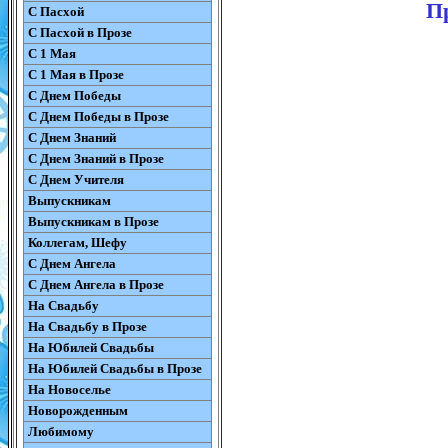
Пр
С Пасхой
С Пасхой в Прозе
С 1 Мая
С 1 Мая в Прозе
С Днем Победы
С Днем Победы в Прозе
С Днем Знаний
С Днем Знаний в Прозе
С Днем Учителя
Выпускникам
Выпускникам в Прозе
Коллегам, Шефу
С Днем Ангела
С Днем Ангела в Прозе
На Свадьбу
На Свадьбу в Прозе
На Юбилей Свадьбы
На Юбилей Свадьбы в Прозе
На Новоселье
Новорожденным
Любимому