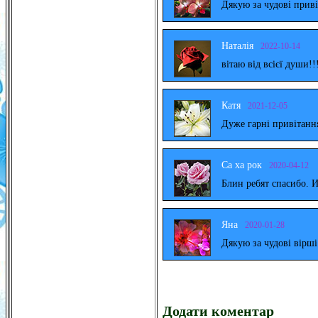
Дякую за чудові прив
Наталія
2022-10-14
вітаю від всієї души!!
Катя
2021-12-05
Дуже гарні привітанн
Са ха рок
2020-04-12
Блин ребят спасибо. 
Яна
2020-01-28
Дякую за чудові вірш
Додати коментар