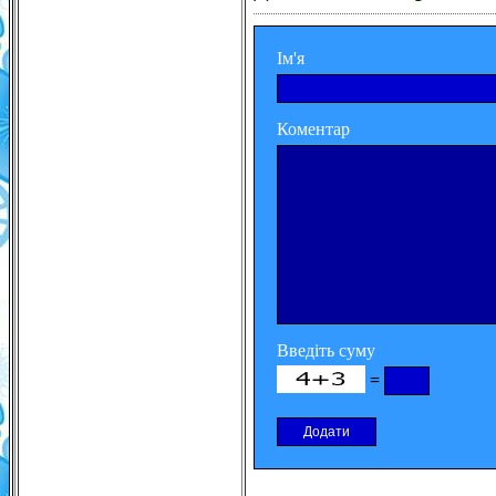
Ім'я
Коментар
Введіть суму
=