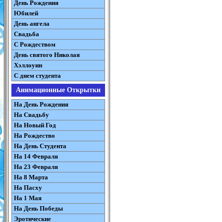
День Рождения
Юбилей
День ангела
Свадьба
С Рождеством
День святого Николая
Хэллоуин
С днем студента
Анимационные Открытки
На День Рождения
На Свадьбу
На Новый Год
На Рождество
На День Студента
На 14 Февраля
На 23 Февраля
На 8 Марта
На Пасху
На 1 Мая
На День Победы
Эротические