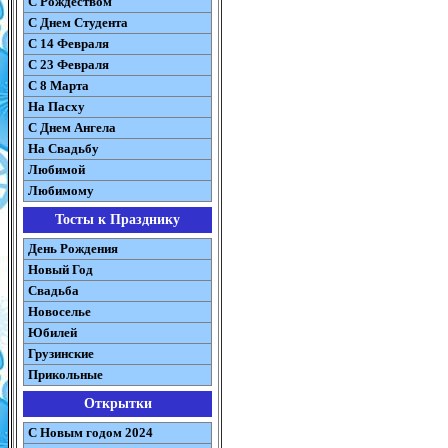
С Рождеством
C Днем Студента
С 14 Февраля
С 23 Февраля
С 8 Марта
На Пасху
C Днем Ангела
На Свадьбу
Любимой
Любимому
Тосты к Празднику
День Рождения
Новый Год
Свадьба
Новоселье
Юбилей
Грузинские
Прикольные
Открытки
С Новым годом 2024