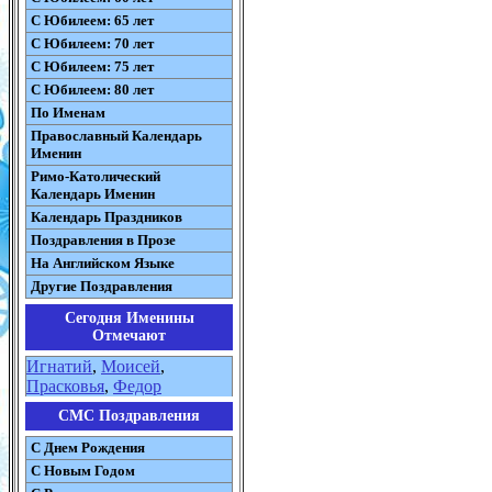
С Юбилеем: 65 лет
С Юбилеем: 70 лет
С Юбилеем: 75 лет
С Юбилеем: 80 лет
По Именам
Православный Календарь
Именин
Римо-Католический
Календарь Именин
Календарь Праздников
Поздравления в Прозе
На Английском Языке
Другие Поздравления
Сегодня Именины
Отмечают
Игнатий
,
Моисей
,
Прасковья
,
Федор
СМС Поздравления
С Днем Рождения
С Новым Годом