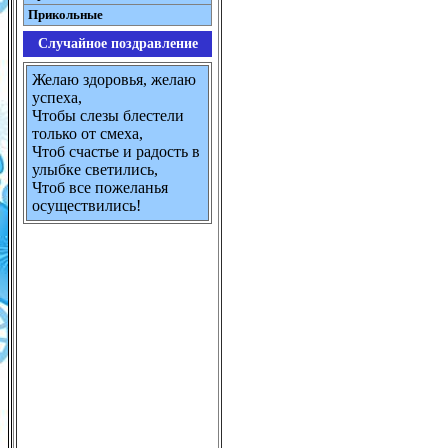
Прикольные
Случайное поздравление
Желаю здоровья, желаю
успеха,
Чтобы слезы блестели
только от смеха,
Чтоб счастье и радость в
улыбке светились,
Чтоб все пожеланья
осуществились!