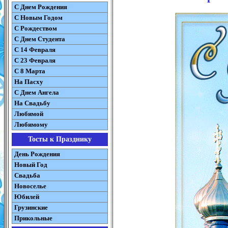
С Днем Рождения
С Новым Годом
С Рождеством
C Днем Студента
С 14 Февраля
С 23 Февраля
С 8 Марта
На Пасху
C Днем Ангела
На Свадьбу
Любимой
Любимому
Тосты к Празднику
День Рождения
Новый Год
Свадьба
Новоселье
Юбилей
Грузинские
Прикольные