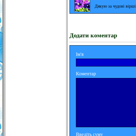
Дякую за чудові вірш
Додати коментар
Ім'я
Коментар
Введіть суму