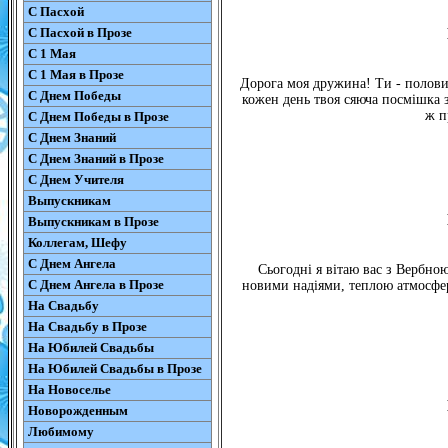
С Пасхой
С Пасхой в Прозе
С 1 Мая
С 1 Мая в Прозе
Дорога моя дружина! Ти - половин
С Днем Победы
кожен день твоя сяюча посмішка 
ж п
С Днем Победы в Прозе
С Днем Знаний
С Днем Знаний в Прозе
С Днем Учителя
Выпускникам
Выпускникам в Прозе
Коллегам, Шефу
С Днем Ангела
Сьогодні я вітаю вас з Вербно
С Днем Ангела в Прозе
новими надіями, теплою атмосфе
На Свадьбу
На Свадьбу в Прозе
На Юбилей Свадьбы
На Юбилей Свадьбы в Прозе
На Новоселье
Новорожденным
Любимому