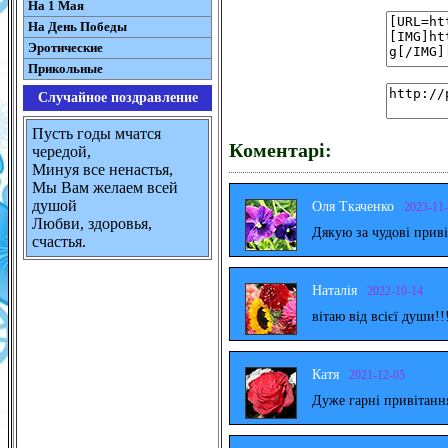
На 1 Мая
На День Победы
Эротические
Прикольные
Случайное поздравление
Пусть годы мчатся
Коментарі:
чередой,
Минуя все ненастья,
Мы Вам желаем всей
душой
Оля Ткаченко
2023-11
Любви, здоровья,
Дякую за чудові прив
счастья.
Наталія
2022-10-14
вітаю від всієї души!!
Катя
2021-12-05
Дуже гарні привітанн