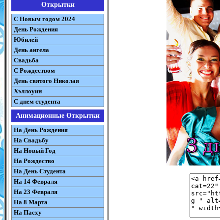
Открытки
С Новым годом 2024
День Рождения
Юбилей
День ангела
Свадьба
С Рождеством
День святого Николая
Хэллоуин
С днем студента
Анимационные Открытки
На День Рождения
На Свадьбу
На Новый Год
На Рождество
На День Студента
На 14 Февраля
На 23 Февраля
На 8 Марта
На Пасху