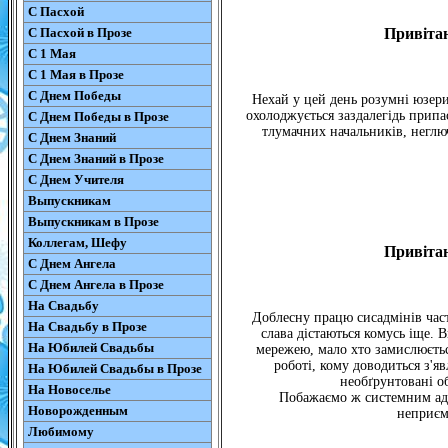
С Пасхой
С Пасхой в Прозе
Привітан
С 1 Мая
С 1 Мая в Прозе
С Днем Победы
Нехай у цей день розумні юзери
охолоджується заздалегідь припа
С Днем Победы в Прозе
тлумачних начальників, неглю
С Днем Знаний
С Днем Знаний в Прозе
С Днем Учителя
Выпускникам
Выпускникам в Прозе
Коллегам, Шефу
Привітан
С Днем Ангела
С Днем Ангела в Прозе
На Свадьбу
Доблесну працю сисадмінів част
На Свадьбу в Прозе
слава дістаються комусь іще.
На Юбилей Свадьбы
мережею, мало хто замислюєтьс
роботі, кому доводиться з'яв
На Юбилей Свадьбы в Прозе
необґрунтовані о
На Новоселье
Побажаємо ж системним адмі
Новорожденным
неприєм
Любимому