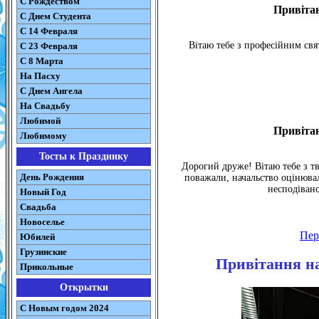
С Рождеством
Привітан
C Днем Студента
С 14 Февраля
Вітаю тебе з професійним свя
С 23 Февраля
С 8 Марта
На Пасху
C Днем Ангела
На Свадьбу
Любимой
Привітан
Любимому
Тосты к Празднику
Дорогий друже! Вітаю тебе з т
День Рождения
поважали, начальство оцінювал
несподівано
Новый Год
Свадьба
Новоселье
Пе
Юбилей
Грузинские
Привітання на
Прикольные
Открытки
С Новым годом 2024