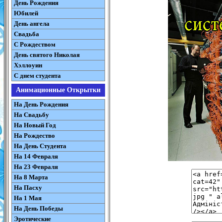
День Рождения
Юбилей
День ангела
Свадьба
С Рождеством
День святого Николая
Хэллоуин
С днем студента
Анимационные Открытки
На День Рождения
На Свадьбу
На Новый Год
На Рождество
На День Студента
На 14 Февраля
На 23 Февраля
На 8 Марта
На Пасху
На 1 Мая
На День Победы
Эротические