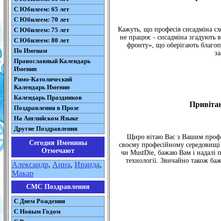
С Юбилеем: 65 лет
С Юбилеем: 70 лет
Кажуть, що професія сисадміна сх
С Юбилеем: 75 лет
не працює - сисадміна згадують в
С Юбилеем: 80 лет
фронту», що оберігають благоп
По Именам
за
Православный Календарь
Именин
Римо-Католический
Календарь Именин
Календарь Праздников
Привітан
Поздравления в Прозе
На Английском Языке
Другие Поздравления
Щиро вітаю Вас з Вашим профе
Сегодня Именины
своєму професійному середовищі 
Отмечают
чи MustDie, бажаю Вам і надалі 
технології. Звичайно також баж
Александр
,
Анна
,
Ираида
,
Макар
СМС Поздравления
С Днем Рождения
С Новым Годом