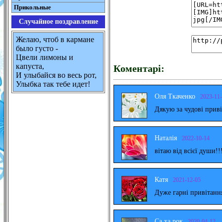
Прикольные
Случайное поздравление
Желаю, чтоб в кармане
было густо -
Цвели лимоны и
капуста,
Коментарі:
И улыбайся во весь рот,
Улыбка так тебе идет!
Оля Ткаченко
2023-11
Дякую за чудові прив
Наталія
2022-10-14
вітаю від всієї души!!
Катя
2021-12-05
Дуже гарні привітанн
Са ха рок
2020-04-12