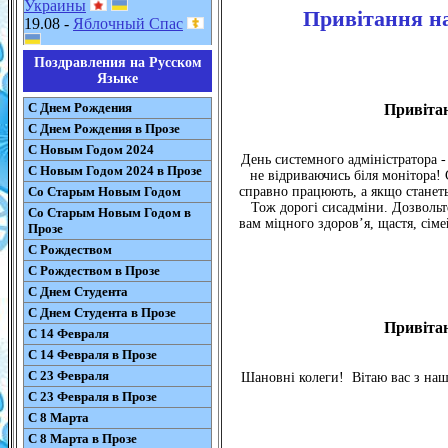
Украины
Привітання на
19.08 -
Яблочный Спас
Поздравления на Русском
Языке
С Днем Рождения
Привітан
С Днем Рождения в Прозе
С Новым Годом 2024
День системного адміністратора 
С Новым Годом 2024 в Прозе
не відриваючись біля монітора! 
Со Старым Новым Годом
справно працюють, а якщо станетьс
Тож дорогі сисадміни. Дозвольт
Со Старым Новым Годом в
вам міцного здоров’я, щастя, сім
Прозе
С Рождеством
С Рождеством в Прозе
С Днем Студента
С Днем Студента в Прозе
Привітан
С 14 Февраля
С 14 Февраля в Прозе
С 23 Февраля
Шановні колеги! Вітаю вас з наш
С 23 Февраля в Прозе
С 8 Марта
С 8 Марта в Прозе