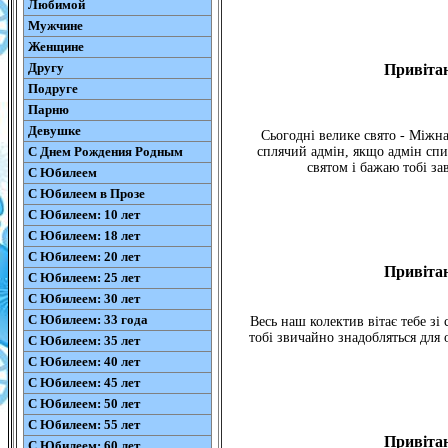
Любимой
Мужчине
Женщине
Другу
Привітан
Подруге
Парню
Девушке
Сьогодні велике свято - Міжн
С Днем Рождения Родным
сплячий адмін, якщо адмін спи
святом і бажаю тобі за
С Юбилеем
С Юбилеем в Прозе
С Юбилеем: 10 лет
С Юбилеем: 18 лет
С Юбилеем: 20 лет
Привітан
С Юбилеем: 25 лет
С Юбилеем: 30 лет
С Юбилеем: 33 года
Весь наш колектив вітає тебе зі
тобі звичайно знадобляться для 
С Юбилеем: 35 лет
С Юбилеем: 40 лет
С Юбилеем: 45 лет
С Юбилеем: 50 лет
С Юбилеем: 55 лет
Привітан
С Юбилеем: 60 лет