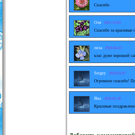
Спасибо
Оля
2021-12-05
Спасибо за красивые 
лиза
2020-04-21
клас дуже хороший са
Sergey
2020-03-07
Огромное спасибо! По
Яна
2020-01-28
Красивые поздравлени
Добавить комментарий