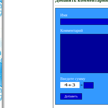
Имя
Комментарий
Введите сумму
=