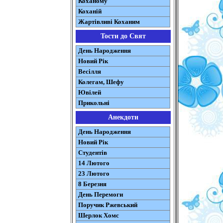
Коханому
Коханій
Жартівливі Коханим
Тости до Свят
День Народження
Новий Рік
Весілля
Колегам, Шефу
Ювілей
Прикольні
Анекдоти
День Народження
Новий Рік
Студентів
14 Лютого
23 Лютого
8 Березня
День Перемоги
Поручик Ржевський
Шерлок Хомс