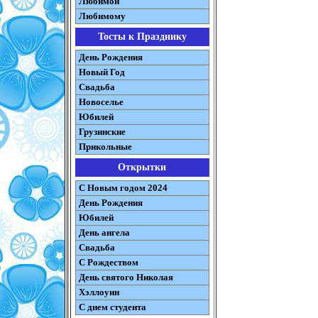
Любимой
Любимому
Тосты к Празднику
День Рождения
Новый Год
Свадьба
Новоселье
Юбилей
Грузинские
Прикольные
Открытки
С Новым годом 2024
День Рождения
Юбилей
День ангела
Свадьба
С Рождеством
День святого Николая
Хэллоуин
С днем студента