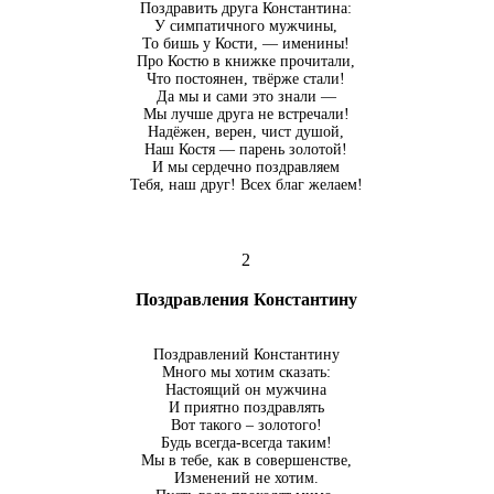
Поздравить друга Константина:
У симпатичного мужчины,
То бишь у Кости, — именины!
Про Костю в книжке прочитали,
Что постоянен, твёрже стали!
Да мы и сами это знали —
Мы лучше друга не встречали!
Надёжен, верен, чист душой,
Наш Костя — парень золотой!
И мы сердечно поздравляем
Тебя, наш друг! Всех благ желаем!
2
Поздравления Константину
Поздравлений Константину
Много мы хотим сказать:
Настоящий он мужчина
И приятно поздравлять
Вот такого – золотого!
Будь всегда-всегда таким!
Мы в тебе, как в совершенстве,
Изменений не хотим.