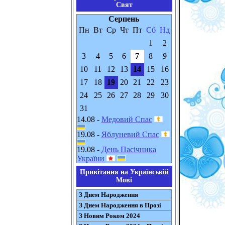
Свят
Серпень
Пн
Вт
Ср
Чт
Пт
Сб
Нд
1
2
3
4
5
6
7
8
9
10
11
12
13
14
15
16
17
18
19
20
21
22
23
24
25
26
27
28
29
30
31
14.08 -
Медовий Спас
19.08 -
Яблуневий Спас
19.08 -
День Пасічника
України
Привітання на Українській
Мові
З Днем Народження
З Днем Народження в Прозі
З Новим Роком 2024