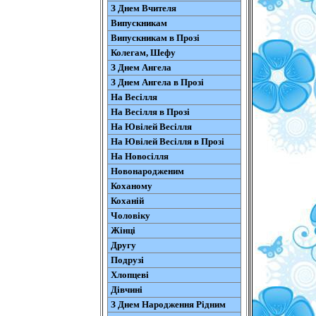
З Днем Вчителя
Випускникам
Випускникам в Прозі
Колегам, Шефу
З Днем Ангела
З Днем Ангела в Прозі
На Весілля
На Весілля в Прозі
На Ювілей Весілля
На Ювілей Весілля в Прозі
На Новосілля
Новонародженим
Коханому
Коханій
Чоловіку
Жінці
Другу
Подрузі
Хлопцеві
Дівчині
З Днем Народження Рідним