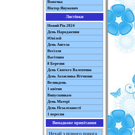
Вовочка
Віктор Янукович
Листівки
Новий Рік 2024
День Народження
Ювілей
День Ангела
Весілля
Вагітним
8 Березня
День Святого Валентина
День Захисника Вітчизни
Великдень
1 квітня
Випускникам
День Матері
День Незалежності
1 вересня
Випадкове привітання
Нехай з рідного порога