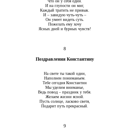
Что он у себя один.
И на глупости он миг,
Каждый тратить не привык.
И – завидую чуть-чуть –
Он умеет видеть суть.
Пожелать ему хочу
Ясных дней и бурных чувств!
8
Поздравления Константину
На свете ты такой один,
Наполнен пониманьем.
Тебе сегодня Константин
Мы уделим вниманье,
Ведь повод – праздник у тебя.
Желаем жизни ясной.
Пусть солнце, ласково светя,
Подарит путь прекрасный.
9