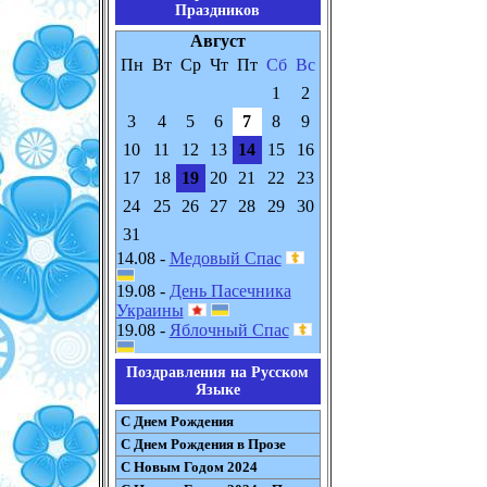
Праздников
Август
Пн
Вт
Ср
Чт
Пт
Сб
Вс
1
2
3
4
5
6
7
8
9
10
11
12
13
14
15
16
17
18
19
20
21
22
23
24
25
26
27
28
29
30
31
14.08 -
Медовый Спас
19.08 -
День Пасечника
Украины
19.08 -
Яблочный Спас
Поздравления на Русском
Языке
С Днем Рождения
С Днем Рождения в Прозе
С Новым Годом 2024