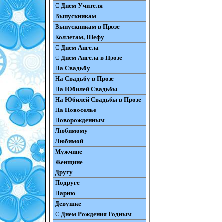
С Днем Учителя
Выпускникам
Выпускникам в Прозе
Коллегам, Шефу
С Днем Ангела
С Днем Ангела в Прозе
На Свадьбу
На Свадьбу в Прозе
На Юбилей Свадьбы
На Юбилей Свадьбы в Прозе
На Новоселье
Новорожденным
Любимому
Любимой
Мужчине
Женщине
Другу
Подруге
Парню
Девушке
С Днем Рождения Родным