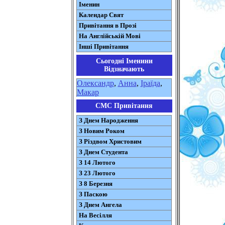
Іменин
Календар Свят
Привітання в Прозі
На Англійській Мові
Інші Привітання
Сьогодні Іменини
Відзначають
Олександр
,
Анна
,
Іраїда
,
Макар
СМС Привітання
З Днем Народження
З Новим Роком
З Різдвом Христовим
З Днем Студента
З 14 Лютого
З 23 Лютого
З 8 Березня
З Паскою
З Днем Ангела
На Весілля