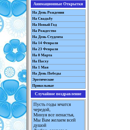
Анимационные Открытки
На День Рождения
На Свадьбу
На Новый Год
На Рождество
На День Студента
На 14 Февраля
На 23 Февраля
На 8 Марта
На Пасху
На 1 Мая
На День Победы
Эротические
Прикольные
Случайное поздравление
Пусть годы мчатся
чередой,
Минуя все ненастья,
Мы Вам желаем всей
душой