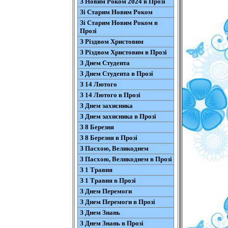
З Новим Роком 2024 в Прозі
Зі Старим Новим Роком
Зі Старим Новим Роком в
Прозі
З Різдвом Христовим
З Різдвом Христовим в Прозі
З Днем Студента
З Днем Студента в Прозі
З 14 Лютого
З 14 Лютого в Прозі
З Днем захисника
З Днем захисника в Прозі
З 8 Березня
З 8 Березня в Прозі
З Пасхою, Великоднем
З Пасхою, Великоднем в Прозі
З 1 Травня
З 1 Травня в Прозі
З Днем Перемоги
З Днем Перемоги в Прозі
З Днем Знань
З Днем Знань в Прозі