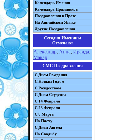
Календарь Именин
Календарь Праздников
Поздравления в Прозе
На Английском Языке
Другие Поздравления
Сегодня Именины
Отмечают
Александр
,
Анна
,
Ираида
,
Макар
СМС Поздравления
С Днем Рождения
С Новым Годом
С Рождеством
C Днем Студента
С 14 Февраля
С 23 Февраля
С 8 Марта
На Пасху
C Днем Ангела
На Свадьбу