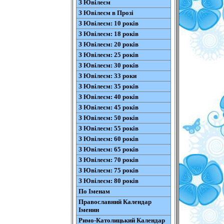
З Ювілеєм
З Ювілеєм в Прозі
З Ювілеєм: 10 років
З Ювілеєм: 18 років
З Ювілеєм: 20 років
З Ювілеєм: 25 років
З Ювілеєм: 30 років
З Ювілеєм: 33 роки
З Ювілеєм: 35 років
З Ювілеєм: 40 років
З Ювілеєм: 45 років
З Ювілеєм: 50 років
З Ювілеєм: 55 років
З Ювілеєм: 60 років
З Ювілеєм: 65 років
З Ювілеєм: 70 років
З Ювілеєм: 75 років
З Ювілеєм: 80 років
По Іменам
Православний Календар
Іменин
Римо-Католицький Календар