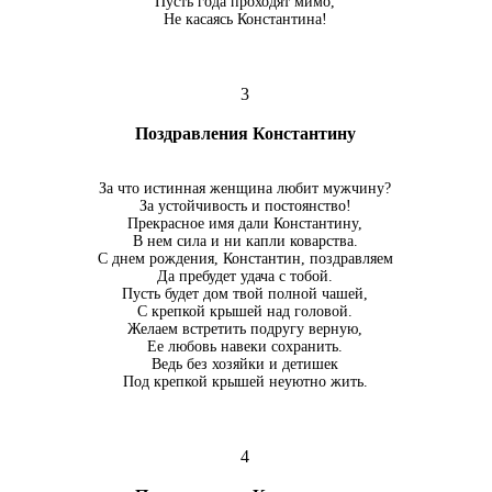
Пусть года проходят мимо,
Не касаясь Константина!
3
Поздравления Константину
За что истинная женщина любит мужчину?
За устойчивость и постоянство!
Прекрасное имя дали Константину,
В нем сила и ни капли коварства.
С днем рождения, Константин, поздравляем
Да пребудет удача с тобой.
Пусть будет дом твой полной чашей,
С крепкой крышей над головой.
Желаем встретить подругу верную,
Ее любовь навеки сохранить.
Ведь без хозяйки и детишек
Под крепкой крышей неуютно жить.
4