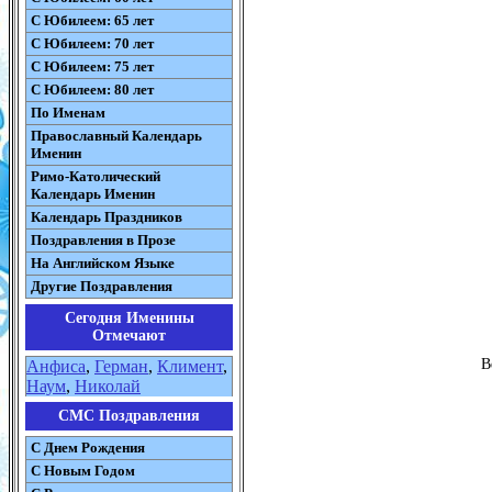
С Юбилеем: 65 лет
С Юбилеем: 70 лет
С Юбилеем: 75 лет
С Юбилеем: 80 лет
По Именам
Православный Календарь
Именин
Римо-Католический
Календарь Именин
Календарь Праздников
Поздравления в Прозе
На Английском Языке
Другие Поздравления
Сегодня Именины
Отмечают
В
Анфиса
,
Герман
,
Климент
,
Наум
,
Николай
СМС Поздравления
С Днем Рождения
С Новым Годом