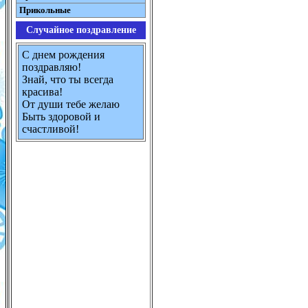
Прикольные
Случайное поздравление
С днем рождения
поздравляю!
Знай, что ты всегда
красива!
От души тебе желаю
Быть здоровой и
счастливой!