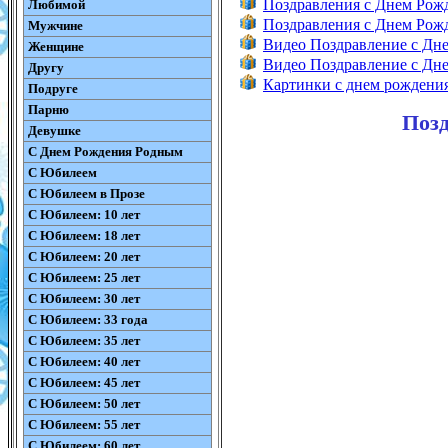
Поздравления с Днем Ро
Любимой
Поздравления с Днем Ро
Мужчине
Видео Поздравление с Дн
Женщине
Видео Поздравление с Д
Другу
Картинки с днем рождени
Подруге
Парню
Позд
Девушке
С Днем Рождения Родным
С Юбилеем
С Юбилеем в Прозе
С Юбилеем: 10 лет
С Юбилеем: 18 лет
С Юбилеем: 20 лет
С Юбилеем: 25 лет
С Юбилеем: 30 лет
С Юбилеем: 33 года
С Юбилеем: 35 лет
С Юбилеем: 40 лет
С Юбилеем: 45 лет
С Юбилеем: 50 лет
С Юбилеем: 55 лет
С Юбилеем: 60 лет