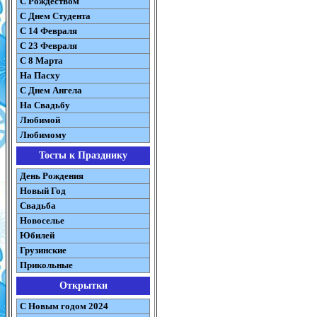
С Рождеством
C Днем Студента
С 14 Февраля
С 23 Февраля
С 8 Марта
На Пасху
C Днем Ангела
На Свадьбу
Любимой
Любимому
Тосты к Празднику
День Рождения
Новый Год
Свадьба
Новоселье
Юбилей
Грузинские
Прикольные
Открытки
С Новым годом 2024