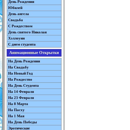
День Рождения
Юбилей
День ангела
Свадьба
С Рождеством
День святого Николая
Хэллоуин
С днем студента
Анимационные Открытки
На День Рождения
На Свадьбу
На Новый Год
На Рождество
На День Студента
На 14 Февраля
На 23 Февраля
На 8 Марта
На Пасху
На 1 Мая
На День Победы
Эротические