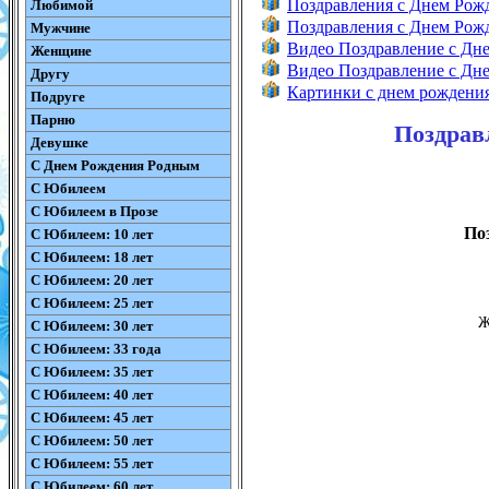
Поздравления с Днем Ро
Любимой
Поздравления с Днем Ро
Мужчине
Видео Поздравление с Дн
Женщине
Видео Поздравление с Д
Другу
Картинки с днем рождени
Подруге
Парню
Поздрав
Девушке
С Днем Рождения Родным
С Юбилеем
С Юбилеем в Прозе
По
С Юбилеем: 10 лет
С Юбилеем: 18 лет
С Юбилеем: 20 лет
С Юбилеем: 25 лет
Ж
С Юбилеем: 30 лет
С Юбилеем: 33 года
С Юбилеем: 35 лет
С Юбилеем: 40 лет
С Юбилеем: 45 лет
С Юбилеем: 50 лет
С Юбилеем: 55 лет
С Юбилеем: 60 лет