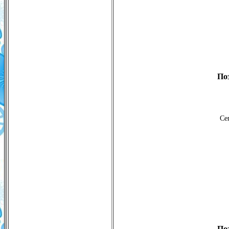
По
Се
По