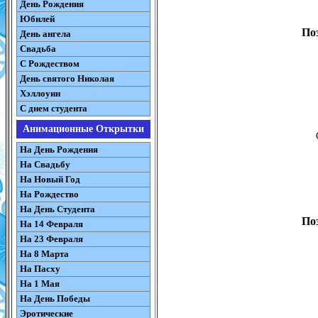
День Рождения
Юбилей
По
День ангела
Свадьба
С Рождеством
День святого Николая
Хэллоуин
С днем студента
Анимационные Открытки
На День Рождения
На Свадьбу
На Новый Год
На Рождество
На День Студента
По
На 14 Февраля
На 23 Февраля
На 8 Марта
На Пасху
На 1 Мая
На День Победы
Эротические