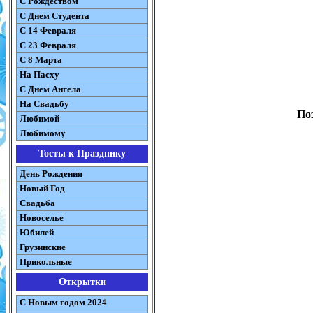
С Рождеством
C Днем Студента
С 14 Февраля
С 23 Февраля
С 8 Марта
На Пасху
C Днем Ангела
На Свадьбу
По
Любимой
Любимому
Тосты к Празднику
День Рождения
Новый Год
Свадьба
Новоселье
Юбилей
Грузинские
Прикольные
Открытки
С Новым годом 2024