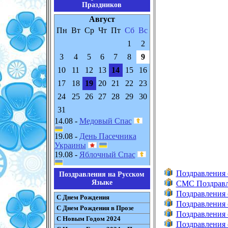
Праздников
Август
Пн
Вт
Ср
Чт
Пт
Сб
Вс
1
2
3
4
5
6
7
8
9
10
11
12
13
14
15
16
17
18
19
20
21
22
23
24
25
26
27
28
29
30
31
14.08 -
Медовый Спас
19.08 -
День Пасечника
Украины
19.08 -
Яблочный Спас
Поздравления
Поздравления на Русском
Языке
СМС Поздравл
Поздравления 
С Днем Рождения
Поздравления
С Днем Рождения в Прозе
Поздравления
С Новым Годом 2024
Поздравления