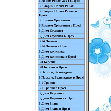
З Новим Роком 2024 в Прозі
Зі Старим Новим Роком
Зі Старим Новим Роком в
Прозі
З Різдвом Христовим
З Різдвом Христовим в Прозі
З Днем Студента
З Днем Студента в Прозі
З 14 Лютого
З 14 Лютого в Прозі
З Днем захисника
З Днем захисника в Прозі
З 8 Березня
З 8 Березня в Прозі
З Пасхою, Великоднем
З Пасхою, Великоднем в Прозі
З 1 Травня
З 1 Травня в Прозі
З Днем Перемоги
З Днем Перемоги в Прозі
З Днем Знань
З Днем Знань в Прозі