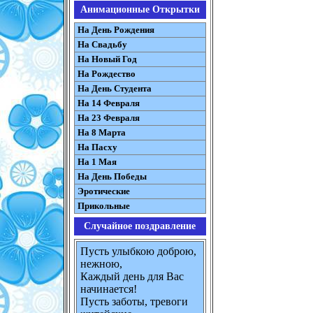
Анимационные Открытки
На День Рождения
На Свадьбу
На Новый Год
На Рождество
На День Студента
На 14 Февраля
На 23 Февраля
На 8 Марта
На Пасху
На 1 Мая
На День Победы
Эротические
Прикольные
Случайное поздравление
Пусть улыбкою доброю,
нежною,
Каждый день для Вас
начинается!
Пусть заботы, тревоги