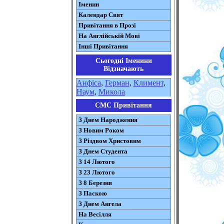
Іменин
Календар Свят
Привітання в Прозі
На Англійській Мові
Інші Привітання
Сьогодні Іменини
Відзначають
Анфіса
,
Герман
,
Климент
,
Наум
,
Микола
СМС Привітання
З Днем Народження
З Новим Роком
З Різдвом Христовим
З Днем Студента
З 14 Лютого
З 23 Лютого
З 8 Березня
З Паскою
З Днем Ангела
На Весілля