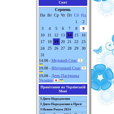
Свят
Серпень
Пн
Вт
Ср
Чт
Пт
Сб
Нд
1
2
3
4
5
6
7
8
9
10
11
12
13
14
15
16
17
18
19
20
21
22
23
24
25
26
27
28
29
30
31
14.08 -
Медовий Спас
19.08 -
Яблуневий Спас
19.08 -
День Пасічника
України
Привітання на Українській
Мові
З Днем Народження
З Днем Народження в Прозі
З Новим Роком 2024