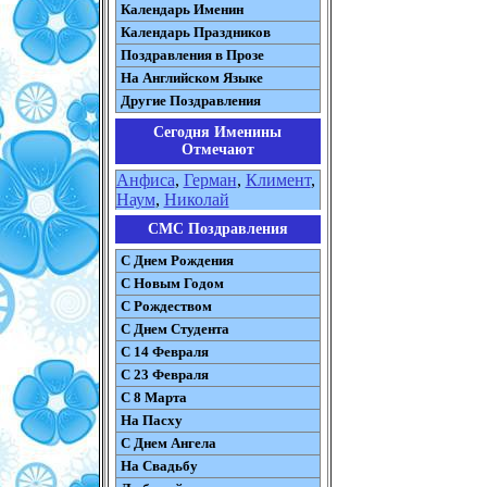
Календарь Именин
Календарь Праздников
Поздравления в Прозе
На Английском Языке
Другие Поздравления
Сегодня Именины
Отмечают
Анфиса
,
Герман
,
Климент
,
Наум
,
Николай
СМС Поздравления
С Днем Рождения
С Новым Годом
С Рождеством
C Днем Студента
С 14 Февраля
С 23 Февраля
С 8 Марта
На Пасху
C Днем Ангела
На Свадьбу