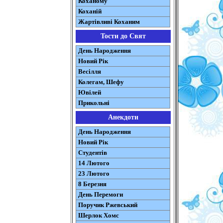
Коханому
Коханій
Жартівливі Коханим
Тости до Свят
День Народження
Новий Рік
Весілля
Колегам, Шефу
Ювілей
Прикольні
Анекдоти
День Народження
Новий Рік
Студентів
14 Лютого
23 Лютого
8 Березня
День Перемоги
Поручик Ржевський
Шерлок Хомс