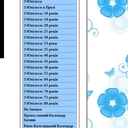
З Ювілеєм
З Ювілеєм в Прозі
З Ювілеєм: 10 років
З Ювілеєм: 18 років
З Ювілеєм: 20 років
З Ювілеєм: 25 років
З Ювілеєм: 30 років
З Ювілеєм: 33 роки
З Ювілеєм: 35 років
З Ювілеєм: 40 років
З Ювілеєм: 45 років
З Ювілеєм: 50 років
З Ювілеєм: 55 років
З Ювілеєм: 60 років
З Ювілеєм: 65 років
З Ювілеєм: 70 років
З Ювілеєм: 75 років
З Ювілеєм: 80 років
По Іменам
Православний Календар
Іменин
Римо-Католицький Календар