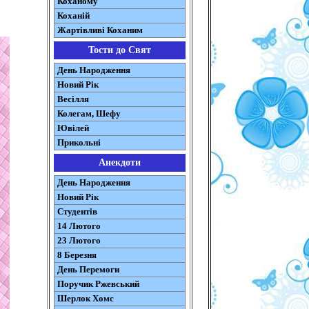
Коханому
Коханій
Жартівливі Коханим
Тости до Свят
День Народження
Новий Рік
Весілля
Колегам, Шефу
Ювілей
Прикольні
Анекдоти
День Народження
Новий Рік
Студентів
14 Лютого
23 Лютого
8 Березня
День Перемоги
Поручик Ржевський
Шерлок Хомс