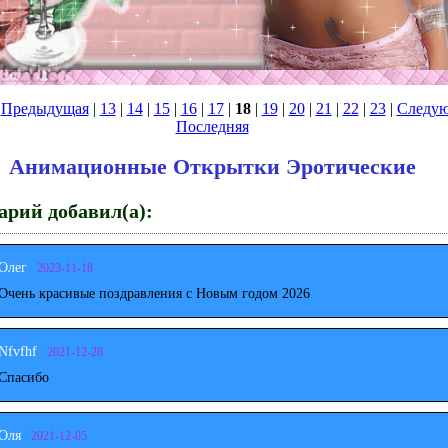
|
Предыдущая
|
13
|
14
|
15
|
16
|
17
|
18
|
19
|
20
|
21
|
22
|
23
|
Следу
Последняя
Анимационные Открытки Эротические
рий добавил(а):
Олег
2023-11-18
Очень красивые поздравления с Новым годом 2026
Nfvfhf
2021-12-28
Спасибо
Оля
2021-12-05