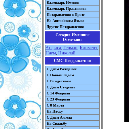
Календарь Именин
Календарь Праздников
Поздравления в Прозе
На Английском Языке
Другие Поздравления
Сегодня Именины
Отмечают
Анфиса
,
Герман
,
Климент
,
Наум
,
Николай
СМС Поздравления
С Днем Рождения
С Новым Годом
С Рождеством
C Днем Студента
С 14 Февраля
С 23 Февраля
С 8 Марта
На Пасху
C Днем Ангела
На Свадьбу