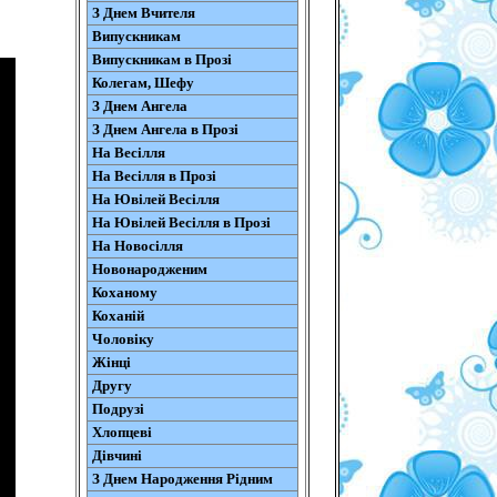
З Днем Вчителя
Випускникам
Випускникам в Прозі
Колегам, Шефу
З Днем Ангела
З Днем Ангела в Прозі
На Весілля
На Весілля в Прозі
На Ювілей Весілля
На Ювілей Весілля в Прозі
На Новосілля
Новонародженим
Коханому
Коханій
Чоловіку
Жінці
Другу
Подрузі
Хлопцеві
Дівчині
З Днем Народження Рідним