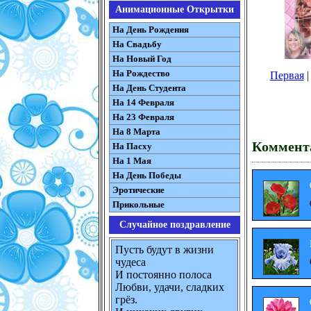
Анимационные Открытки
На День Рождения
На Свадьбу
На Новый Год
На Рождество
Первая
На День Студента
На 14 Февраля
На 23 Февраля
На 8 Марта
Коммента
На Пасху
На 1 Мая
На День Победы
Эротические
Прикольные
Случайное поздравление
Пусть будут в жизни
чудеса
И постоянно полоса
Любви, удачи, сладких
грёз.