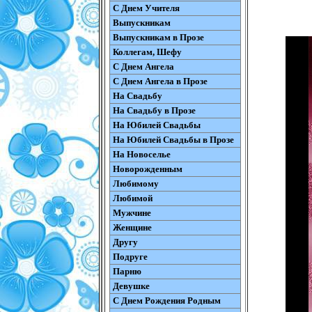
С Днем Учителя
Выпускникам
Выпускникам в Прозе
Коллегам, Шефу
С Днем Ангела
С Днем Ангела в Прозе
На Свадьбу
На Свадьбу в Прозе
На Юбилей Свадьбы
На Юбилей Свадьбы в Прозе
На Новоселье
Новорожденным
Любимому
Любимой
Мужчине
Женщине
Другу
Подруге
Парню
Девушке
С Днем Рождения Родным