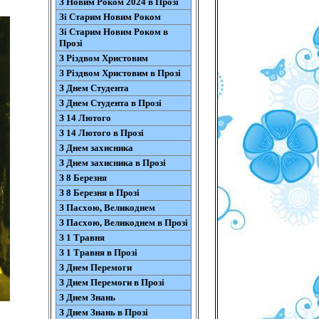
З Новим Роком 2024 в Прозі
Зі Старим Новим Роком
Зі Старим Новим Роком в
Прозі
З Різдвом Христовим
З Різдвом Христовим в Прозі
З Днем Студента
З Днем Студента в Прозі
З 14 Лютого
З 14 Лютого в Прозі
З Днем захисника
З Днем захисника в Прозі
З 8 Березня
З 8 Березня в Прозі
З Пасхою, Великоднем
З Пасхою, Великоднем в Прозі
З 1 Травня
З 1 Травня в Прозі
З Днем Перемоги
З Днем Перемоги в Прозі
З Днем Знань
З Днем Знань в Прозі