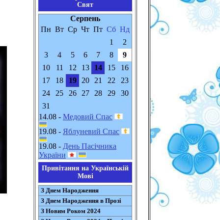
Свят
Серпень
Пн
Вт
Ср
Чт
Пт
Сб
Нд
1
2
3
4
5
6
7
8
9
10
11
12
13
14
15
16
17
18
19
20
21
22
23
24
25
26
27
28
29
30
31
14.08 -
Медовий Спас
19.08 -
Яблуневий Спас
19.08 -
День Пасічника
України
Привітання на Українській
Мові
З Днем Народження
З Днем Народження в Прозі
З Новим Роком 2024