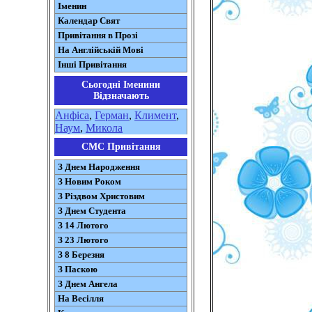
Іменин
Календар Свят
Привітання в Прозі
На Англійській Мові
Інші Привітання
Сьогодні Іменини
Відзначають
Анфіса
,
Герман
,
Климент
,
Наум
,
Микола
СМС Привітання
З Днем Народження
З Новим Роком
З Різдвом Христовим
З Днем Студента
З 14 Лютого
З 23 Лютого
З 8 Березня
З Паскою
З Днем Ангела
На Весілля