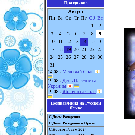
Праздников
Август
Пн
Вт
Ср
Чт
Пт
Сб
Вс
1
2
3
4
5
6
7
8
9
10
11
12
13
14
15
16
17
18
19
20
21
22
23
24
25
26
27
28
29
30
31
14.08 -
Медовый Спас
19.08 -
День Пасечника
Украины
19.08 -
Яблочный Спас
Поздравления на Русском
Языке
С Днем Рождения
С Днем Рождения в Прозе
С Новым Годом 2024