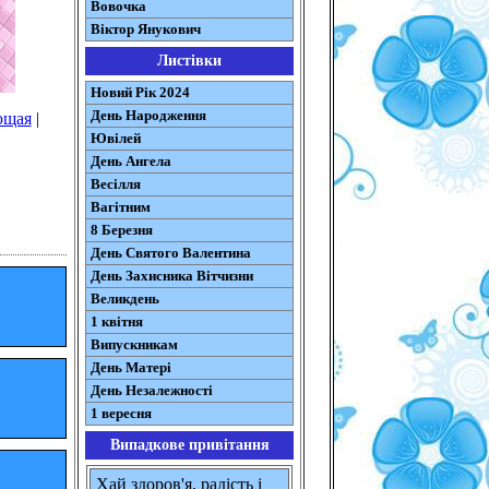
Вовочка
Віктор Янукович
Листівки
Новий Рік 2024
День Народження
ющая
|
Ювілей
День Ангела
Весілля
Вагітним
8 Березня
День Святого Валентина
День Захисника Вітчизни
Великдень
1 квітня
Випускникам
День Матері
День Незалежності
1 вересня
Випадкове привітання
Хай здоров'я, радість і