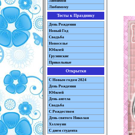
Любимой
Любимому
Тосты к Празднику
День Рождения
Новый Год
Свадьба
Новоселье
Юбилей
Грузинские
Прикольные
Открытки
С Новым годом 2024
День Рождения
Юбилей
День ангела
Свадьба
С Рождеством
День святого Николая
Хэллоуин
С днем студента