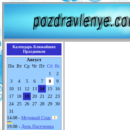
Календарь Ближайших
Праздников
Август
Пн
Вт
Ср
Чт
Пт
Сб
Вс
1
2
3
4
5
6
7
8
9
10
11
12
13
14
15
16
17
18
19
20
21
22
23
24
25
26
27
28
29
30
31
14.08 -
Медовый Спас
19.08 -
День Пасечника