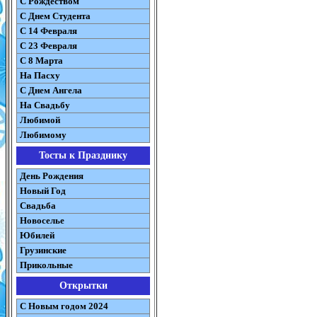
С Рождеством
C Днем Студента
С 14 Февраля
С 23 Февраля
С 8 Марта
На Пасху
C Днем Ангела
На Свадьбу
Любимой
Любимому
Тосты к Празднику
День Рождения
Новый Год
Свадьба
Новоселье
Юбилей
Грузинские
Прикольные
Открытки
С Новым годом 2024