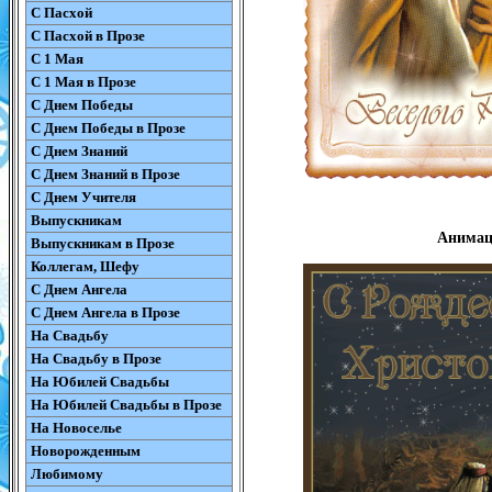
С Пасхой
С Пасхой в Прозе
С 1 Мая
С 1 Мая в Прозе
С Днем Победы
С Днем Победы в Прозе
С Днем Знаний
С Днем Знаний в Прозе
С Днем Учителя
Выпускникам
Анимац
Выпускникам в Прозе
Коллегам, Шефу
С Днем Ангела
С Днем Ангела в Прозе
На Свадьбу
На Свадьбу в Прозе
На Юбилей Свадьбы
На Юбилей Свадьбы в Прозе
На Новоселье
Новорожденным
Любимому