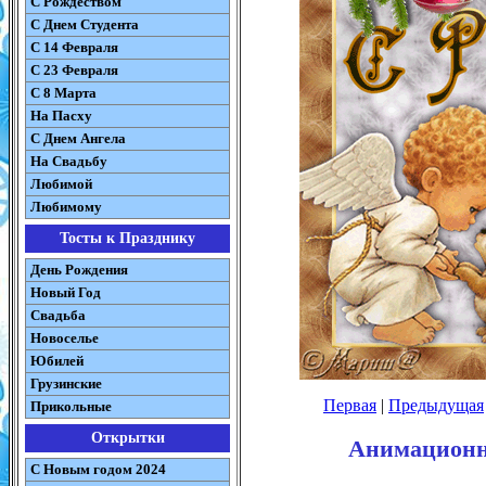
С Рождеством
C Днем Студента
С 14 Февраля
С 23 Февраля
С 8 Марта
На Пасху
C Днем Ангела
На Свадьбу
Любимой
Любимому
Тосты к Празднику
День Рождения
Новый Год
Свадьба
Новоселье
Юбилей
Грузинские
Первая
|
Предыдущая
Прикольные
Открытки
Анимационн
С Новым годом 2024