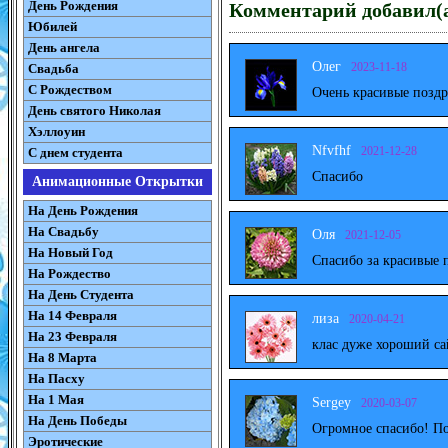
День Рождения
Комментарий добавил(а
Юбилей
День ангела
Олег
2023-11-18
Свадьба
С Рождеством
Очень красивые поздр
День святого Николая
Хэллоуин
Nfvfhf
2021-12-28
С днем студента
Спасибо
Анимационные Открытки
На День Рождения
На Свадьбу
Оля
2021-12-05
На Новый Год
Спасибо за красивые 
На Рождество
На День Студента
На 14 Февраля
лиза
2020-04-21
На 23 Февраля
клас дуже хороший са
На 8 Марта
На Пасху
На 1 Мая
Sergey
2020-03-07
На День Победы
Огромное спасибо! По
Эротические