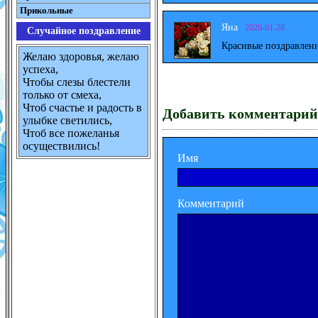
Прикольные
Яна
2020-01-28
Случайное поздравление
Красивые поздравлени
Желаю здоровья, желаю
успеха,
Чтобы слезы блестели
только от смеха,
Чтоб счастье и радость в
Добавить комментарий
улыбке светились,
Чтоб все пожеланья
осуществились!
Имя
Комментарий