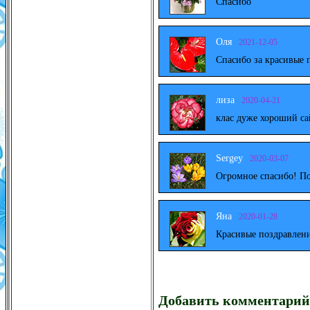
Спасибо
Оля
2021-12-05
Спасибо за красивые 
лиза
2020-04-21
клас дуже хороший са
Sergey
2020-03-07
Огромное спасибо! По
Яна
2020-01-28
Красивые поздравлени
Добавить комментарий