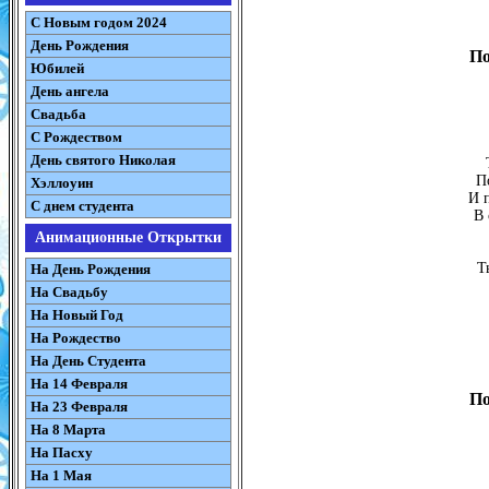
С Новым годом 2024
День Рождения
По
Юбилей
День ангела
Свадьба
С Рождеством
День святого Николая
П
Хэллоуин
И п
С днем студента
В 
Анимационные Открытки
Т
На День Рождения
На Свадьбу
На Новый Год
На Рождество
На День Студента
На 14 Февраля
По
На 23 Февраля
На 8 Марта
На Пасху
На 1 Мая