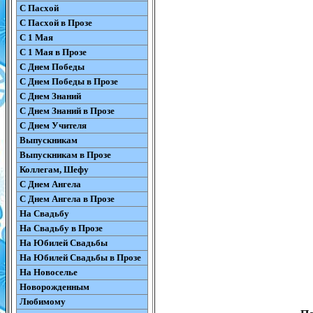
С Пасхой
С Пасхой в Прозе
С 1 Мая
С 1 Мая в Прозе
С Днем Победы
С Днем Победы в Прозе
С Днем Знаний
С Днем Знаний в Прозе
С Днем Учителя
Выпускникам
Выпускникам в Прозе
Коллегам, Шефу
С Днем Ангела
С Днем Ангела в Прозе
На Свадьбу
На Свадьбу в Прозе
На Юбилей Свадьбы
На Юбилей Свадьбы в Прозе
На Новоселье
Новорожденным
Любимому