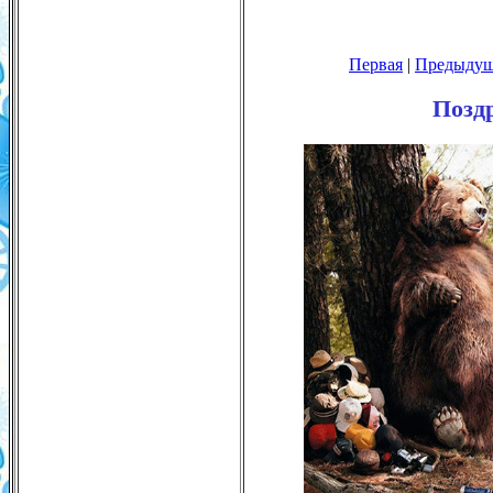
Первая
|
Предыдущ
Позд