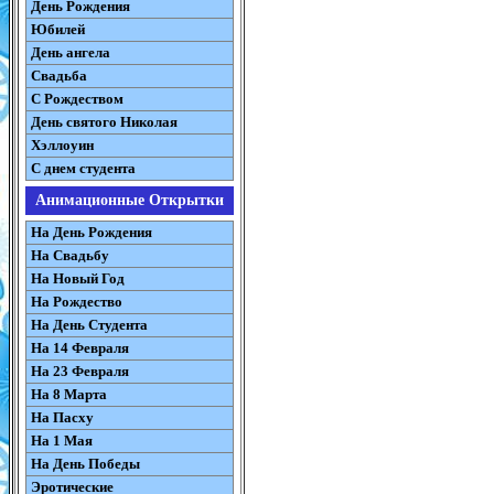
День Рождения
Юбилей
День ангела
Свадьба
С Рождеством
День святого Николая
Хэллоуин
С днем студента
Анимационные Открытки
На День Рождения
На Свадьбу
На Новый Год
На Рождество
На День Студента
На 14 Февраля
На 23 Февраля
На 8 Марта
На Пасху
На 1 Мая
На День Победы
Эротические