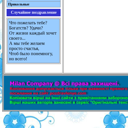
Прикольные
Случайное поздравление
Что пожелать тебе?
Богатств? Удачи?
От жизни каждый хочет
своего...
А мы тебе желаем
просто счастья,
Чтоб было понемногу,
но всего!