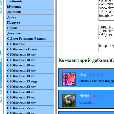
Любимой
Мужчине
Женщине
Другу
Подруге
Парню
Девушке
С Днем Рождения Родным
С Юбилеем
С Юбилеем в Прозе
С Юбилеем: 10 лет
Комментарий добавил(а
С Юбилеем: 18 лет
С Юбилеем: 20 лет
С Юбилеем: 25 лет
Олег
2023-11-18
С Юбилеем: 30 лет
Очень красивые поздр
С Юбилеем: 33 года
С Юбилеем: 35 лет
С Юбилеем: 40 лет
Nfvfhf
2021-12-28
С Юбилеем: 45 лет
Спасибо
С Юбилеем: 50 лет
С Юбилеем: 55 лет
С Юбилеем: 60 лет