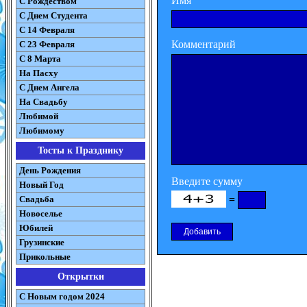
Имя
С Рождеством
C Днем Студента
С 14 Февраля
Комментарий
С 23 Февраля
С 8 Марта
На Пасху
C Днем Ангела
На Свадьбу
Любимой
Любимому
Тосты к Празднику
День Рождения
Введите сумму
Новый Год
=
Свадьба
Новоселье
Юбилей
Грузинские
Прикольные
Открытки
С Новым годом 2024