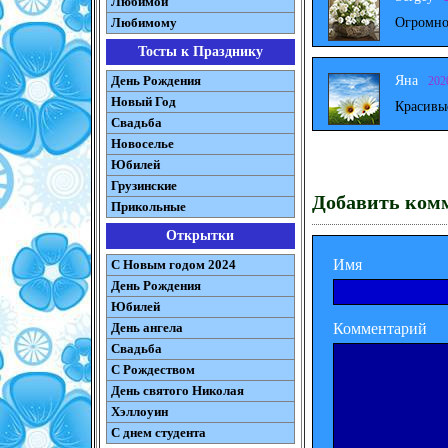
Любимой
Огромно
Любимому
Тосты к Празднику
Яна
День Рождения
202
Новый Год
Красивы
Свадьба
Новоселье
Юбилей
Грузинские
Добавить ком
Прикольные
Открытки
Имя
С Новым годом 2024
День Рождения
Юбилей
Комментарий
День ангела
Свадьба
С Рождеством
День святого Николая
Хэллоуин
С днем студента