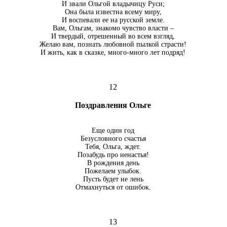
И звали Ольгой владычицу Руси;
Она была известна всему миру,
И воспевали ее на русской земле.
Вам, Ольгам, знакомо чувство власти –
И твердый, отрешенный во всем взгляд,
Желаю вам, познать любовной пылкой страсти!
И жить, как в сказке, много-много лет подряд!
12
Поздравления Ольге
Еще один год
Безусловного счастья
Тебя, Ольга, ждет.
Позабудь про ненастья!
В рождения день
Пожелаем улыбок.
Пусть будет не лень
Отмахнуться от ошибок.
13