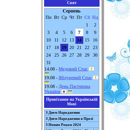
Свят
Серпень
Пн
Вт
Ср
Чт
Пт
Сб
Нд
1
2
3
4
5
6
7
8
9
10
11
12
13
14
15
16
17
18
19
20
21
22
23
24
25
26
27
28
29
30
31
14.08 -
Медовий Спас
19.08 -
Яблуневий Спас
19.08 -
День Пасічника
України
Привітання на Українській
Мові
З Днем Народження
З Днем Народження в Прозі
З Новим Роком 2024