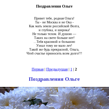
Поздравления Ольге
Привет тебе, родная Ольга!
Ты - не Москва и не Ока -
Как мать земли российской Волга,
и глубока, и широка!
Не только телом. И душою —
Таких на свете больше нет!
...Тебя красивой и большою
Узнал тому не мало лет!
Такой же будь прекрасной, Ольга,
Чтоб счастье приносить всем долго!!!
Первая
|
Предыдущая
|
1
|
2
Поздравления Ольге