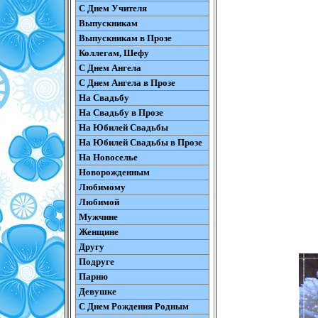
С Днем Учителя
Выпускникам
Выпускникам в Прозе
Коллегам, Шефу
С Днем Ангела
С Днем Ангела в Прозе
На Свадьбу
На Свадьбу в Прозе
На Юбилей Свадьбы
На Юбилей Свадьбы в Прозе
На Новоселье
Новорожденным
Любимому
Любимой
Мужчине
Женщине
Другу
Подруге
Парню
Девушке
С Днем Рождения Родным