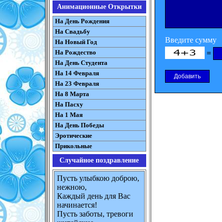
Анимационные Открытки
На День Рождения
На Свадьбу
Введите сумму
На Новый Год
=
На Рождество
На День Студента
На 14 Февраля
На 23 Февраля
На 8 Марта
На Пасху
На 1 Мая
На День Победы
Эротические
Прикольные
Случайное поздравление
Пусть улыбкою доброю,
нежною,
Каждый день для Вас
начинается!
Пусть заботы, тревоги