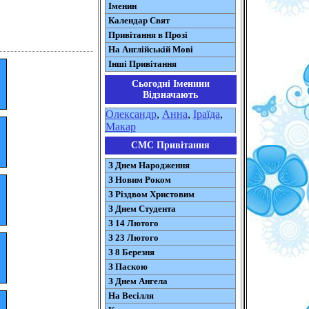
Іменин
Календар Свят
Привітання в Прозі
На Англійській Мові
Інші Привітання
Сьогодні Іменини
Відзначають
Олександр
,
Анна
,
Іраїда
,
Макар
СМС Привітання
З Днем Народження
З Новим Роком
З Різдвом Христовим
З Днем Студента
З 14 Лютого
З 23 Лютого
З 8 Березня
З Паскою
З Днем Ангела
На Весілля