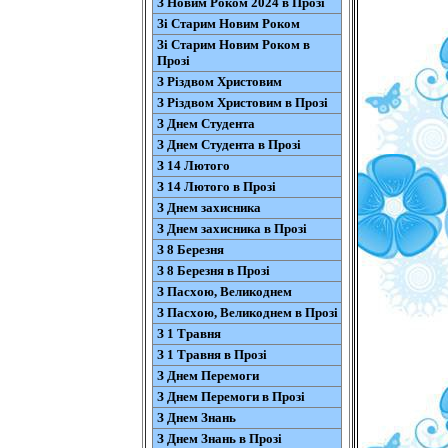
З Новим Роком 2024 в Прозі
Зі Старим Новим Роком
Зі Старим Новим Роком в
Прозі
З Різдвом Христовим
З Різдвом Христовим в Прозі
З Днем Студента
З Днем Студента в Прозі
З 14 Лютого
З 14 Лютого в Прозі
З Днем захисника
З Днем захисника в Прозі
З 8 Березня
З 8 Березня в Прозі
З Пасхою, Великоднем
З Пасхою, Великоднем в Прозі
З 1 Травня
З 1 Травня в Прозі
З Днем Перемоги
З Днем Перемоги в Прозі
З Днем Знань
З Днем Знань в Прозі