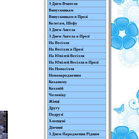
З Днем Вчителя
Випускникам
Випускникам в Прозі
Колегам, Шефу
З Днем Ангела
З Днем Ангела в Прозі
На Весілля
На Весілля в Прозі
На Ювілей Весілля
На Ювілей Весілля в Прозі
На Новосілля
Новонародженим
Коханому
Коханій
Чоловіку
Жінці
Другу
Подрузі
Хлопцеві
Дівчині
З Днем Народження Рідним