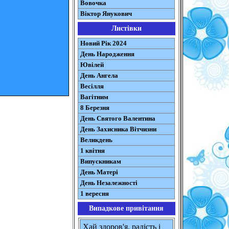
Вовочка
Віктор Янукович
Листівки
Новий Рік 2024
День Народження
Ювілей
День Ангела
Весілля
Вагітним
8 Березня
День Святого Валентина
День Захисника Вітчизни
Великдень
1 квітня
Випускникам
День Матері
День Незалежності
1 вересня
Випадкове привітання
Хай здоров'я, радість і