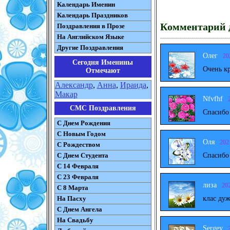
Календарь Именин
Календарь Праздников
Комментарий д
Поздравления в Прозе
На Английском Языке
Другие Поздравления
Олег
20
Сегодня Именины
Очень к
Отмечают
Александр
,
Анна
,
Ираида
,
Макар
Nfvfhf
СМС Поздравления
Спасибо
С Днем Рождения
С Новым Годом
Оля
202
С Рождеством
Спасибо
C Днем Студента
С 14 Февраля
С 23 Февраля
лиза
20
С 8 Марта
клас дуж
На Пасху
C Днем Ангела
На Свадьбу
Sergey