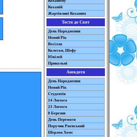
Коханому
Коханій
Жартівливі Коханим
Тости до Свят
День Народження
Новий Рік
Весілля
Колегам, Шефу
Ювілей
Прикольні
Анекдоти
День Народження
Новий Рік
Студентів
14 Лютого
23 Лютого
8 Березня
День Перемоги
Поручик Ржевський
Шерлок Хомс