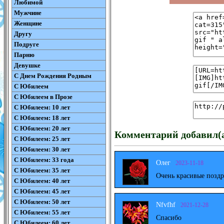
Любимой
Мужчине
Женщине
Другу
Подруге
Парню
Девушке
С Днем Рождения Родным
С Юбилеем
С Юбилеем в Прозе
С Юбилеем: 10 лет
С Юбилеем: 18 лет
С Юбилеем: 20 лет
Комментарий добавил(а
С Юбилеем: 25 лет
С Юбилеем: 30 лет
С Юбилеем: 33 года
Олег
2023-11-18
С Юбилеем: 35 лет
Очень красивые поздр
С Юбилеем: 40 лет
С Юбилеем: 45 лет
С Юбилеем: 50 лет
Nfvfhf
2021-12-28
С Юбилеем: 55 лет
Спасибо
С Юбилеем: 60 лет