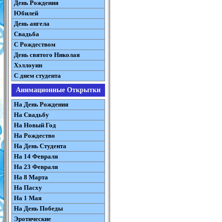
День Рождения
Юбилей
День ангела
Свадьба
С Рождеством
День святого Николая
Хэллоуин
С днем студента
Анимационные Открытки
На День Рождения
На Свадьбу
На Новый Год
На Рождество
На День Студента
На 14 Февраля
На 23 Февраля
На 8 Марта
На Пасху
На 1 Мая
На День Победы
Эротические