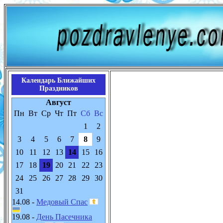
Календарь Ближайших
Праздников
Август
Пн
Вт
Ср
Чт
Пт
Сб
Вс
1
2
3
4
5
6
7
8
9
10
11
12
13
14
15
16
17
18
19
20
21
22
23
24
25
26
27
28
29
30
31
14.08 -
Медовый Спас
19.08 -
День Пасечника