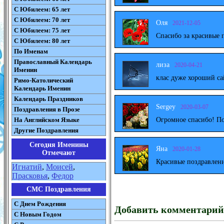
С Юбилеем: 65 лет
С Юбилеем: 70 лет
Оля
2021-12-05
С Юбилеем: 75 лет
Спасибо за красивые 
С Юбилеем: 80 лет
По Именам
Православный Календарь
лиза
2020-04-21
Именин
клас дуже хороший са
Римо-Католический
Календарь Именин
Календарь Праздников
Sergey
2020-03-07
Поздравления в Прозе
Огромное спасибо! По
На Английском Языке
Другие Поздравления
Сегодня Именины
Яна
2020-01-28
Отмечают
Красивые поздравлени
Игнатий
,
Моисей
,
Прасковья
,
Федор
СМС Поздравления
С Днем Рождения
Добавить комментарий
С Новым Годом