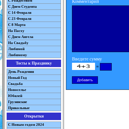
С Рождеством
Комментарий
C Днем Студента
С 14 Февраля
С 23 Февраля
С 8 Марта
На Пасху
C Днем Ангела
На Свадьбу
Любимой
Любимому
Введите сумму
Тосты к Празднику
=
День Рождения
Новый Год
Свадьба
Новоселье
Юбилей
Грузинские
Прикольные
Открытки
С Новым годом 2024