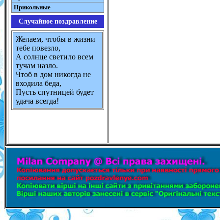
Прикольные
Случайное поздравление
Желаем, чтобы в жизни
тебе повезло,
А солнце светило всем
тучам назло.
Чтоб в дом никогда не
входила беда,
Пусть спутницей будет
удача всегда!