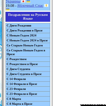
Украины
19.08 -
Яблочный Спас
Поздравления на Русском
Языке
С Днем Рождения
С Днем Рождения в Прозе
С Новым Годом 2024
С Новым Годом 2024 в Прозе
Со Старым Новым Годом
Со Старым Новым Годом в
Прозе
С Рождеством
С Рождеством в Прозе
С Днем Студента
С Днем Студента в Прозе
С 14 Февраля
С 14 Февраля в Прозе
С 23 Февраля
С 23 Февраля в Прозе
С 8 Марта
С 8 Марта в Прозе