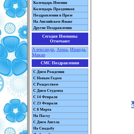
Календарь Именин
Календарь Праздников
Поздравления в Прозе
На Английском Языке
Другие Поздравления
Сегодня Именины
Отмечают
Александр
,
Анна
,
Ираида
,
Макар
СМС Поздравления
С Днем Рождения
С Новым Годом
С Рождеством
C Днем Студента
С 14 Февраля
С 23 Февраля
С 8 Марта
На Пасху
C Днем Ангела
На Свадьбу