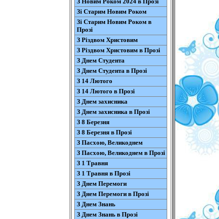
З Новим Роком 2024 в Прозі
Зі Старим Новим Роком
Зі Старим Новим Роком в
Прозі
З Різдвом Христовим
З Різдвом Христовим в Прозі
З Днем Студента
З Днем Студента в Прозі
З 14 Лютого
З 14 Лютого в Прозі
З Днем захисника
З Днем захисника в Прозі
З 8 Березня
З 8 Березня в Прозі
З Пасхою, Великоднем
З Пасхою, Великоднем в Прозі
З 1 Травня
З 1 Травня в Прозі
З Днем Перемоги
З Днем Перемоги в Прозі
З Днем Знань
З Днем Знань в Прозі