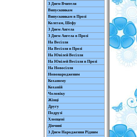
З Днем Вчителя
Випускникам
Випускникам в Прозі
Колегам, Шефу
З Днем Ангела
З Днем Ангела в Прозі
На Весілля
На Весілля в Прозі
На Ювілей Весілля
На Ювілей Весілля в Прозі
На Новосілля
Новонародженим
Коханому
Коханій
Чоловіку
Жінці
Другу
Подрузі
Хлопцеві
Дівчині
З Днем Народження Рідним