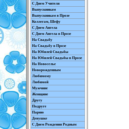
С Днем Учителя
Выпускникам
Выпускникам в Прозе
Коллегам, Шефу
С Днем Ангела
С Днем Ангела в Прозе
На Свадьбу
На Свадьбу в Прозе
На Юбилей Свадьбы
На Юбилей Свадьбы в Прозе
На Новоселье
Новорожденным
Любимому
Любимой
Мужчине
Женщине
Другу
Подруге
Парню
Девушке
С Днем Рождения Родным