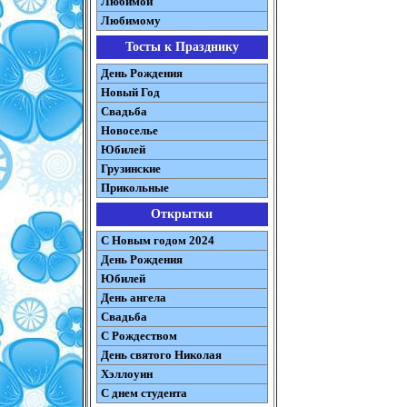
Любимой
Любимому
Тосты к Празднику
День Рождения
Новый Год
Свадьба
Новоселье
Юбилей
Грузинские
Прикольные
Открытки
С Новым годом 2024
День Рождения
Юбилей
День ангела
Свадьба
С Рождеством
День святого Николая
Хэллоуин
С днем студента