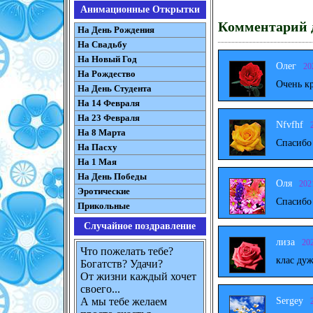
Анимационные Открытки
Комментарий д
На День Рождения
На Свадьбу
На Новый Год
Олег
20
На Рождество
Очень к
На День Студента
На 14 Февраля
На 23 Февраля
Nfvfhf
На 8 Марта
Спасибо
На Пасху
На 1 Мая
На День Победы
Оля
202
Эротические
Спасибо
Прикольные
Случайное поздравление
лиза
20
Что пожелать тебе?
клас дуж
Богатств? Удачи?
От жизни каждый хочет
своего...
Sergey
А мы тебе желаем