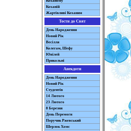
Коханому
Коханій
Жартівливі Коханим
Тости до Свят
День Народження
Новий Рік
Весілля
Колегам, Шефу
Ювілей
Прикольні
Анекдоти
День Народження
Новий Рік
Студентів
14 Лютого
23 Лютого
8 Березня
День Перемоги
Поручик Ржевський
Шерлок Хомс