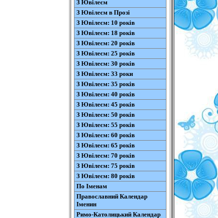
З Ювілеєм
З Ювілеєм в Прозі
З Ювілеєм: 10 років
З Ювілеєм: 18 років
З Ювілеєм: 20 років
З Ювілеєм: 25 років
З Ювілеєм: 30 років
З Ювілеєм: 33 роки
З Ювілеєм: 35 років
З Ювілеєм: 40 років
З Ювілеєм: 45 років
З Ювілеєм: 50 років
З Ювілеєм: 55 років
З Ювілеєм: 60 років
З Ювілеєм: 65 років
З Ювілеєм: 70 років
З Ювілеєм: 75 років
З Ювілеєм: 80 років
По Іменам
Православний Календар
Іменин
Римо-Католицький Календар