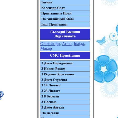
Іменин
Календар Свят
Привітання в Прозі
На Англійській Мові
Інші Привітання
Сьогодні Іменини
Відзначають
Олександр
,
Анна
,
Іраїда
,
Макар
СМС Привітання
З Днем Народження
З Новим Роком
З Різдвом Христовим
З Днем Студента
З 14 Лютого
З 23 Лютого
З 8 Березня
З Паскою
З Днем Ангела
На Весілля