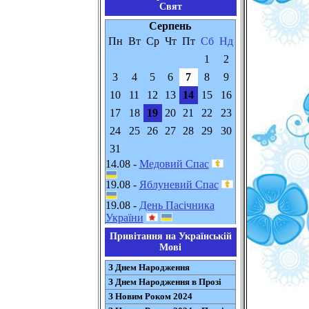
Свят
Серпень
Пн
Вт
Ср
Чт
Пт
Сб
Нд
1
2
3
4
5
6
7
8
9
10
11
12
13
14
15
16
17
18
19
20
21
22
23
24
25
26
27
28
29
30
31
14.08 -
Медовий Спас
19.08 -
Яблуневий Спас
19.08 -
День Пасічника
України
Привітання на Українській
Мові
З Днем Народження
З Днем Народження в Прозі
З Новим Роком 2024