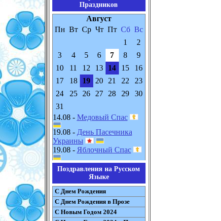
Праздников
Август
Пн
Вт
Ср
Чт
Пт
Сб
Вс
1
2
3
4
5
6
7
8
9
10
11
12
13
14
15
16
17
18
19
20
21
22
23
24
25
26
27
28
29
30
31
14.08 -
Медовый Спас
19.08 -
День Пасечника
Украины
19.08 -
Яблочный Спас
Поздравления на Русском
Языке
С Днем Рождения
С Днем Рождения в Прозе
С Новым Годом 2024