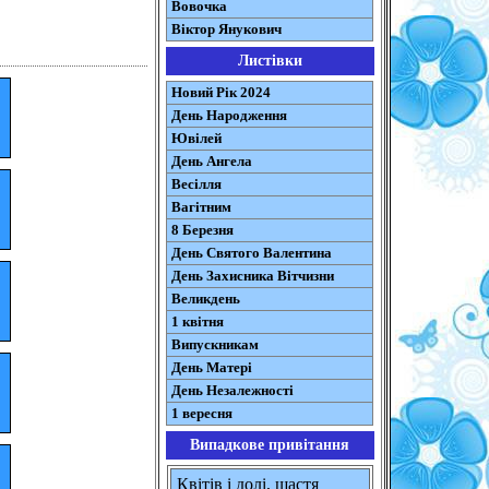
Вовочка
Віктор Янукович
Листівки
Новий Рік 2024
День Народження
Ювілей
День Ангела
Весілля
Вагітним
8 Березня
День Святого Валентина
День Захисника Вітчизни
Великдень
1 квітня
Випускникам
День Матері
День Незалежності
1 вересня
Випадкове привітання
Квітів і долі, щастя