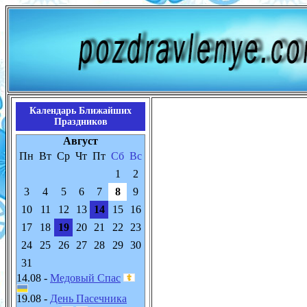
Календарь Ближайших
Праздников
Август
Пн
Вт
Ср
Чт
Пт
Сб
Вс
1
2
3
4
5
6
7
8
9
10
11
12
13
14
15
16
17
18
19
20
21
22
23
24
25
26
27
28
29
30
31
14.08 -
Медовый Спас
19.08 -
День Пасечника