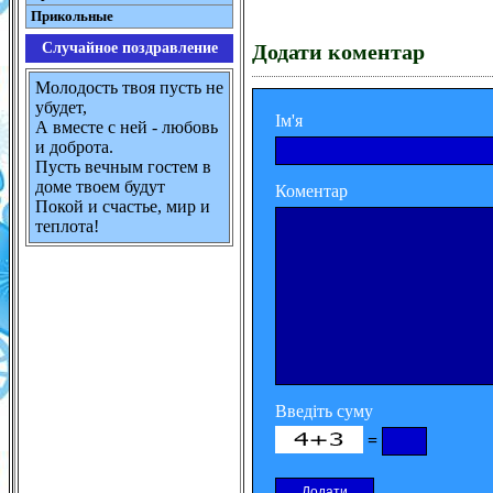
Прикольные
Додати коментар
Случайное поздравление
Молодость твоя пусть не
убудет,
Ім'я
А вместе с ней - любовь
и доброта.
Пусть вечным гостем в
доме твоем будут
Коментар
Покой и счастье, мир и
теплота!
Введіть суму
=