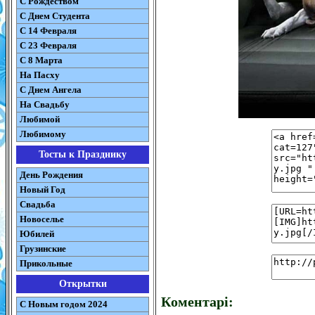
С Рождеством
C Днем Студента
С 14 Февраля
С 23 Февраля
С 8 Марта
На Пасху
C Днем Ангела
На Свадьбу
Любимой
Любимому
Тосты к Празднику
День Рождения
Новый Год
Свадьба
Новоселье
Юбилей
Грузинские
Прикольные
Открытки
Коментарі:
С Новым годом 2024