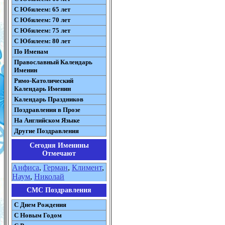
С Юбилеем: 65 лет
С Юбилеем: 70 лет
С Юбилеем: 75 лет
С Юбилеем: 80 лет
По Именам
Православный Календарь
Именин
Римо-Католический
Календарь Именин
Календарь Праздников
Поздравления в Прозе
На Английском Языке
Другие Поздравления
Сегодня Именины
Отмечают
Анфиса
,
Герман
,
Климент
,
Наум
,
Николай
СМС Поздравления
С Днем Рождения
С Новым Годом