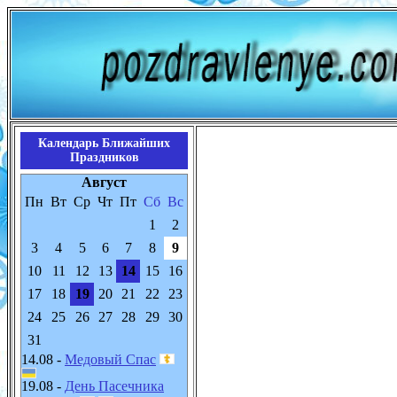
Календарь Ближайших
Праздников
Август
Пн
Вт
Ср
Чт
Пт
Сб
Вс
1
2
3
4
5
6
7
8
9
10
11
12
13
14
15
16
17
18
19
20
21
22
23
24
25
26
27
28
29
30
31
14.08 -
Медовый Спас
19.08 -
День Пасечника