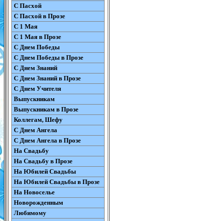
С Пасхой
С Пасхой в Прозе
С 1 Мая
С 1 Мая в Прозе
С Днем Победы
С Днем Победы в Прозе
С Днем Знаний
С Днем Знаний в Прозе
С Днем Учителя
Выпускникам
Выпускникам в Прозе
Коллегам, Шефу
С Днем Ангела
С Днем Ангела в Прозе
На Свадьбу
На Свадьбу в Прозе
На Юбилей Свадьбы
На Юбилей Свадьбы в Прозе
На Новоселье
Новорожденным
Любимому