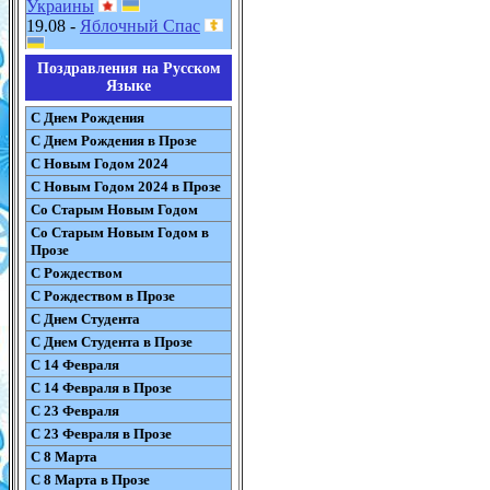
Украины
19.08 -
Яблочный Спас
Поздравления на Русском
Языке
С Днем Рождения
С Днем Рождения в Прозе
С Новым Годом 2024
С Новым Годом 2024 в Прозе
Со Старым Новым Годом
Со Старым Новым Годом в
Прозе
С Рождеством
С Рождеством в Прозе
С Днем Студента
С Днем Студента в Прозе
С 14 Февраля
С 14 Февраля в Прозе
С 23 Февраля
С 23 Февраля в Прозе
С 8 Марта
С 8 Марта в Прозе