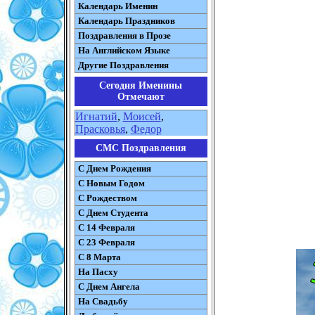
Календарь Именин
Календарь Праздников
Поздравления в Прозе
На Английском Языке
Другие Поздравления
Сегодня Именины
Отмечают
Игнатий
,
Моисей
,
Прасковья
,
Федор
СМС Поздравления
С Днем Рождения
С Новым Годом
С Рождеством
C Днем Студента
С 14 Февраля
С 23 Февраля
С 8 Марта
На Пасху
C Днем Ангела
На Свадьбу