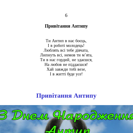
6
Привітання Антипу
Ти Антип в нас боєць,
І в роботі молодець!
Люблять всі тебе дівчата,
Липнуть всі, немов ти м’ята,
Ти в нас гордий, не здаєшся,
На любов не піддаєшся!
Хай завжди тобі везе,
І в житті буде усе!
Привітання Антипу