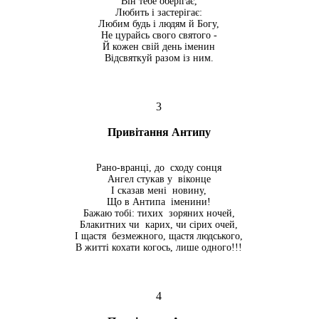
Він тебе оберігає,
Любить і застерігає:
Любим будь і людям й Богу,
Не цурайсь свого святого -
Й кожен свій день іменин
Відсвяткуй разом із ним.
3
Привітання Антипу
Рано-вранці, до сходу сонця
Ангел стукав у віконце
І сказав мені новину,
Що в Антипа іменини!
Бажаю тобі: тихих зоряних ночей,
Блакитних чи карих, чи сірих очей,
І щастя безмежного, щастя людського,
В житті кохати когось, лише одного!!!
4