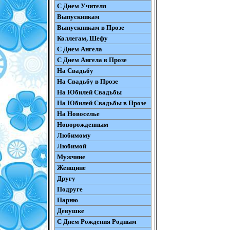
С Днем Учителя
Выпускникам
Выпускникам в Прозе
Коллегам, Шефу
С Днем Ангела
С Днем Ангела в Прозе
На Свадьбу
На Свадьбу в Прозе
На Юбилей Свадьбы
На Юбилей Свадьбы в Прозе
На Новоселье
Новорожденным
Любимому
Любимой
Мужчине
Женщине
Другу
Подруге
Парню
Девушке
С Днем Рождения Родным