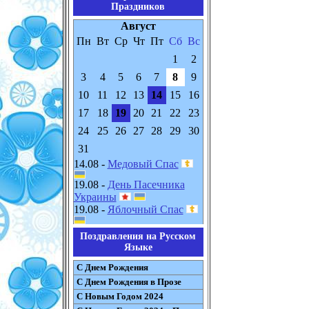
Праздников
Август
Пн
Вт
Ср
Чт
Пт
Сб
Вс
1
2
3
4
5
6
7
8
9
10
11
12
13
14
15
16
17
18
19
20
21
22
23
24
25
26
27
28
29
30
31
14.08 -
Медовый Спас
19.08 -
День Пасечника
Украины
19.08 -
Яблочный Спас
Поздравления на Русском
Языке
С Днем Рождения
С Днем Рождения в Прозе
С Новым Годом 2024