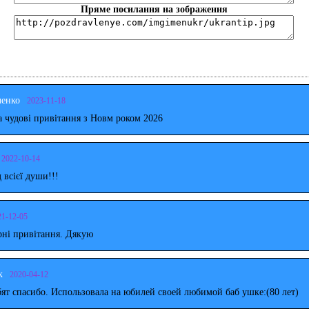
Пряме посилання на зображення
ченко
2023-11-18
 чудові привітання з Новм роком 2026
2022-10-14
д всієї души!!!
21-12-05
рні привітання. Дякую
к
2020-04-12
ят спасибо. Использовала на юбилей своей любимой баб ушке:(80 лет)