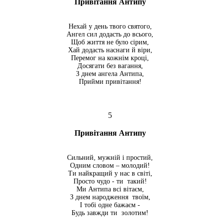
Привітання Антипу
Нехай у день твого святого,
Ангел сил додасть до всього,
Щоб життя не було сірим,
Хай додасть наснаги й віри,
Перемог на кожнім кроці,
Досягати без вагання,
З днем ангела Антипа,
Прийми привітання!
5
Привітання Антипу
Сильний, мужній і простий,
Одним словом – молодий!
Ти найкращий у нас в світі,
Просто чудо - ти такий!
Ми Антипа всі вітаєм,
З днем народження твоїм,
І тобі одне бажаєм -
Будь завжди ти золотим!