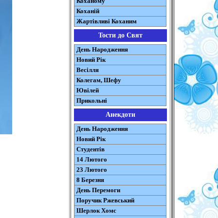
Коханому
Коханій
Жартівливі Коханим
Тости до Свят
День Народження
Новий Рік
Весілля
Колегам, Шефу
Ювілей
Прикольні
Анекдоти
День Народження
Новий Рік
Студентів
14 Лютого
23 Лютого
8 Березня
День Перемоги
Поручик Ржевський
Шерлок Хомс