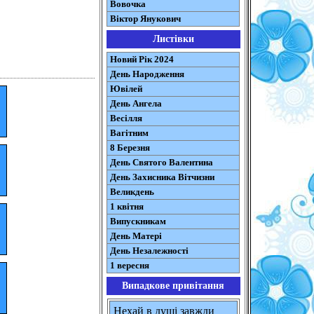
Вовочка
Віктор Янукович
Листівки
Новий Рік 2024
День Народження
Ювілей
День Ангела
Весілля
Вагітним
8 Березня
День Святого Валентина
День Захисника Вітчизни
Великдень
1 квітня
Випускникам
День Матері
День Незалежності
1 вересня
Випадкове привітання
Нехай в душі завжди