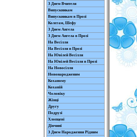
З Днем Вчителя
Випускникам
Випускникам в Прозі
Колегам, Шефу
З Днем Ангела
З Днем Ангела в Прозі
На Весілля
На Весілля в Прозі
На Ювілей Весілля
На Ювілей Весілля в Прозі
На Новосілля
Новонародженим
Коханому
Коханій
Чоловіку
Жінці
Другу
Подрузі
Хлопцеві
Дівчині
З Днем Народження Рідним