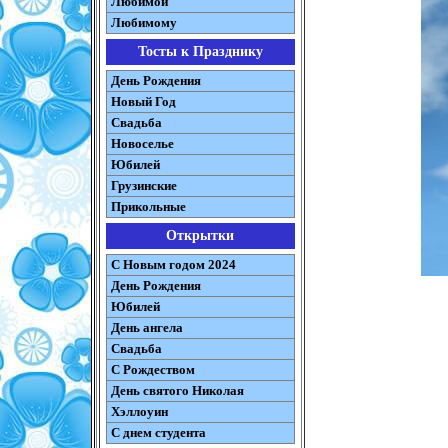
Любимой
Любимому
Тосты к Празднику
День Рождения
Новый Год
Свадьба
Новоселье
Юбилей
Грузинские
Прикольные
Открытки
С Новым годом 2024
День Рождения
Юбилей
День ангела
Свадьба
С Рождеством
День святого Николая
Хэллоуин
С днем студента