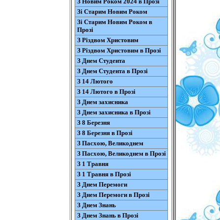
З Новим Роком 2024 в Прозі
Зі Старим Новим Роком
Зі Старим Новим Роком в
Прозі
З Різдвом Христовим
З Різдвом Христовим в Прозі
З Днем Студента
З Днем Студента в Прозі
З 14 Лютого
З 14 Лютого в Прозі
З Днем захисника
З Днем захисника в Прозі
З 8 Березня
З 8 Березня в Прозі
З Пасхою, Великоднем
З Пасхою, Великоднем в Прозі
З 1 Травня
З 1 Травня в Прозі
З Днем Перемоги
З Днем Перемоги в Прозі
З Днем Знань
З Днем Знань в Прозі