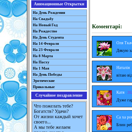
Анимационные Открытки
На День Рождения
На Свадьбу
На Новый Год
Коментарі:
На Рождество
На День Студента
Оля Тка
На 14 Февраля
На 23 Февраля
Дякую за
На 8 Марта
На Пасху
Наталія
На 1 Мая
На День Победы
вітаю ві
Эротические
Прикольные
Катя
20
Случайное поздравление
Дуже га
Что пожелать тебе?
Богатств? Удачи?
От жизни каждый хочет
Са ха ро
своего...
Блин реб
А мы тебе желаем