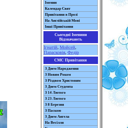
Іменин
Календар Свят
Привітання в Прозі
На Англійській Мові
Інші Привітання
Сьогодні Іменини
Відзначають
Ігнатій
,
Мойсей
,
Парасковія
,
Федір
СМС Привітання
З Днем Народження
З Новим Роком
З Різдвом Христовим
З Днем Студента
З 14 Лютого
З 23 Лютого
З 8 Березня
З Паскою
З Днем Ангела
На Весілля