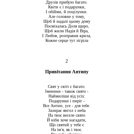
Друзів прибуло багато.
Квіти є і подарунки,
І обійми, й поцілунки.
Але головне у тому,
Щоб й надалі цьому дому
Посміхалась Доля щиро,
Щоб жили Надія й Віра,
І Любов, розправив крила,
Кожне серце тут зігріла
2
Привітання Антипу
Свят у світі є багато.
Іменини - також свято -
Наймиліше від усіх:
Подарунки і пиріг -
Все Антип, усе - для тебе.
Зазирає янгол з неба
На твоє веселе свято
Й ніби хоче нагадати,
Що святий у тебе є
На ім'я, як і твоє.