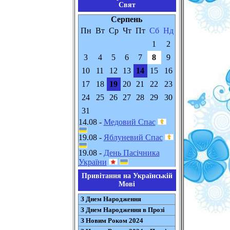
Свят
Серпень
Пн
Вт
Ср
Чт
Пт
Сб
Нд
1
2
3
4
5
6
7
8
9
10
11
12
13
14
15
16
17
18
19
20
21
22
23
24
25
26
27
28
29
30
31
14.08 -
Медовий Спас
19.08 -
Яблуневий Спас
19.08 -
День Пасічника
України
Привітання на Українській
Мові
З Днем Народження
З Днем Народження в Прозі
З Новим Роком 2024