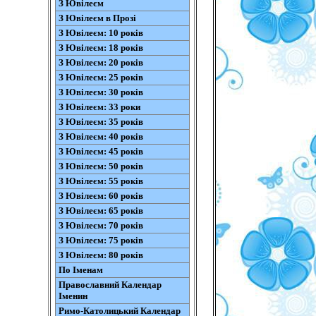
З Ювілеєм
З Ювілеєм в Прозі
З Ювілеєм: 10 років
З Ювілеєм: 18 років
З Ювілеєм: 20 років
З Ювілеєм: 25 років
З Ювілеєм: 30 років
З Ювілеєм: 33 роки
З Ювілеєм: 35 років
З Ювілеєм: 40 років
З Ювілеєм: 45 років
З Ювілеєм: 50 років
З Ювілеєм: 55 років
З Ювілеєм: 60 років
З Ювілеєм: 65 років
З Ювілеєм: 70 років
З Ювілеєм: 75 років
З Ювілеєм: 80 років
По Іменам
Православний Календар
Іменин
Римо-Католицький Календар