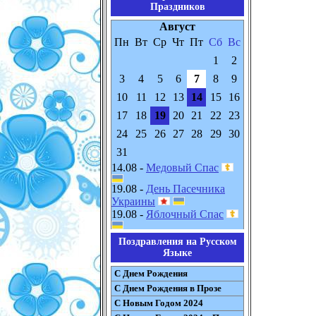
Праздников
Август
Пн
Вт
Ср
Чт
Пт
Сб
Вс
1
2
3
4
5
6
7
8
9
10
11
12
13
14
15
16
17
18
19
20
21
22
23
24
25
26
27
28
29
30
31
14.08 -
Медовый Спас
19.08 -
День Пасечника
Украины
19.08 -
Яблочный Спас
Поздравления на Русском
Языке
С Днем Рождения
С Днем Рождения в Прозе
С Новым Годом 2024