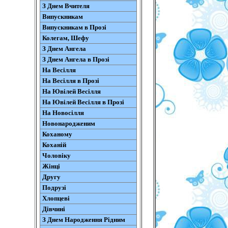
З Днем Вчителя
Випускникам
Випускникам в Прозі
Колегам, Шефу
З Днем Ангела
З Днем Ангела в Прозі
На Весілля
На Весілля в Прозі
На Ювілей Весілля
На Ювілей Весілля в Прозі
На Новосілля
Новонародженим
Коханому
Коханій
Чоловіку
Жінці
Другу
Подрузі
Хлопцеві
Дівчині
З Днем Народження Рідним