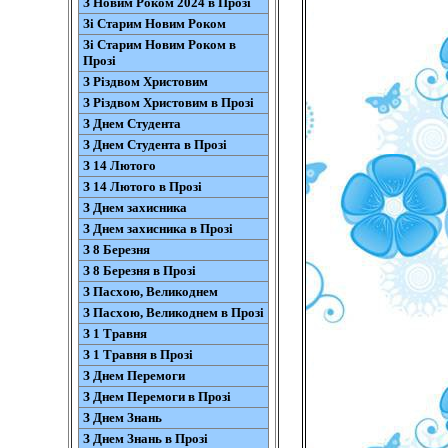
З Новим Роком 2024 в Прозі
Зі Старим Новим Роком
Зі Старим Новим Роком в
Прозі
З Різдвом Христовим
З Різдвом Христовим в Прозі
З Днем Студента
З Днем Студента в Прозі
З 14 Лютого
З 14 Лютого в Прозі
З Днем захисника
З Днем захисника в Прозі
З 8 Березня
З 8 Березня в Прозі
З Пасхою, Великоднем
З Пасхою, Великоднем в Прозі
З 1 Травня
З 1 Травня в Прозі
З Днем Перемоги
З Днем Перемоги в Прозі
З Днем Знань
З Днем Знань в Прозі