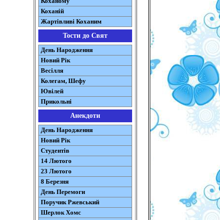
Коханому
Коханій
Жартівливі Коханим
Тости до Свят
День Народження
Новий Рік
Весілля
Колегам, Шефу
Ювілей
Прикольні
Анекдоти
День Народження
Новий Рік
Студентів
14 Лютого
23 Лютого
8 Березня
День Перемоги
Поручик Ржевський
Шерлок Хомс