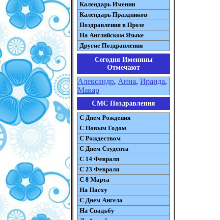
Календарь Именин
Календарь Праздников
Поздравления в Прозе
На Английском Языке
Другие Поздравления
Сегодня Именины
Отмечают
Александр
,
Анна
,
Ираида
,
Макар
СМС Поздравления
С Днем Рождения
С Новым Годом
С Рождеством
C Днем Студента
С 14 Февраля
С 23 Февраля
С 8 Марта
На Пасху
C Днем Ангела
На Свадьбу