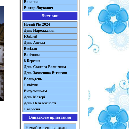
Вовочка
Віктор Янукович
Листівки
Новий Рік 2024
День Народження
Ювілей
День Ангела
Весілля
Вагітним
8 Березня
День Святого Валентина
День Захисника Вітчизни
Великдень
1 квітня
Випускникам
День Матері
День Незалежності
1 вересня
Випадкове привітання
Нехай в душі завжди