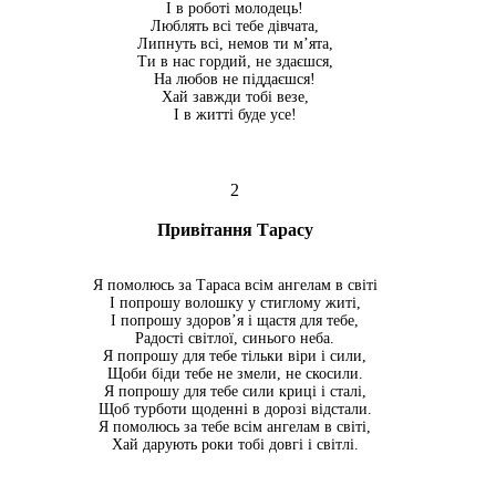
І в роботі молодець!
Люблять всі тебе дівчата,
Липнуть всі, немов ти м’ята,
Ти в нас гордий, не здаєшся,
На любов не піддаєшся!
Хай завжди тобі везе,
І в житті буде усе!
2
Привітання Тарасу
Я помолюсь за Тараса всім ангелам в світі
І попрошу волошку у стиглому житі,
І попрошу здоров’я і щастя для тебе,
Радості світлої, синього неба.
Я попрошу для тебе тільки віри і сили,
Щоби біди тебе не змели, не скосили.
Я попрошу для тебе сили криці і сталі,
Щоб турботи щоденні в дорозі відстали.
Я помолюсь за тебе всім ангелам в світі,
Хай дарують роки тобі довгі і світлі.