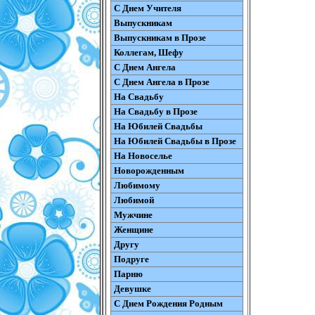
С Днем Учителя
Выпускникам
Выпускникам в Прозе
Коллегам, Шефу
С Днем Ангела
С Днем Ангела в Прозе
На Свадьбу
На Свадьбу в Прозе
На Юбилей Свадьбы
На Юбилей Свадьбы в Прозе
На Новоселье
Новорожденным
Любимому
Любимой
Мужчине
Женщине
Другу
Подруге
Парню
Девушке
С Днем Рождения Родным