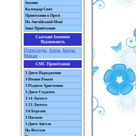
Іменин
Календар Свят
Привітання в Прозі
На Англійській Мові
Інші Привітання
Сьогодні Іменини
Відзначають
Олександр
,
Анна
,
Іраїда
,
Макар
СМС Привітання
З Днем Народження
З Новим Роком
З Різдвом Христовим
З Днем Студента
З 14 Лютого
З 23 Лютого
З 8 Березня
З Паскою
З Днем Ангела
На Весілля