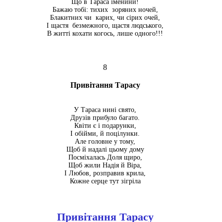
Що в Тараса іменини!
Бажаю тобі: тихих зоряних ночей,
Блакитних чи карих, чи сірих очей,
І щастя безмежного, щастя людського,
В житті кохати когось, лише одного!!!
8
Привітання Тарасу
У Тараса нині свято,
Друзів прибуло багато.
Квіти є і подарунки,
І обійми, й поцілунки.
Але головне у тому,
Щоб й надалі цьому дому
Посміхалась Доля щиро,
Щоб жили Надія й Віра,
І Любов, розправив крила,
Кожне серце тут зігріла
Привітання Тарасу