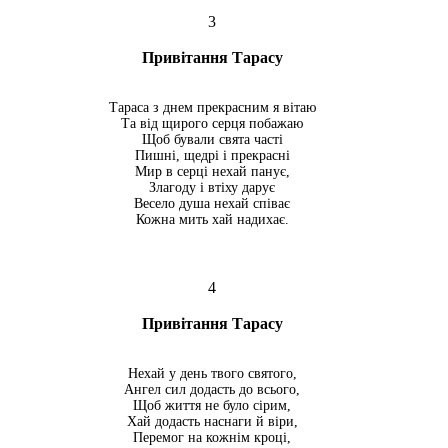
3
Привітання Тарасу
Тараса з днем прекрасним я вітаю
Та від щирого серця побажаю
Щоб бували свята часті
Пишні, щедрі і прекрасні
Мир в серці нехай панує,
Злагоду і втіху дарує
Весело душа нехай співає
Кожна мить хай надихає.
4
Привітання Тарасу
Нехай у день твого святого,
Ангел сил додасть до всього,
Щоб життя не було сірим,
Хай додасть наснаги й віри,
Перемог на кожнім кроці,