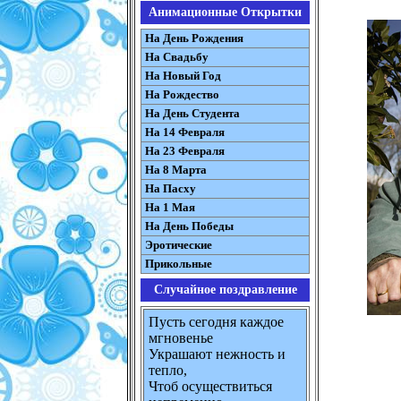
Анимационные Открытки
На День Рождения
На Свадьбу
На Новый Год
На Рождество
На День Студента
На 14 Февраля
На 23 Февраля
На 8 Марта
На Пасху
На 1 Мая
На День Победы
Эротические
Прикольные
Случайное поздравление
Пусть сегодня каждое
мгновенье
Украшают нежность и
тепло,
Чтоб осуществиться