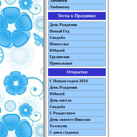
Любимой
Любимому
Тосты к Празднику
День Рождения
Новый Год
Свадьба
Новоселье
Юбилей
Грузинские
Прикольные
Открытки
С Новым годом 2024
День Рождения
Юбилей
День ангела
Свадьба
С Рождеством
День святого Николая
Хэллоуин
С днем студента