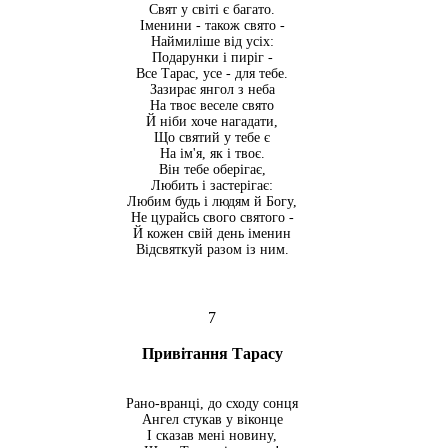
Свят у світі є багато.
Іменини - також свято -
Наймиліше від усіх:
Подарунки і пиріг -
Все Тарас, усе - для тебе.
Зазирає янгол з неба
На твоє веселе свято
Й ніби хоче нагадати,
Що святий у тебе є
На ім'я, як і твоє.
Він тебе оберігає,
Любить і застерігає:
Любим будь і людям й Богу,
Не цурайсь свого святого -
Й кожен свій день іменин
Відсвяткуй разом із ним.
7
Привітання Тарасу
Рано-вранці, до сходу сонця
Ангел стукав у віконце
І сказав мені новину,