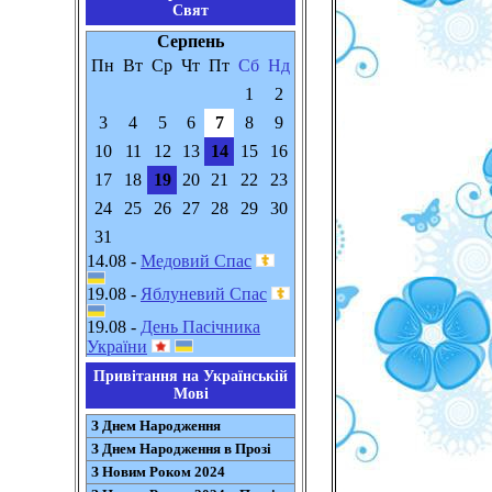
Свят
Серпень
Пн
Вт
Ср
Чт
Пт
Сб
Нд
1
2
3
4
5
6
7
8
9
10
11
12
13
14
15
16
17
18
19
20
21
22
23
24
25
26
27
28
29
30
31
14.08 -
Медовий Спас
19.08 -
Яблуневий Спас
19.08 -
День Пасічника
України
Привітання на Українській
Мові
З Днем Народження
З Днем Народження в Прозі
З Новим Роком 2024