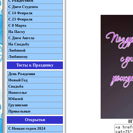
С Рождеством
C Днем Студента
С 14 Февраля
С 23 Февраля
С 8 Марта
На Пасху
C Днем Ангела
На Свадьбу
Любимой
Любимому
Тосты к Празднику
День Рождения
Новый Год
Свадьба
Новоселье
Юбилей
Грузинские
Прикольные
Открытки
HT
С Новым годом 2024