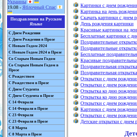
Украины
Картинки с днем рождени
19.08 -
Яблочный Спас
Картинка на день рождени
Скачать картинки с днем 
Поздравления на Русском
День рождения картинки
Языке
Красивые картинки на де
С Днем Рождения
Бесплатные картинки с д
С Днем Рождения в Прозе
Поздравительные открытк
С Новым Годом 2024
Поздравительные открытки
С Новым Годом 2024 в Прозе
Бесплатные поздравитель
Со Старым Новым Годом
Красивые поздравительны
Со Старым Новым Годом в
Поздравительная открытк
Прозе
Поздравительная открытка
С Рождеством
Открытки с днем рождени
С Рождеством в Прозе
Открытки с днем рождения
С Днем Студента
Открытка ко дню рождени
С Днем Студента в Прозе
Открытка ко дню рождения
С 14 Февраля
Открытки с днем рождени
С 14 Февраля в Прозе
Картинки с днем рождени
С 23 Февраля
Открытки с днем рождения
С 23 Февраля в Прозе
Детские открытки с днем 
С 8 Марта
Дет
С 8 Марта в Прозе