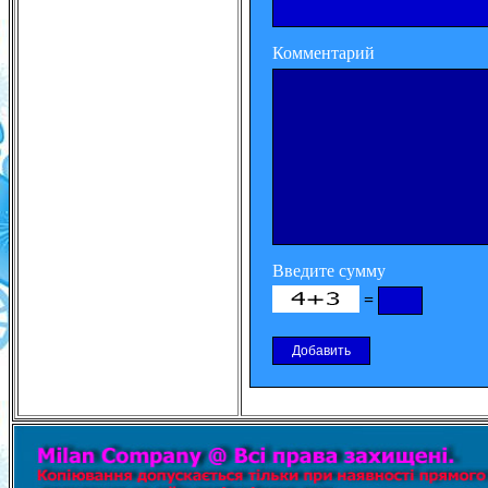
Комментарий
Введите сумму
=