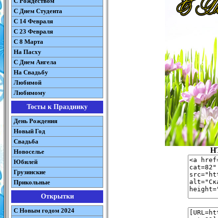
С Рождеством
C Днем Студента
С 14 Февраля
С 23 Февраля
С 8 Марта
На Пасху
C Днем Ангела
На Свадьбу
Любимой
Любимому
Тосты к Празднику
День Рождения
Новый Год
Свадьба
HT
Новоселье
Юбилей
Грузинские
Прикольные
Открытки
С Новым годом 2024