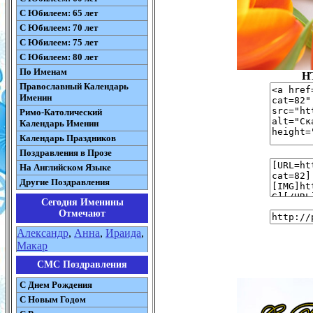
С Юбилеем: 65 лет
С Юбилеем: 70 лет
С Юбилеем: 75 лет
С Юбилеем: 80 лет
По Именам
HT
Православный Календарь
Именин
Римо-Католический
Календарь Именин
Календарь Праздников
Поздравления в Прозе
На Английском Языке
Другие Поздравления
Сегодня Именины
Отмечают
Александр
,
Анна
,
Ираида
,
Макар
СМС Поздравления
С Днем Рождения
С Новым Годом