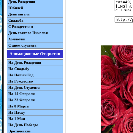
День Рождения
Юбилей
День ангела
Свадьба
С Рождеством
День святого Николая
Хэллоуин
С днем студента
Анимационные Открытки
На День Рождения
На Свадьбу
На Новый Год
На Рождество
На День Студента
На 14 Февраля
На 23 Февраля
На 8 Марта
На Пасху
На 1 Мая
На День Победы
Эротические