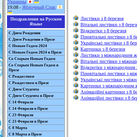
Украины
19.08 -
Яблочный Спас
Листівки з 8 березня
Поздравления на Русском
Языке
Вітальні листівки з 8 бере
Відкритки з 8 березня
С Днем Рождения
Привітальні листівки з 8 б
С Днем Рождения в Прозе
Українські листівки з 8 бе
С Новым Годом 2024
Картинки з 8 березня
С Новым Годом 2024 в Прозе
Листівки з міжнародним 
Со Старым Новым Годом
Вітальні листівки з міжн
Со Старым Новым Годом в
Відкритки з міжнародним
Прозе
Привітальні листівки з м
С Рождеством
Українські листівки з мі
С Рождеством в Прозе
Картинки з міжнародним 
С Днем Студента
Анімаційні картинки з 8 б
С Днем Студента в Прозе
Анімаційні листівки з 8 бе
С 14 Февраля
С 14 Февраля в Прозе
С 23 Февраля
С 23 Февраля в Прозе
С 8 Марта
С 8 Марта в Прозе