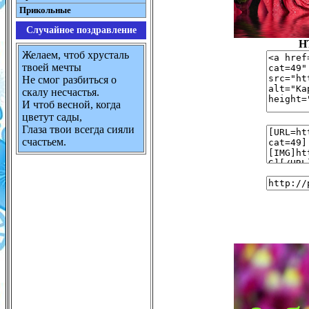
Прикольные
Случайное поздравление
H
Желаем, чтоб хрусталь
твоей мечты
Не смог разбиться о
скалу несчастья.
И чтоб весной, когда
цветут сады,
Глаза твои всегда сияли
счастьем.