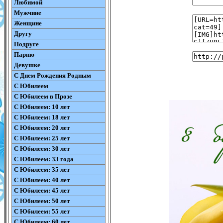
Любимой
Мужчине
Женщине
Другу
Подруге
Парню
Девушке
С Днем Рождения Родным
С Юбилеем
С Юбилеем в Прозе
С Юбилеем: 10 лет
С Юбилеем: 18 лет
С Юбилеем: 20 лет
С Юбилеем: 25 лет
С Юбилеем: 30 лет
С Юбилеем: 33 года
С Юбилеем: 35 лет
С Юбилеем: 40 лет
С Юбилеем: 45 лет
С Юбилеем: 50 лет
С Юбилеем: 55 лет
С Юбилеем: 60 лет