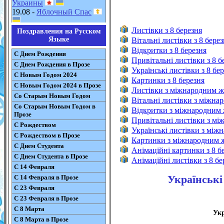
Украины
19.08 -
Яблочный Спас
Листівки з 8 березня
Поздравления на Русском
Языке
Вітальні листівки з 8 бере
Відкритки з 8 березня
С Днем Рождения
Привітальні листівки з 8 б
С Днем Рождения в Прозе
Українські листівки з 8 бе
С Новым Годом 2024
Картинки з 8 березня
С Новым Годом 2024 в Прозе
Листівки з міжнародним 
Со Старым Новым Годом
Вітальні листівки з міжн
Со Старым Новым Годом в
Відкритки з міжнародним
Прозе
Привітальні листівки з м
С Рождеством
Українські листівки з мі
С Рождеством в Прозе
Картинки з міжнародним 
С Днем Студента
Анімаційні картинки з 8 б
С Днем Студента в Прозе
Анімаційні листівки з 8 бе
С 14 Февраля
Українські
С 14 Февраля в Прозе
С 23 Февраля
С 23 Февраля в Прозе
С 8 Марта
Укр
С 8 Марта в Прозе