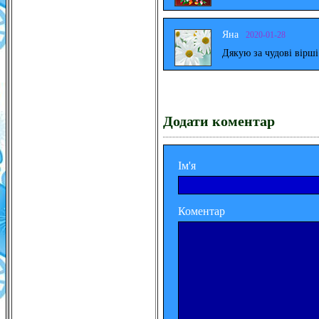
Яна
2020-01-28
Дякую за чудові вірш
Додати коментар
Ім'я
Коментар