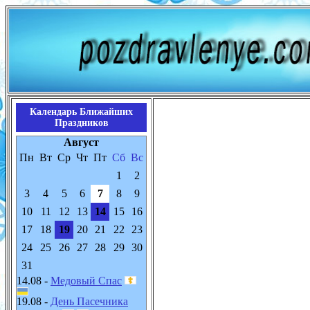
Календарь Ближайших
Праздников
Август
Пн
Вт
Ср
Чт
Пт
Сб
Вс
1
2
3
4
5
6
7
8
9
10
11
12
13
14
15
16
17
18
19
20
21
22
23
24
25
26
27
28
29
30
31
14.08 -
Медовый Спас
19.08 -
День Пасечника