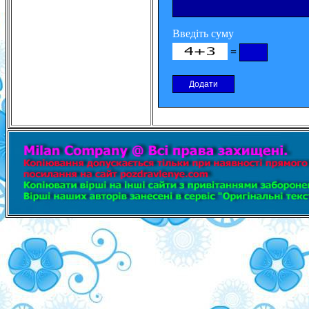
Введіть суму
=