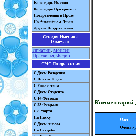
Календарь Именин
Календарь Праздников
Поздравления в Прозе
На Английском Языке
Другие Поздравления
Сегодня Именины
Отмечают
Игнатий
,
Моисей
,
Прасковья
,
Федор
СМС Поздравления
С Днем Рождения
С Новым Годом
С Рождеством
C Днем Студента
С 14 Февраля
Комментарий д
С 23 Февраля
С 8 Марта
На Пасху
Олег
20
C Днем Ангела
Очень к
На Свадьбу