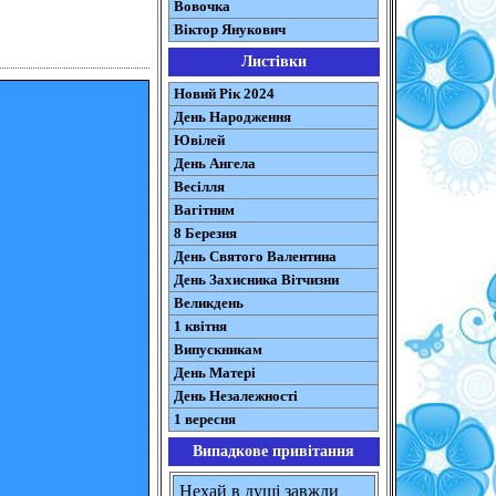
Вовочка
Віктор Янукович
Листівки
Новий Рік 2024
День Народження
Ювілей
День Ангела
Весілля
Вагітним
8 Березня
День Святого Валентина
День Захисника Вітчизни
Великдень
1 квітня
Випускникам
День Матері
День Незалежності
1 вересня
Випадкове привітання
Нехай в душі завжди