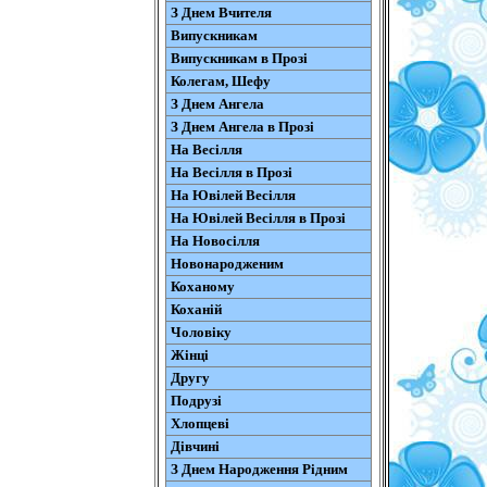
З Днем Вчителя
Випускникам
Випускникам в Прозі
Колегам, Шефу
З Днем Ангела
З Днем Ангела в Прозі
На Весілля
На Весілля в Прозі
На Ювілей Весілля
На Ювілей Весілля в Прозі
На Новосілля
Новонародженим
Коханому
Коханій
Чоловіку
Жінці
Другу
Подрузі
Хлопцеві
Дівчині
З Днем Народження Рідним