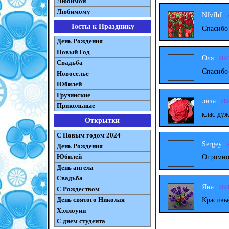
Любимой
Любимому
Nfvfhf
Тосты к Празднику
Спасибо
День Рождения
Новый Год
Оля
202
Свадьба
Спасибо
Новоселье
Юбилей
Грузинские
лиза
20
Прикольные
клас дуж
Открытки
С Новым годом 2024
Sergey
День Рождения
Юбилей
Огромно
День ангела
Свадьба
Яна
202
С Рождеством
День святого Николая
Красивы
Хэллоуин
С днем студента