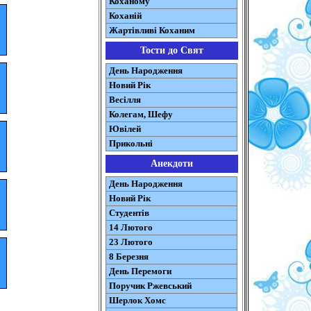
Коханому
Коханій
Жартівливі Коханим
Тости до Свят
День Народження
Новий Рік
Весілля
Колегам, Шефу
Ювілей
Прикольні
Анекдоти
День Народження
Новий Рік
Студентів
14 Лютого
23 Лютого
8 Березня
День Перемоги
Поручик Ржевський
Шерлок Хомс