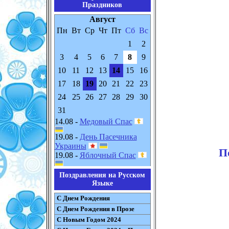
Праздников
Август
Пн
Вт
Ср
Чт
Пт
Сб
Вс
1
2
3
4
5
6
7
8
9
10
11
12
13
14
15
16
17
18
19
20
21
22
23
24
25
26
27
28
29
30
31
14.08 -
Медовый Спас
19.08 -
День Пасечника
Украины
П
19.08 -
Яблочный Спас
Поздравления на Русском
Языке
С Днем Рождения
С Днем Рождения в Прозе
С Новым Годом 2024