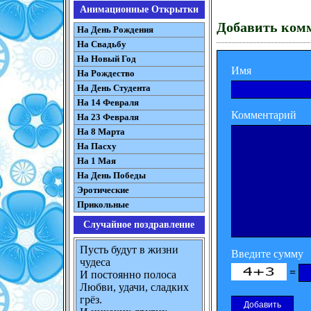
Анимационные Открытки
Добавить ком
На День Рождения
На Свадьбу
На Новый Год
Имя
На Рождество
На День Студента
На 14 Февраля
Комментарий
На 23 Февраля
На 8 Марта
На Пасху
На 1 Мая
На День Победы
Эротические
Прикольные
Случайное поздравление
Пусть будут в жизни
Введите сумму
чудеса
=
И постоянно полоса
Любви, удачи, сладких
грёз.