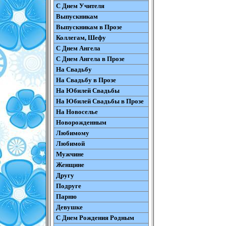
С Днем Учителя
Выпускникам
Выпускникам в Прозе
Коллегам, Шефу
С Днем Ангела
С Днем Ангела в Прозе
На Свадьбу
На Свадьбу в Прозе
На Юбилей Свадьбы
На Юбилей Свадьбы в Прозе
На Новоселье
Новорожденным
Любимому
Любимой
Мужчине
Женщине
Другу
Подруге
Парню
Девушке
С Днем Рождения Родным