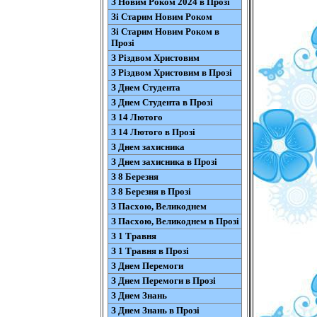
З Новим Роком 2024 в Прозі
Зі Старим Новим Роком
Зі Старим Новим Роком в
Прозі
З Різдвом Христовим
З Різдвом Христовим в Прозі
З Днем Студента
З Днем Студента в Прозі
З 14 Лютого
З 14 Лютого в Прозі
З Днем захисника
З Днем захисника в Прозі
З 8 Березня
З 8 Березня в Прозі
З Пасхою, Великоднем
З Пасхою, Великоднем в Прозі
З 1 Травня
З 1 Травня в Прозі
З Днем Перемоги
З Днем Перемоги в Прозі
З Днем Знань
З Днем Знань в Прозі