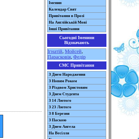
Іменин
Календар Свят
Привітання в Прозі
На Англійській Мові
Інші Привітання
Сьогодні Іменини
Відзначають
Ігнатій
,
Мойсей
,
Парасковія
,
Федір
СМС Привітання
З Днем Народження
З Новим Роком
З Різдвом Христовим
З Днем Студента
З 14 Лютого
З 23 Лютого
З 8 Березня
З Паскою
З Днем Ангела
На Весілля