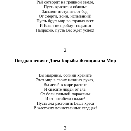
Рай сотворит на грешной земле,
Пусть красота и обаянье
Заставят отступить от бед,
От смерти, воин, испытаний!
Пусть будет мир во странах всех
И Ваши не пройдут старанья
Напрасно, пусть Вас ждет успех!
2
Поздравления с Днем Борьбы Женщина за Мир
Вы мадонны, богини храните
Этот мир в своих нежных руках,
Вы детей в мире растите
И спасите людей от зла,
От боли сильной пораженья
И от погибели солдат!
Пусть лед растопить Ваша краса
В жестоких воинственных сердцах!
3