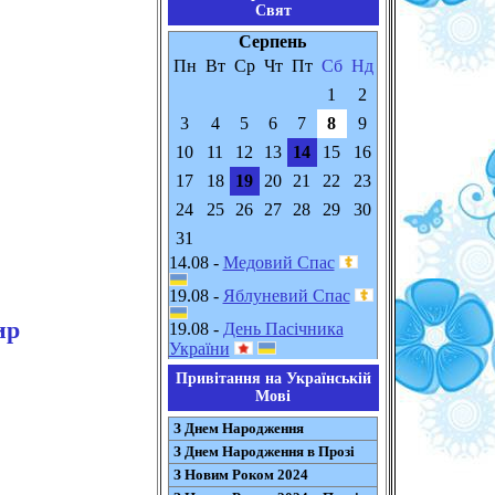
Свят
Серпень
Пн
Вт
Ср
Чт
Пт
Сб
Нд
1
2
3
4
5
6
7
8
9
10
11
12
13
14
15
16
17
18
19
20
21
22
23
24
25
26
27
28
29
30
31
14.08 -
Медовий Спас
19.08 -
Яблуневий Спас
ир
19.08 -
День Пасічника
України
Привітання на Українській
Мові
З Днем Народження
З Днем Народження в Прозі
З Новим Роком 2024