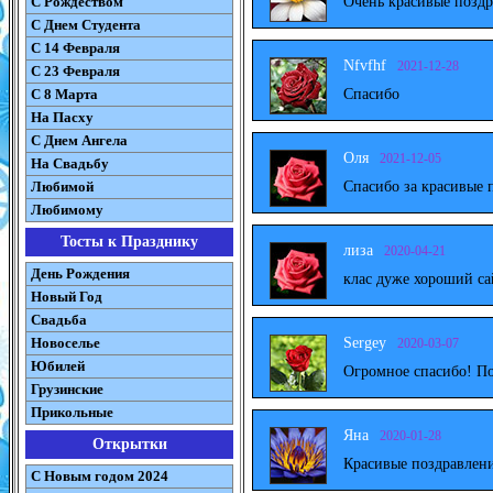
Очень красивые поздр
С Рождеством
C Днем Студента
С 14 Февраля
Nfvfhf
2021-12-28
С 23 Февраля
Спасибо
С 8 Марта
На Пасху
C Днем Ангела
Оля
2021-12-05
На Свадьбу
Спасибо за красивые 
Любимой
Любимому
Тосты к Празднику
лиза
2020-04-21
День Рождения
клас дуже хороший са
Новый Год
Свадьба
Sergey
Новоселье
2020-03-07
Юбилей
Огромное спасибо! По
Грузинские
Прикольные
Яна
2020-01-28
Открытки
Красивые поздравлени
С Новым годом 2024