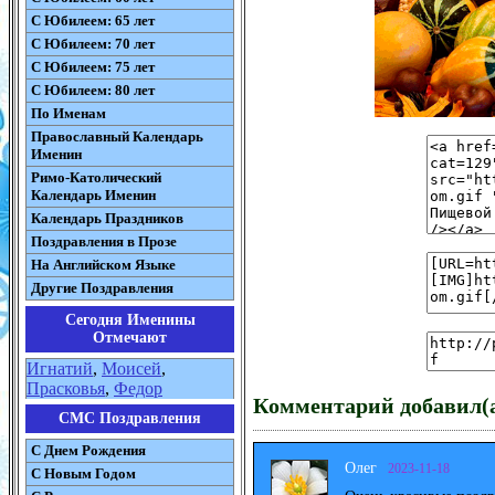
С Юбилеем: 65 лет
С Юбилеем: 70 лет
С Юбилеем: 75 лет
С Юбилеем: 80 лет
По Именам
Православный Календарь
Именин
Римо-Католический
Календарь Именин
Календарь Праздников
Поздравления в Прозе
На Английском Языке
Другие Поздравления
Сегодня Именины
Отмечают
Игнатий
,
Моисей
,
Прасковья
,
Федор
Комментарий добавил(а
СМС Поздравления
С Днем Рождения
Олег
2023-11-18
С Новым Годом