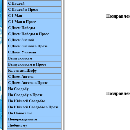
С Пасхой
С Пасхой в Прозе
С 1 Мая
Поздравле
С 1 Мая в Прозе
С Днем Победы
С Днем Победы в Прозе
С Днем Знаний
С Днем Знаний в Прозе
С Днем Учителя
Выпускникам
Выпускникам в Прозе
Коллегам, Шефу
С Днем Ангела
С Днем Ангела в Прозе
На Свадьбу
Поздравле
На Свадьбу в Прозе
На Юбилей Свадьбы
На Юбилей Свадьбы в Прозе
На Новоселье
Новорожденным
Любимому