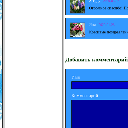
Sergey
2020-03-07
Огромное спасибо! По
Яна
2020-01-28
Красивые поздравлени
Добавить комментарий
Имя
Комментарий