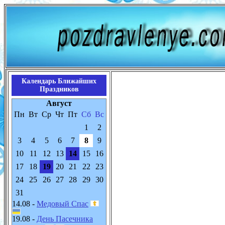
Календарь Ближайших
Праздников
Август
Пн
Вт
Ср
Чт
Пт
Сб
Вс
1
2
3
4
5
6
7
8
9
10
11
12
13
14
15
16
17
18
19
20
21
22
23
24
25
26
27
28
29
30
31
14.08 -
Медовый Спас
19.08 -
День Пасечника