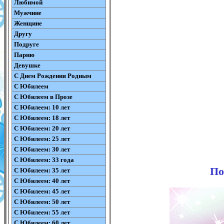
Любимой
Мужчине
Женщине
Другу
Подруге
Парню
Девушке
С Днем Рождения Родным
С Юбилеем
С Юбилеем в Прозе
С Юбилеем: 10 лет
С Юбилеем: 18 лет
С Юбилеем: 20 лет
С Юбилеем: 25 лет
С Юбилеем: 30 лет
С Юбилеем: 33 года
По
С Юбилеем: 35 лет
С Юбилеем: 40 лет
С Юбилеем: 45 лет
С Юбилеем: 50 лет
С Юбилеем: 55 лет
С Юбилеем: 60 лет