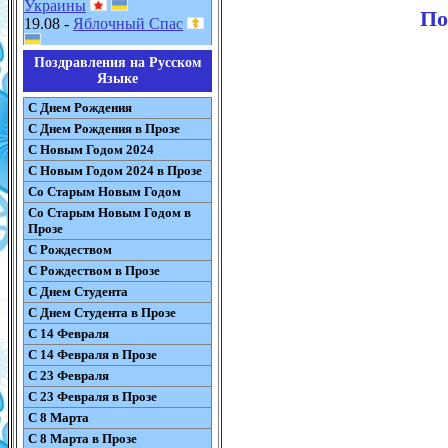
Украины
По
19.08 -
Яблочный Спас
Поздравления на Русском
Языке
С Днем Рождения
С Днем Рождения в Прозе
С Новым Годом 2024
С Новым Годом 2024 в Прозе
Со Старым Новым Годом
Со Старым Новым Годом в
Прозе
С Рождеством
С Рождеством в Прозе
С Днем Студента
С Днем Студента в Прозе
С 14 Февраля
С 14 Февраля в Прозе
С 23 Февраля
С 23 Февраля в Прозе
С 8 Марта
С 8 Марта в Прозе