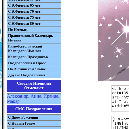
С Юбилеем: 65 лет
С Юбилеем: 70 лет
С Юбилеем: 75 лет
С Юбилеем: 80 лет
По Именам
Православный Календарь
Именин
Римо-Католический
Календарь Именин
Календарь Праздников
Поздравления в Прозе
На Английском Языке
Другие Поздравления
Сегодня Именины
Отмечают
Александр
,
Анна
,
Ираида
,
Макар
СМС Поздравления
С Днем Рождения
С Новым Годом