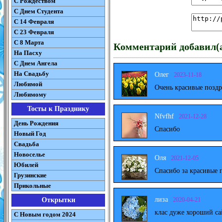
С Рождеством
C Днем Студента
С 14 Февраля
С 23 Февраля
С 8 Марта
Комментарий добавил(а
На Пасху
C Днем Ангела
На Свадьбу
Олег
2023-11-18
Любимой
Очень красивые поздр
Любимому
Тосты к Празднику
Nfvfhf
2021-12-28
День Рождения
Спасибо
Новый Год
Свадьба
Новоселье
Оля
2021-12-05
Юбилей
Спасибо за красивые 
Грузинские
Прикольные
лиза
2020-04-21
Открытки
клас дуже хороший са
С Новым годом 2024