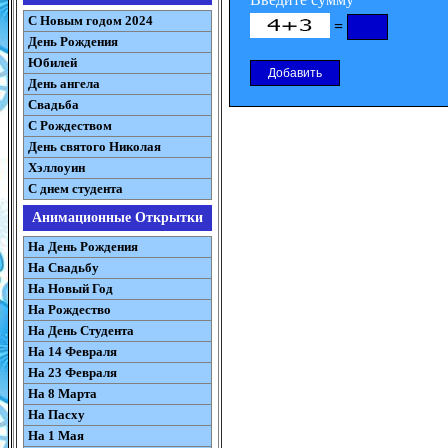
С Новым годом 2024
=
День Рождения
Юбилей
День ангела
Свадьба
С Рождеством
День святого Николая
Хэллоуин
С днем студента
Анимационные Открытки
На День Рождения
На Свадьбу
На Новый Год
На Рождество
На День Студента
На 14 Февраля
На 23 Февраля
На 8 Марта
На Пасху
На 1 Мая