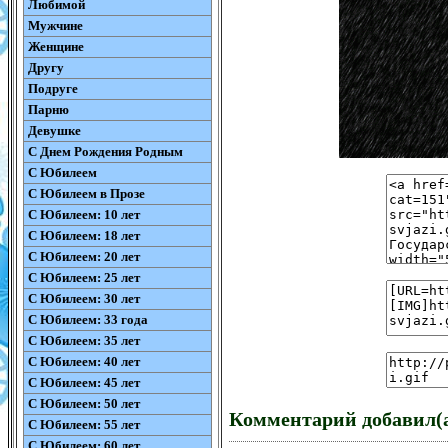
Любимой
Мужчине
Женщине
Другу
Подруге
Парню
Девушке
С Днем Рождения Родным
С Юбилеем
С Юбилеем в Прозе
С Юбилеем: 10 лет
С Юбилеем: 18 лет
С Юбилеем: 20 лет
С Юбилеем: 25 лет
С Юбилеем: 30 лет
С Юбилеем: 33 года
С Юбилеем: 35 лет
С Юбилеем: 40 лет
С Юбилеем: 45 лет
С Юбилеем: 50 лет
Комментарий добавил(а
С Юбилеем: 55 лет
С Юбилеем: 60 лет