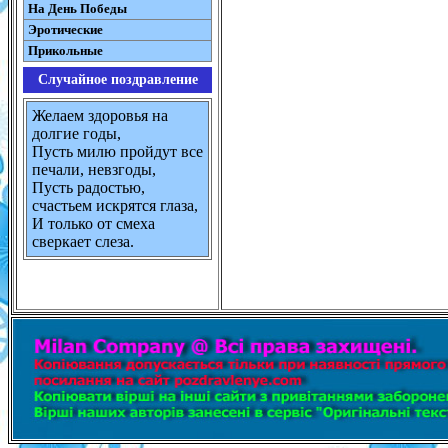
На День Победы
Эротические
Прикольные
Случайное поздравление
Желаем здоровья на
долгие годы,
Пусть милю пройдут все
печали, невзгоды,
Пусть радостью,
счастьем искрятся глаза,
И только от смеха
сверкает слеза.