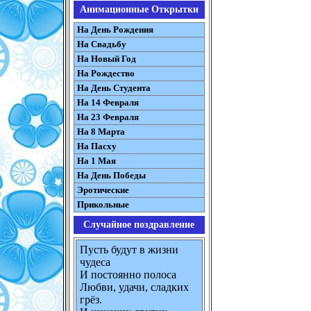
Анимационные Открытки
На День Рождения
На Свадьбу
На Новый Год
На Рождество
На День Студента
На 14 Февраля
На 23 Февраля
На 8 Марта
На Пасху
На 1 Мая
На День Победы
Эротические
Прикольные
Случайное поздравление
Пусть будут в жизни
чудеса
И постоянно полоса
Любви, удачи, сладких
грёз.