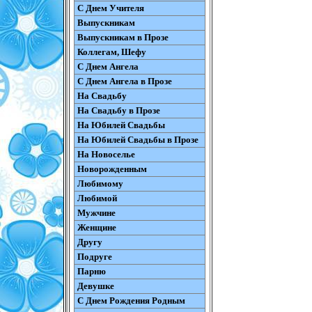
С Днем Учителя
Выпускникам
Выпускникам в Прозе
Коллегам, Шефу
С Днем Ангела
С Днем Ангела в Прозе
На Свадьбу
На Свадьбу в Прозе
На Юбилей Свадьбы
На Юбилей Свадьбы в Прозе
На Новоселье
Новорожденным
Любимому
Любимой
Мужчине
Женщине
Другу
Подруге
Парню
Девушке
С Днем Рождения Родным