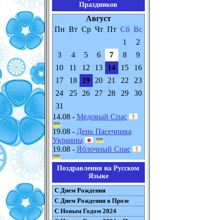
Праздников
Август
Пн
Вт
Ср
Чт
Пт
Сб
Вс
1
2
3
4
5
6
7
8
9
10
11
12
13
14
15
16
17
18
19
20
21
22
23
24
25
26
27
28
29
30
31
14.08 -
Медовый Спас
19.08 -
День Пасечника
Украины
19.08 -
Яблочный Спас
Поздравления на Русском
Языке
С Днем Рождения
С Днем Рождения в Прозе
С Новым Годом 2024