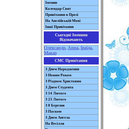
Іменин
Календар Свят
Привітання в Прозі
На Англійській Мові
Інші Привітання
Сьогодні Іменини
Відзначають
Олександр
,
Анна
,
Іраїда
,
Макар
СМС Привітання
З Днем Народження
З Новим Роком
З Різдвом Христовим
З Днем Студента
З 14 Лютого
З 23 Лютого
З 8 Березня
З Паскою
З Днем Ангела
На Весілля