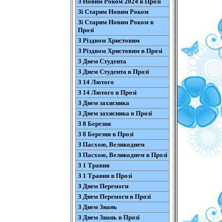
З Новим Роком 2024 в Прозі
Зі Старим Новим Роком
Зі Старим Новим Роком в
Прозі
З Різдвом Христовим
З Різдвом Христовим в Прозі
З Днем Студента
З Днем Студента в Прозі
З 14 Лютого
З 14 Лютого в Прозі
З Днем захисника
З Днем захисника в Прозі
З 8 Березня
З 8 Березня в Прозі
З Пасхою, Великоднем
З Пасхою, Великоднем в Прозі
З 1 Травня
З 1 Травня в Прозі
З Днем Перемоги
З Днем Перемоги в Прозі
З Днем Знань
З Днем Знань в Прозі