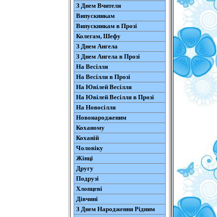
З Днем Вчителя
Випускникам
Випускникам в Прозі
Колегам, Шефу
З Днем Ангела
З Днем Ангела в Прозі
На Весілля
На Весілля в Прозі
На Ювілей Весілля
На Ювілей Весілля в Прозі
На Новосілля
Новонародженим
Коханому
Коханій
Чоловіку
Жінці
Другу
Подрузі
Хлопцеві
Дівчині
З Днем Народження Рідним