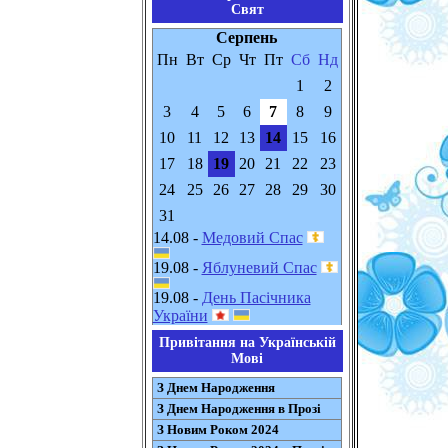
Свят
Серпень
Пн
Вт
Ср
Чт
Пт
Сб
Нд
1
2
3
4
5
6
7
8
9
10
11
12
13
14
15
16
17
18
19
20
21
22
23
24
25
26
27
28
29
30
31
14.08 -
Медовий Спас
19.08 -
Яблуневий Спас
19.08 -
День Пасічника
України
Привітання на Українській
Мові
З Днем Народження
З Днем Народження в Прозі
З Новим Роком 2024