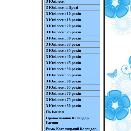
З Ювілеєм
З Ювілеєм в Прозі
З Ювілеєм: 10 років
З Ювілеєм: 18 років
З Ювілеєм: 20 років
З Ювілеєм: 25 років
З Ювілеєм: 30 років
З Ювілеєм: 33 роки
З Ювілеєм: 35 років
З Ювілеєм: 40 років
З Ювілеєм: 45 років
З Ювілеєм: 50 років
З Ювілеєм: 55 років
З Ювілеєм: 60 років
З Ювілеєм: 65 років
З Ювілеєм: 70 років
З Ювілеєм: 75 років
З Ювілеєм: 80 років
По Іменам
Православний Календар
Іменин
Римо-Католицький Календар