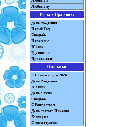
Любимой
Любимому
Тосты к Празднику
День Рождения
Новый Год
Свадьба
Новоселье
Юбилей
Грузинские
Прикольные
Открытки
С Новым годом 2024
День Рождения
Юбилей
День ангела
Свадьба
С Рождеством
День святого Николая
Хэллоуин
С днем студента