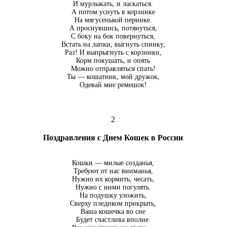
И мурлыкать, и ласкаться.
А потом уснуть в корзинке
На мягусенькой перинке.
А проснувшись, потянуться,
С боку на бок повернуться,
Встать на лапки, выгнуть спинку,
Раз! И выпрыгнуть с корзинки,
Корм покушать, и опять
Можно отправляться спать!
Ты — кошатник, мой дружок,
Одевай мне ремешок!
2
Поздравления с Днем Кошек в России
Кошки — милые созданья,
Требуют от нас вниманья,
Нужно их кормить, чесать,
Нужно с ними погулять.
На подушку уложить,
Сверху пледиком прикрыть,
Ваша кошечка во сне
Будет счастлива вполне.