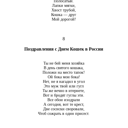
Полосатый.
Лапки мягки,
Хвост трубой,
Кошка — друг
Мой дорогой!
8
Поздравления с Днем Кошек в России
Ты не бей меня хозяйка
В день святого кошака,
Положи на место тапок!
Ой бока мои бока!
Нет, не я нагадил в угол
Это муж твой или гугл
Ты же вечно в итернете,
Вот и бродят гуглы эти.
Все обои изодрали
А сегодня, вот те крест,
Две сосиски своровали,
Чтоб сожрать в один присест.