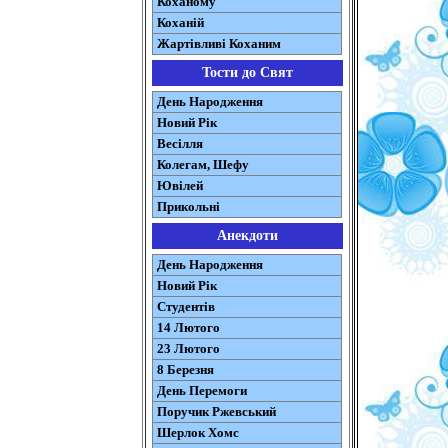
Коханому
Коханій
Жартівливі Коханим
Тости до Свят
День Народження
Новий Рік
Весілля
Колегам, Шефу
Ювілей
Прикольні
Анекдоти
День Народження
Новий Рік
Студентів
14 Лютого
23 Лютого
8 Березня
День Перемоги
Поручик Ржевський
Шерлок Хомс