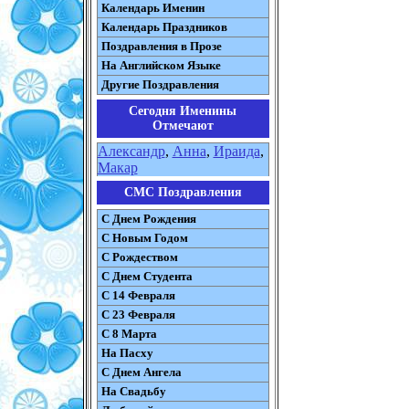
Календарь Именин
Календарь Праздников
Поздравления в Прозе
На Английском Языке
Другие Поздравления
Сегодня Именины
Отмечают
Александр
,
Анна
,
Ираида
,
Макар
СМС Поздравления
С Днем Рождения
С Новым Годом
С Рождеством
C Днем Студента
С 14 Февраля
С 23 Февраля
С 8 Марта
На Пасху
C Днем Ангела
На Свадьбу