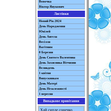
Вовочка
Віктор Янукович
Листівки
Новий Рік 2024
День Народження
Ювілей
День Ангела
Весілля
Вагітним
8 Березня
День Святого Валентина
День Захисника Вітчизни
Великдень
1 квітня
Випускникам
День Матері
День Незалежності
1 вересня
Випадкове привітання
Хай сипле сонечко