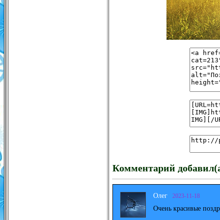
Комментарий добавил(а
Олег
2023-11-18
Очень красивые поздр