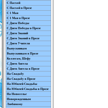
С Пасхой
С Пасхой в Прозе
С 1 Мая
С 1 Мая в Прозе
С Днем Победы
С Днем Победы в Прозе
С Днем Знаний
С Днем Знаний в Прозе
С Днем Учителя
Выпускникам
Выпускникам в Прозе
Коллегам, Шефу
С Днем Ангела
С Днем Ангела в Прозе
На Свадьбу
На Свадьбу в Прозе
На Юбилей Свадьбы
На Юбилей Свадьбы в Прозе
На Новоселье
Новорожденным
Любимому