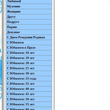
Любимой
Мужчине
Женщине
Другу
Подруге
Парню
Девушке
С Днем Рождения Родным
С Юбилеем
С Юбилеем в Прозе
С Юбилеем: 10 лет
С Юбилеем: 18 лет
С Юбилеем: 20 лет
С Юбилеем: 25 лет
С Юбилеем: 30 лет
С Юбилеем: 33 года
С Юбилеем: 35 лет
С Юбилеем: 40 лет
С Юбилеем: 45 лет
С Юбилеем: 50 лет
С Юбилеем: 55 лет
С Юбилеем: 60 лет