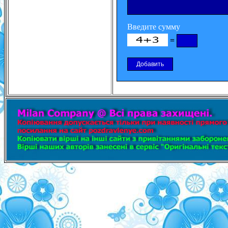
Введите сумму
=