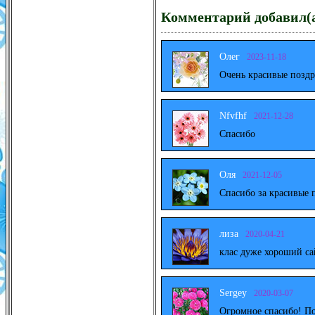
Комментарий добавил(а
Олег
2023-11-18
Очень красивые поздр
Nfvfhf
2021-12-28
Спасибо
Оля
2021-12-05
Спасибо за красивые 
лиза
2020-04-21
клас дуже хороший са
Sergey
2020-03-07
Огромное спасибо! По