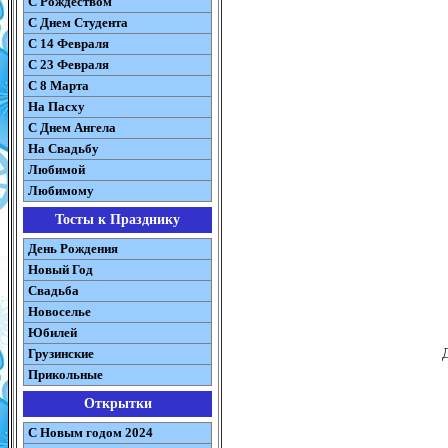
С Рождеством
C Днем Студента
С 14 Февраля
С 23 Февраля
С 8 Марта
На Пасху
C Днем Ангела
На Свадьбу
Любимой
Любимому
Тосты к Празднику
День Рождения
Новый Год
Свадьба
Новоселье
Юбилей
Грузинские
Прикольные
Открытки
С Новым годом 2024