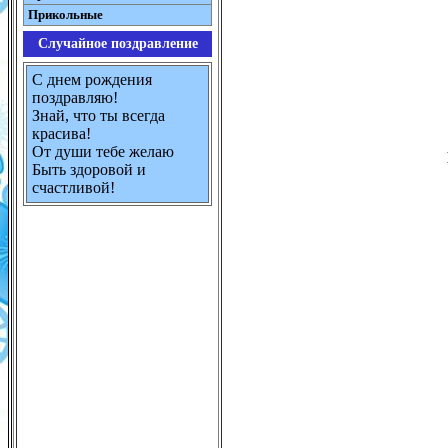
Прикольные
Случайное поздравление
С днем рождения
поздравляю!
Знай, что ты всегда
красива!
От души тебе желаю
Быть здоровой и
счастливой!