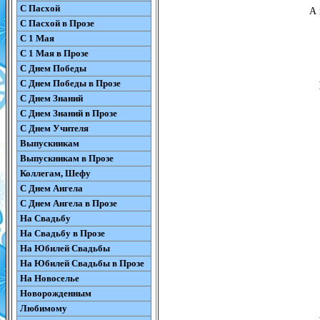
С Пасхой
А 
С Пасхой в Прозе
С 1 Мая
С 1 Мая в Прозе
С Днем Победы
С Днем Победы в Прозе
С Днем Знаний
С Днем Знаний в Прозе
С Днем Учителя
Выпускникам
Выпускникам в Прозе
Коллегам, Шефу
С Днем Ангела
С Днем Ангела в Прозе
На Свадьбу
На Свадьбу в Прозе
На Юбилей Свадьбы
На Юбилей Свадьбы в Прозе
На Новоселье
Новорожденным
Любимому