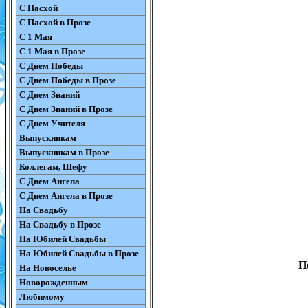
С Пасхой
С Пасхой в Прозе
С 1 Мая
С 1 Мая в Прозе
С Днем Победы
С Днем Победы в Прозе
С Днем Знаний
С Днем Знаний в Прозе
С Днем Учителя
Выпускникам
Выпускникам в Прозе
Коллегам, Шефу
С Днем Ангела
С Днем Ангела в Прозе
На Свадьбу
На Свадьбу в Прозе
На Юбилей Свадьбы
На Юбилей Свадьбы в Прозе
П
На Новоселье
Новорожденным
Любимому