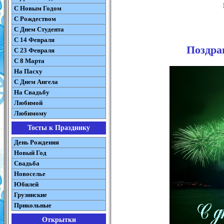
С Новым Годом
С Рождеством
C Днем Студента
С 14 Февраля
Поздра
С 23 Февраля
С 8 Марта
На Пасху
C Днем Ангела
На Свадьбу
Любимой
Любимому
Тосты к Празднику
День Рождения
Новый Год
Свадьба
Новоселье
Юбилей
Грузинские
Прикольные
Открытки