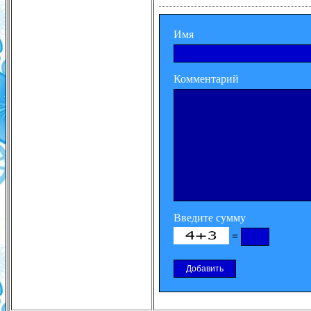
Имя
Комментарий
Введите сумму
=