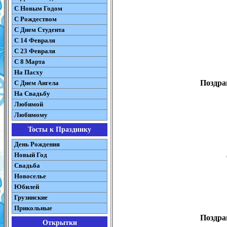
С Новым Годом
С Рождеством
C Днем Студента
С 14 Февраля
С 23 Февраля
С 8 Марта
На Пасху
Поздра
C Днем Ангела
На Свадьбу
Любимой
Любимому
Тосты к Празднику
День Рождения
Новый Год
Свадьба
Новоселье
Юбилей
Грузинские
Прикольные
Поздра
Открытки