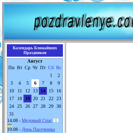
Календарь Ближайших
Праздников
Август
Пн
Вт
Ср
Чт
Пт
Сб
Вс
1
2
3
4
5
6
7
8
9
10
11
12
13
14
15
16
17
18
19
20
21
22
23
24
25
26
27
28
29
30
31
14.08 -
Медовый Спас
19.08 -
День Пасечника