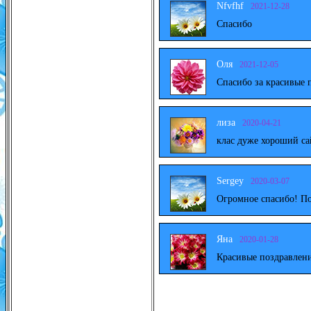
Nfvfhf
2021-12-28
Спасибо
Оля
2021-12-05
Спасибо за красивые 
лиза
2020-04-21
клас дуже хороший са
Sergey
2020-03-07
Огромное спасибо! По
Яна
2020-01-28
Красивые поздравлени