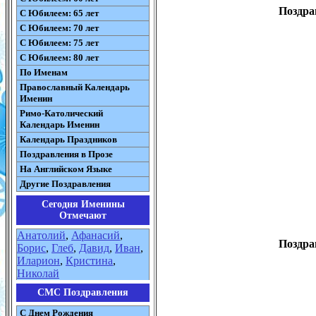
Поздра
С Юбилеем: 65 лет
С Юбилеем: 70 лет
С Юбилеем: 75 лет
С Юбилеем: 80 лет
По Именам
Православный Календарь
Именин
Римо-Католический
Календарь Именин
Календарь Праздников
Поздравления в Прозе
На Английском Языке
Другие Поздравления
Сегодня Именины
Отмечают
Анатолий
,
Афанасий
,
Поздра
Борис
,
Глеб
,
Давид
,
Иван
,
Иларион
,
Кристина
,
Николай
СМС Поздравления
С Днем Рождения