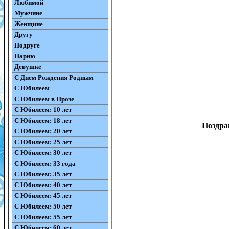
Любимой
Мужчине
Женщине
Другу
Подруге
Парню
Девушке
С Днем Рождения Родным
С Юбилеем
С Юбилеем в Прозе
С Юбилеем: 10 лет
С Юбилеем: 18 лет
Поздра
С Юбилеем: 20 лет
С Юбилеем: 25 лет
С Юбилеем: 30 лет
С Юбилеем: 33 года
С Юбилеем: 35 лет
С Юбилеем: 40 лет
С Юбилеем: 45 лет
С Юбилеем: 50 лет
С Юбилеем: 55 лет
С Юбилеем: 60 лет