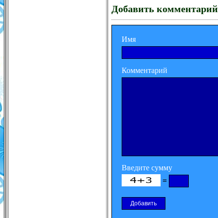
Добавить комментарий
Имя
Комментарий
Введите сумму
=