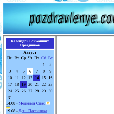
Календарь Ближайших
Праздников
Август
Пн
Вт
Ср
Чт
Пт
Сб
Вс
1
2
3
4
5
6
7
8
9
10
11
12
13
14
15
16
17
18
19
20
21
22
23
24
25
26
27
28
29
30
31
14.08 -
Медовый Спас
19.08 -
День Пасечника