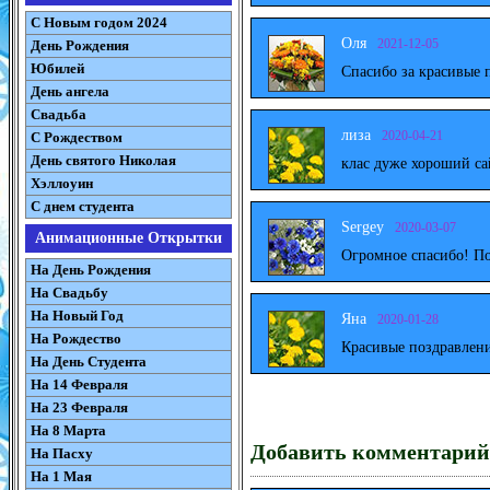
С Новым годом 2024
Оля
2021-12-05
День Рождения
Юбилей
Спасибо за красивые 
День ангела
Свадьба
лиза
2020-04-21
С Рождеством
День святого Николая
клас дуже хороший са
Хэллоуин
С днем студента
Sergey
2020-03-07
Анимационные Открытки
Огромное спасибо! По
На День Рождения
На Свадьбу
На Новый Год
Яна
2020-01-28
На Рождество
Красивые поздравлени
На День Студента
На 14 Февраля
На 23 Февраля
На 8 Марта
Добавить комментарий
На Пасху
На 1 Мая