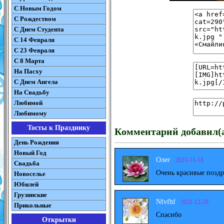
С Новым Годом
С Рождеством
C Днем Студента
С 14 Февраля
С 23 Февраля
С 8 Марта
На Пасху
C Днем Ангела
На Свадьбу
Любимой
Любимому
Тосты к Празднику
Комментарий добавил(а
День Рождения
Новый Год
Олег
2023-11-18
Свадьба
Очень красивые поздр
Новоселье
Юбилей
Грузинские
Nfvfhf
2021-12-28
Прикольные
Спасибо
Открытки