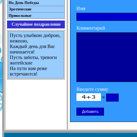
На День Победы
Имя
Эротические
Прикольные
Случайное поздравление
Комментарий
Пусть улыбкою доброю,
нежною,
Каждый день для Вас
начинается!
Пусть заботы, тревоги
житейские
На пути вам реже
встречаются!
Введите сумму
=