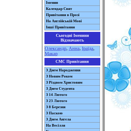
Іменин
Календар Свят
Привітання в Прозі
На Англійській Мові
Інші Привітання
Сьогодні Іменини
Відзначають
Олександр
,
Анна
,
Іраїда
,
Макар
СМС Привітання
З Днем Народження
З Новим Роком
З Різдвом Христовим
З Днем Студента
З 14 Лютого
З 23 Лютого
З 8 Березня
З Паскою
З Днем Ангела
На Весілля