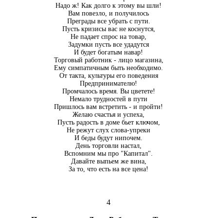
Надо ж! Как долго к этому вы шли!
Вам повезло, и получилось
Преграды все убрать с пути.
Пусть кризисы вас не коснутся,
Не падает спрос на товар,
Задумки пусть все удадутся
И будет богатым навар!
Торговый работник - лицо магазина,
Ему симпатичным быть необходимо.
От такта, культуры его поведения
Предпринимателю!
Промчалось время. Вы цветете!
Немало трудностей в пути
Пришлось вам встретить - и пройти!
Желаю счастья и успеха,
Пусть радость в доме бьет ключом,
Не режут слух слова-упреки
И беды будут нипочем.
День торговли настал,
Вспомним мы про "Капитал".
Давайте выпьем же вина,
За то, что есть на все цена!
4