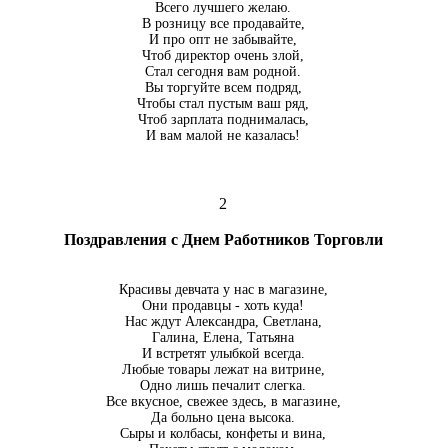
Всего лучшего желаю.
В розницу все продавайте,
И про опт не забывайте,
Чтоб директор очень злой,
Стал сегодня вам родной.
Вы торгуйте всем подряд,
Чтобы стал пустым ваш ряд,
Чтоб зарплата поднималась,
И вам малой не казалась!
2
Поздравления с Днем Работников Торговли
Красивы девчата у нас в магазине,
Они продавцы - хоть куда!
Нас ждут Александра, Светлана,
Галина, Елена, Татьяна
И встретят улыбкой всегда.
Любые товары лежат на витрине,
Одно лишь печалит слегка.
Все вкусное, свежее здесь, в магазине,
Да больно цена высока.
Сыры и колбасы, конфеты и вина,