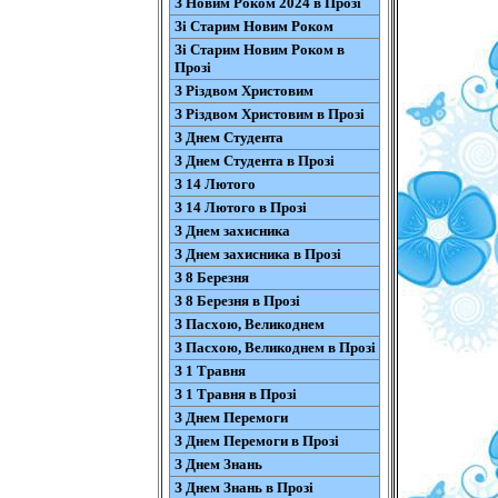
З Новим Роком 2024 в Прозі
Зі Старим Новим Роком
Зі Старим Новим Роком в
Прозі
З Різдвом Христовим
З Різдвом Христовим в Прозі
З Днем Студента
З Днем Студента в Прозі
З 14 Лютого
З 14 Лютого в Прозі
З Днем захисника
З Днем захисника в Прозі
З 8 Березня
З 8 Березня в Прозі
З Пасхою, Великоднем
З Пасхою, Великоднем в Прозі
З 1 Травня
З 1 Травня в Прозі
З Днем Перемоги
З Днем Перемоги в Прозі
З Днем Знань
З Днем Знань в Прозі