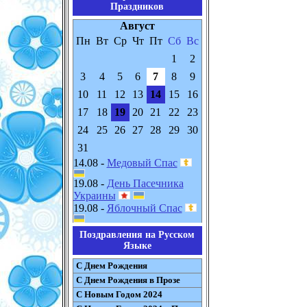
Праздников
Август
Пн
Вт
Ср
Чт
Пт
Сб
Вс
1
2
3
4
5
6
7
8
9
10
11
12
13
14
15
16
17
18
19
20
21
22
23
24
25
26
27
28
29
30
31
14.08 -
Медовый Спас
19.08 -
День Пасечника
Украины
19.08 -
Яблочный Спас
Поздравления на Русском
Языке
С Днем Рождения
С Днем Рождения в Прозе
С Новым Годом 2024