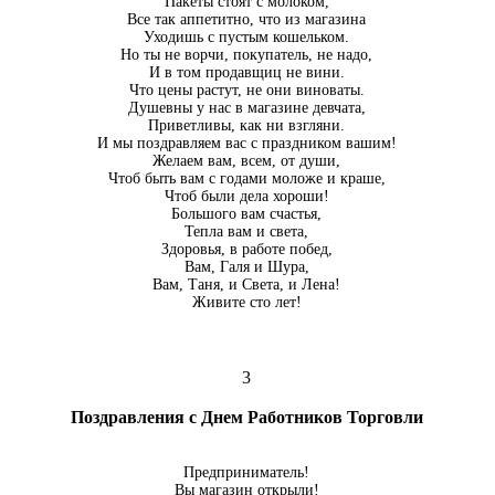
Пакеты стоят с молоком,
Все так аппетитно, что из магазина
Уходишь с пустым кошельком.
Но ты не ворчи, покупатель, не надо,
И в том продавщиц не вини.
Что цены растут, не они виноваты.
Душевны у нас в магазине девчата,
Приветливы, как ни взгляни.
И мы поздравляем вас с праздником вашим!
Желаем вам, всем, от души,
Чтоб быть вам с годами моложе и краше,
Чтоб были дела хороши!
Большого вам счастья,
Тепла вам и света,
Здоровья, в работе побед,
Вам, Галя и Шура,
Вам, Таня, и Света, и Лена!
Живите сто лет!
3
Поздравления с Днем Работников Торговли
Предприниматель!
Вы магазин открыли!