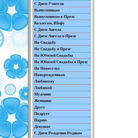
С Днем Учителя
Выпускникам
Выпускникам в Прозе
Коллегам, Шефу
С Днем Ангела
С Днем Ангела в Прозе
На Свадьбу
На Свадьбу в Прозе
На Юбилей Свадьбы
На Юбилей Свадьбы в Прозе
На Новоселье
Новорожденным
Любимому
Любимой
Мужчине
Женщине
Другу
Подруге
Парню
Девушке
С Днем Рождения Родным