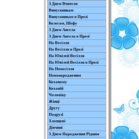
З Днем Вчителя
Випускникам
Випускникам в Прозі
Колегам, Шефу
З Днем Ангела
З Днем Ангела в Прозі
На Весілля
На Весілля в Прозі
На Ювілей Весілля
На Ювілей Весілля в Прозі
На Новосілля
Новонародженим
Коханому
Коханій
Чоловіку
Жінці
Другу
Подрузі
Хлопцеві
Дівчині
З Днем Народження Рідним