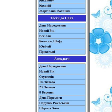
Коханому
Коханій
Жартівливі Коханим
Тости до Свят
День Народження
Новий Рік
Весілля
Колегам, Шефу
Ювілей
Прикольні
Анекдоти
День Народження
Новий Рік
Студентів
14 Лютого
23 Лютого
8 Березня
День Перемоги
Поручик Ржевський
Шерлок Хомс