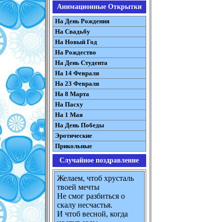
Анимационные Открытки
На День Рождения
На Свадьбу
На Новый Год
На Рождество
На День Студента
На 14 Февраля
На 23 Февраля
На 8 Марта
На Пасху
На 1 Мая
На День Победы
Эротические
Прикольные
Случайное поздравление
Желаем, чтоб хрусталь
твоей мечты
Не смог разбиться о
скалу несчастья.
И чтоб весной, когда