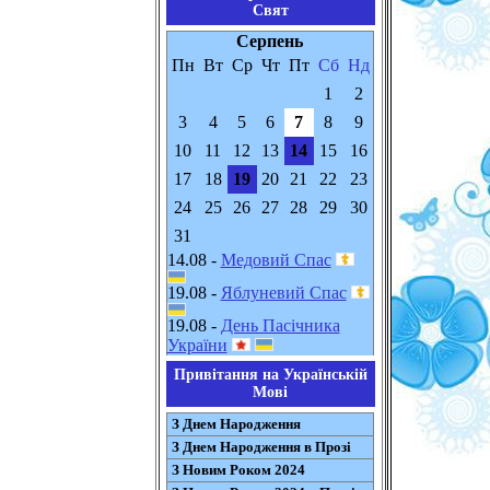
Свят
Серпень
Пн
Вт
Ср
Чт
Пт
Сб
Нд
1
2
3
4
5
6
7
8
9
10
11
12
13
14
15
16
17
18
19
20
21
22
23
24
25
26
27
28
29
30
31
14.08 -
Медовий Спас
19.08 -
Яблуневий Спас
19.08 -
День Пасічника
України
Привітання на Українській
Мові
З Днем Народження
З Днем Народження в Прозі
З Новим Роком 2024