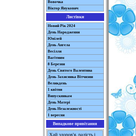
Вовочка
Віктор Янукович
Листівки
Новий Рік 2024
День Народження
Ювілей
День Ангела
Весілля
Вагітним
8 Березня
День Святого Валентина
День Захисника Вітчизни
Великдень
1 квітня
Випускникам
День Матері
День Незалежності
1 вересня
Випадкове привітання
Хай здоров'я, радість і