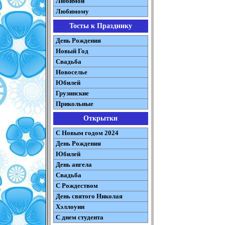
Любимой
Любимому
Тосты к Празднику
День Рождения
Новый Год
Свадьба
Новоселье
Юбилей
Грузинские
Прикольные
Открытки
С Новым годом 2024
День Рождения
Юбилей
День ангела
Свадьба
С Рождеством
День святого Николая
Хэллоуин
С днем студента