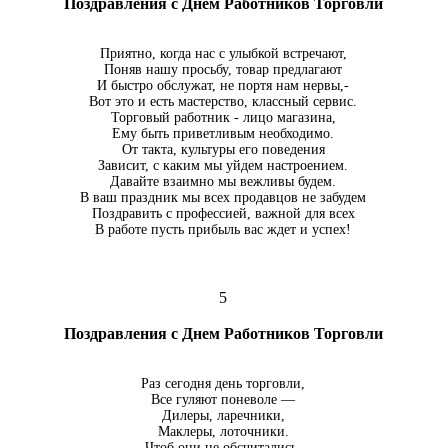
Поздравления с Днем Работников Торговли
Приятно, когда нас с улыбкой встречают,
Поняв нашу просьбу, товар предлагают
И быстро обслужат, не портя нам нервы,-
Вот это и есть мастерство, классный сервис.
Торговый работник - лицо магазина,
Ему быть приветливым необходимо.
От такта, культуры его поведения
Зависит, с каким мы уйдем настроением.
Давайте взаимно мы вежливы будем.
В ваш праздник мы всех продавцов не забудем
Поздравить с профессией, важной для всех
В работе пусть прибыль вас ждет и успех!
5
Поздравления с Днем Работников Торговли
Раз сегодня день торговли,
Все гуляют поневоле —
Дилеры, ларечники,
Маклеры, лоточники.
Чтоб они не обсчитались.