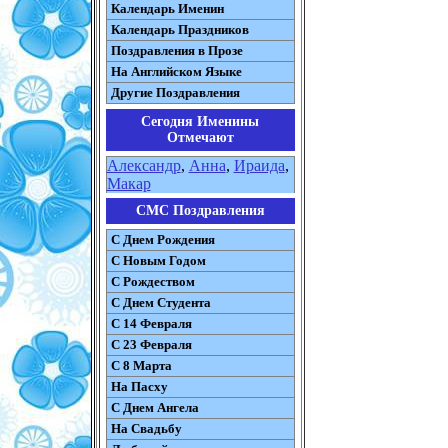
Календарь Именин
Календарь Праздников
Поздравления в Прозе
На Английском Языке
Другие Поздравления
Сегодня Именины
Отмечают
Александр
,
Анна
,
Ираида
,
Макар
СМС Поздравления
С Днем Рождения
С Новым Годом
С Рождеством
C Днем Студента
С 14 Февраля
С 23 Февраля
С 8 Марта
На Пасху
C Днем Ангела
На Свадьбу