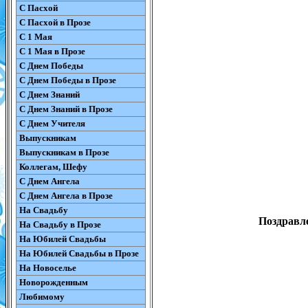
С Пасхой
С Пасхой в Прозе
С 1 Мая
С 1 Мая в Прозе
С Днем Победы
С Днем Победы в Прозе
С Днем Знаний
С Днем Знаний в Прозе
С Днем Учителя
Выпускникам
Выпускникам в Прозе
Коллегам, Шефу
С Днем Ангела
С Днем Ангела в Прозе
На Свадьбу
Поздравл
На Свадьбу в Прозе
На Юбилей Свадьбы
На Юбилей Свадьбы в Прозе
На Новоселье
Новорожденным
Любимому