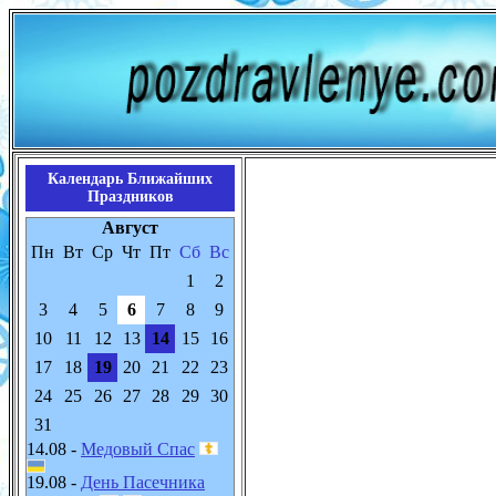
Календарь Ближайших
Праздников
Август
Пн
Вт
Ср
Чт
Пт
Сб
Вс
1
2
3
4
5
6
7
8
9
10
11
12
13
14
15
16
17
18
19
20
21
22
23
24
25
26
27
28
29
30
31
14.08 -
Медовый Спас
19.08 -
День Пасечника