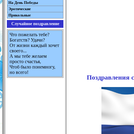
На День Победы
Эротические
Прикольные
Случайное поздравление
Что пожелать тебе?
Богатств? Удачи?
От жизни каждый хочет
своего...
А мы тебе желаем
просто счастья,
Чтоб было понемногу,
но всего!
Поздравления 