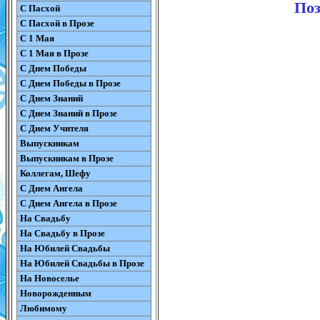
Поз
С Пасхой
С Пасхой в Прозе
С 1 Мая
С 1 Мая в Прозе
С Днем Победы
С Днем Победы в Прозе
С Днем Знаний
С Днем Знаний в Прозе
С Днем Учителя
Выпускникам
Выпускникам в Прозе
Коллегам, Шефу
С Днем Ангела
С Днем Ангела в Прозе
На Свадьбу
На Свадьбу в Прозе
На Юбилей Свадьбы
На Юбилей Свадьбы в Прозе
На Новоселье
Новорожденным
Любимому