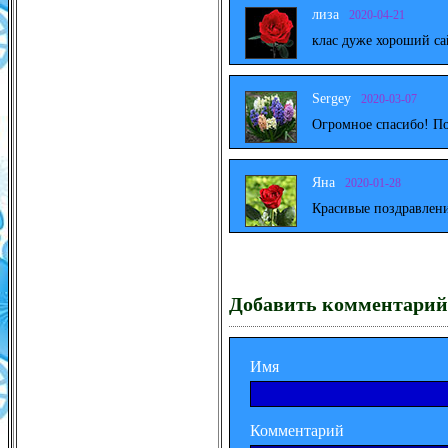
лиза
2020-04-21
клас дуже хороший са
Sergey
2020-03-07
Огромное спасибо! По
Яна
2020-01-28
Красивые поздравлени
Добавить комментарий
Имя
Комментарий