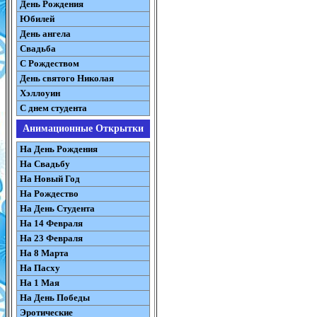
День Рождения
Юбилей
День ангела
Свадьба
С Рождеством
День святого Николая
Хэллоуин
С днем студента
Анимационные Открытки
На День Рождения
На Свадьбу
На Новый Год
На Рождество
На День Студента
На 14 Февраля
На 23 Февраля
На 8 Марта
На Пасху
На 1 Мая
На День Победы
Эротические