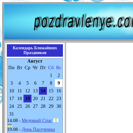
Календарь Ближайших
Праздников
Август
Пн
Вт
Ср
Чт
Пт
Сб
Вс
1
2
3
4
5
6
7
8
9
10
11
12
13
14
15
16
17
18
19
20
21
22
23
24
25
26
27
28
29
30
31
14.08 -
Медовый Спас
19.08 -
День Пасечника