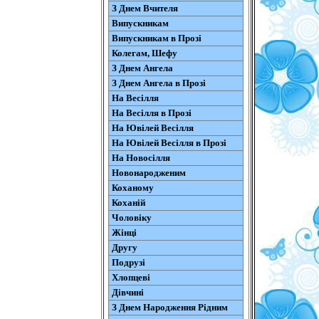
З Днем Вчителя
Випускникам
Випускникам в Прозі
Колегам, Шефу
З Днем Ангела
З Днем Ангела в Прозі
На Весілля
На Весілля в Прозі
На Ювілей Весілля
На Ювілей Весілля в Прозі
На Новосілля
Новонародженим
Коханому
Коханій
Чоловіку
Жінці
Другу
Подрузі
Хлопцеві
Дівчині
З Днем Народження Рідним