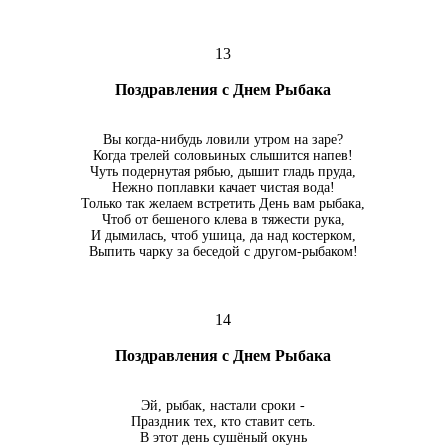
13
Поздравления с Днем Рыбака
Вы когда-нибудь ловили утром на заре?
Когда трелей соловьиных слышится напев!
Чуть подернутая рябью, дышит гладь пруда,
Нежно поплавки качает чистая вода!
Только так желаем встретить День вам рыбака,
Чтоб от бешеного клева в тяжести рука,
И дымилась, чтоб ушица, да над костерком,
Выпить чарку за беседой с другом-рыбаком!
14
Поздравления с Днем Рыбака
Эй, рыбак, настали сроки -
Праздник тех, кто ставит сеть.
В этот день сушёный окунь