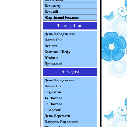
Коханому
Коханій
Жартівливі Коханим
Тости до Свят
День Народження
Новий Рік
Весілля
Колегам, Шефу
Ювілей
Прикольні
Анекдоти
День Народження
Новий Рік
Студентів
14 Лютого
23 Лютого
8 Березня
День Перемоги
Поручик Ржевський