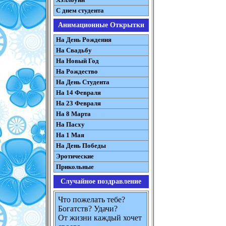
С днем студента
Анимационные Открытки
На День Рождения
На Свадьбу
На Новый Год
На Рождество
На День Студента
На 14 Февраля
На 23 Февраля
На 8 Марта
На Пасху
На 1 Мая
На День Победы
Эротические
Прикольные
Случайное поздравление
Что пожелать тебе?
Богатств? Удачи?
От жизни каждый хочет