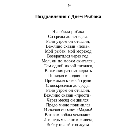
19
Поздравления с Днем Рыбака
Я любила рыбака
Со среды до четверга.
Рано утром он отчалил,
Вежливо сказав «пока».
Мой рыбак, мой мореход
Возвратился через год.
Мол, он по морям скитался.,
Там одной икрой питался,
В океанах раз пятнадцать
Попадал в водоворот.
Прижимал к своей груди
С воскресенья до среды.
Рано утром он отчалил,
Вежливо сказав «прости».
Через месяц он явился,
Предо мною повинился
И сказал он мне: «Мадам!
Вот вам воблы чемодан».
И теперь мы с ним живем,
Воблу целый год жуем.