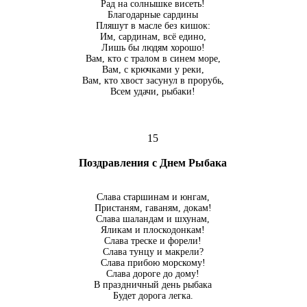
Рад на солнышке висеть!
Благодарные сардины
Пляшут в масле без кишок:
Им, сардинам, всё едино,
Лишь бы людям хорошо!
Вам, кто с тралом в синем море,
Вам, с крючками у реки,
Вам, кто хвост засунул в прорубь,
Всем удачи, рыбаки!
15
Поздравления с Днем Рыбака
Слава старшинам и юнгам,
Пристаням, гаваням, докам!
Слава шаландам и шхунам,
Яликам и плоскодонкам!
Слава треске и форели!
Слава тунцу и макрели?
Слава прибою морскому!
Слава дороге до дому!
В праздничный день рыбака
Будет дорога легка.