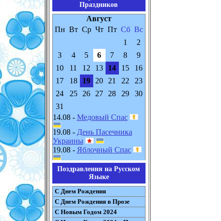
Праздников
Август
Пн
Вт
Ср
Чт
Пт
Сб
Вс
1
2
3
4
5
6
7
8
9
10
11
12
13
14
15
16
17
18
19
20
21
22
23
24
25
26
27
28
29
30
31
14.08 -
Медовый Спас
19.08 -
День Пасечника
Украины
19.08 -
Яблочный Спас
Поздравления на Русском
Языке
С Днем Рождения
С Днем Рождения в Прозе
С Новым Годом 2024