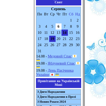
Свят
Серпень
Пн
Вт
Ср
Чт
Пт
Сб
Нд
1
2
3
4
5
6
7
8
9
10
11
12
13
14
15
16
17
18
19
20
21
22
23
24
25
26
27
28
29
30
31
14.08 -
Медовий Спас
19.08 -
Яблуневий Спас
19.08 -
День Пасічника
України
Привітання на Українській
Мові
З Днем Народження
З Днем Народження в Прозі
З Новим Роком 2024