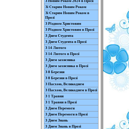
З Новим Роком 2024 в Прозі
Зі Старим Новим Роком
Зі Старим Новим Роком в
Прозі
З Різдвом Христовим
З Різдвом Христовим в Прозі
З Днем Студента
З Днем Студента в Прозі
З 14 Лютого
З 14 Лютого в Прозі
З Днем захисника
З Днем захисника в Прозі
З 8 Березня
З 8 Березня в Прозі
З Пасхою, Великоднем
З Пасхою, Великоднем в Прозі
З 1 Травня
З 1 Травня в Прозі
З Днем Перемоги
З Днем Перемоги в Прозі
З Днем Знань
З Днем Знань в Прозі