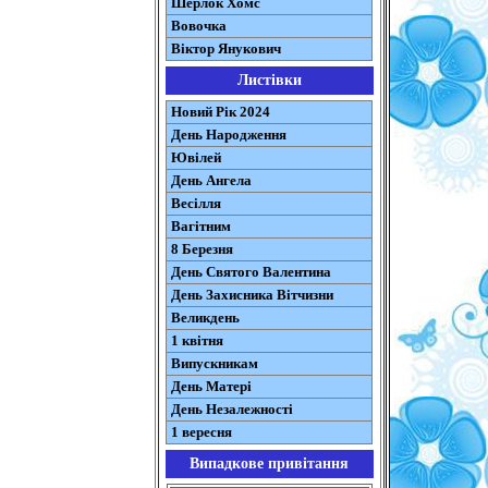
Шерлок Хомс
Вовочка
Віктор Янукович
Листівки
Новий Рік 2024
День Народження
Ювілей
День Ангела
Весілля
Вагітним
8 Березня
День Святого Валентина
День Захисника Вітчизни
Великдень
1 квітня
Випускникам
День Матері
День Незалежності
1 вересня
Випадкове привітання