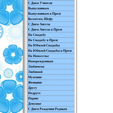
С Днем Учителя
Выпускникам
Выпускникам в Прозе
Коллегам, Шефу
С Днем Ангела
С Днем Ангела в Прозе
На Свадьбу
На Свадьбу в Прозе
На Юбилей Свадьбы
На Юбилей Свадьбы в Прозе
На Новоселье
Новорожденным
Любимому
Любимой
Мужчине
Женщине
Другу
Подруге
Парню
Девушке
С Днем Рождения Родным