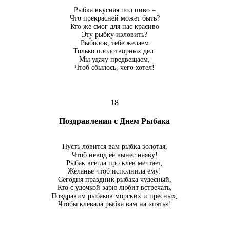
Рыбка вкусная под пиво –
Что прекрасней может быть?
Кто же смог для нас красиво
Эту рыбку изловить?
Рыболов, тебе желаем
Только плодотворных дел.
Мы удачу предвещаем,
Чтоб сбылось, чего хотел!
18
Поздравления с Днем Рыбака
Пусть ловится вам рыбка золотая,
Чтоб невод её вынес наяву!
Рыбак всегда про клёв мечтает,
Желанье чтоб исполнила ему!
Сегодня праздник рыбака чудесный,
Кто с удочкой зарю любит встречать,
Поздравим рыбаков морских и пресных,
Чтобы клевала рыбка вам на «пять»!