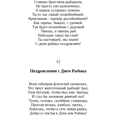
Ставшее братством рыбацким,
Не просто уже развлечение,
А нервов уставших лечение.
Ты из нас самый спокойнейший,
Крикливым - пример достойнейший!
Как сядешь, бывало, с удочкой,
Так будто волшебник с дудочкой
Тянешь, и тянешь рыб
Побольше таких бы глыб!
Ты настоящий, мы знаем!
С днем рыбака поздравляем!
12
Поздравления с Днем Рыбака
Всем сейнерам флотилий океанских,
Что тянут многотонный рыбный трал,
Улов богатый, чтобы был вам, братцы,
И стал бы ласковым девятый вал!
Тунец, селедка, скумбрия, ставридка,
Простая килька, камбала, треска, -
Ловилась, чтобы в сеть любая рыбка,
Добра и счастья в День вам Рыбака!