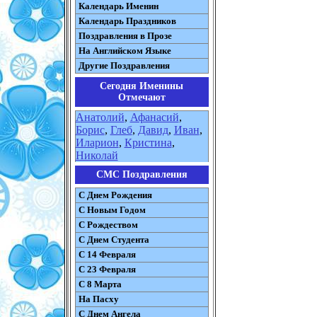
Календарь Именин
Календарь Праздников
Поздравления в Прозе
На Английском Языке
Другие Поздравления
Сегодня Именины
Отмечают
Анатолий
,
Афанасий
,
Борис
,
Глеб
,
Давид
,
Иван
,
Иларион
,
Кристина
,
Николай
СМС Поздравления
С Днем Рождения
С Новым Годом
С Рождеством
C Днем Студента
С 14 Февраля
С 23 Февраля
С 8 Марта
На Пасху
C Днем Ангела