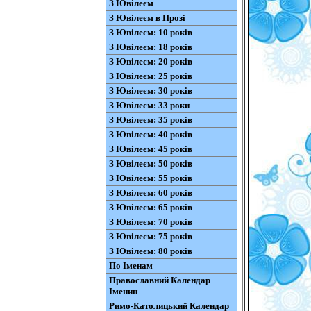
З Ювілеєм
З Ювілеєм в Прозі
З Ювілеєм: 10 років
З Ювілеєм: 18 років
З Ювілеєм: 20 років
З Ювілеєм: 25 років
З Ювілеєм: 30 років
З Ювілеєм: 33 роки
З Ювілеєм: 35 років
З Ювілеєм: 40 років
З Ювілеєм: 45 років
З Ювілеєм: 50 років
З Ювілеєм: 55 років
З Ювілеєм: 60 років
З Ювілеєм: 65 років
З Ювілеєм: 70 років
З Ювілеєм: 75 років
З Ювілеєм: 80 років
По Іменам
Православний Календар
Іменин
Римо-Католицький Календар