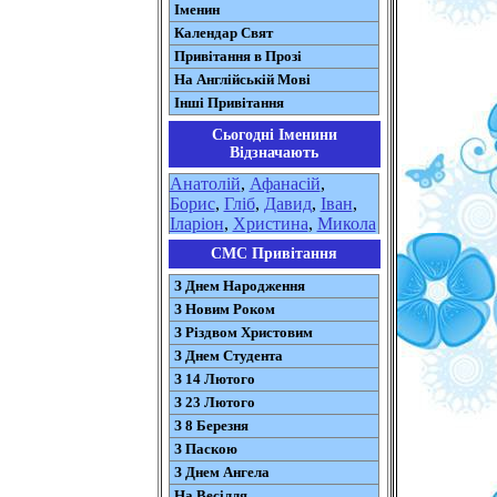
Іменин
Календар Свят
Привітання в Прозі
На Англійській Мові
Інші Привітання
Сьогодні Іменини
Відзначають
Анатолій
,
Афанасій
,
Борис
,
Гліб
,
Давид
,
Іван
,
Іларіон
,
Христина
,
Микола
СМС Привітання
З Днем Народження
З Новим Роком
З Різдвом Христовим
З Днем Студента
З 14 Лютого
З 23 Лютого
З 8 Березня
З Паскою
З Днем Ангела
На Весілля