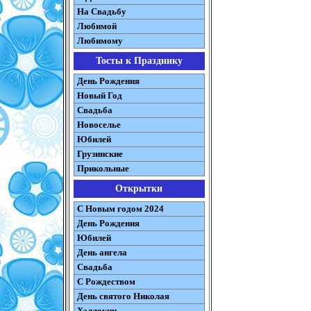
На Свадьбу
Любимой
Любимому
Тосты к Празднику
День Рождения
Новый Год
Свадьба
Новоселье
Юбилей
Грузинские
Прикольные
Открытки
С Новым годом 2024
День Рождения
Юбилей
День ангела
Свадьба
С Рождеством
День святого Николая
Хэллоуин