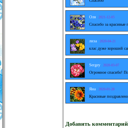
Спасибо
Оля
2021-12-05
Спасибо за красивые 
лиза
2020-04-21
клас дуже хороший са
Sergey
2020-03-07
Огромное спасибо! По
Яна
2020-01-28
Красивые поздравлени
Добавить комментарий