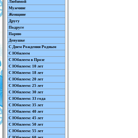
Любимой
Мужчине
Женщине
Другу
Подруге
Парню
Девушке
С Днем Рождения Родным
С Юбилеем
С Юбилеем в Прозе
С Юбилеем: 10 лет
С Юбилеем: 18 лет
С Юбилеем: 20 лет
С Юбилеем: 25 лет
С Юбилеем: 30 лет
С Юбилеем: 33 года
С Юбилеем: 35 лет
С Юбилеем: 40 лет
С Юбилеем: 45 лет
С Юбилеем: 50 лет
С Юбилеем: 55 лет
С Юбилеем: 60 лет