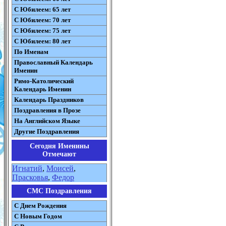
С Юбилеем: 65 лет
С Юбилеем: 70 лет
С Юбилеем: 75 лет
С Юбилеем: 80 лет
По Именам
Православный Календарь
Именин
Римо-Католический
Календарь Именин
Календарь Праздников
Поздравления в Прозе
На Английском Языке
Другие Поздравления
Сегодня Именины
Отмечают
Игнатий
,
Моисей
,
Прасковья
,
Федор
СМС Поздравления
С Днем Рождения
С Новым Годом