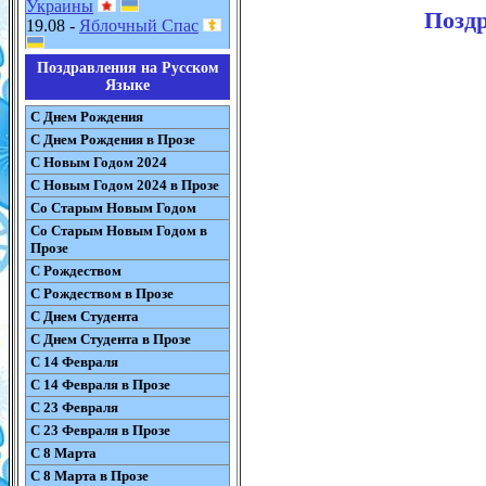
Украины
Позд
19.08 -
Яблочный Спас
Поздравления на Русском
Языке
С Днем Рождения
С Днем Рождения в Прозе
С Новым Годом 2024
С Новым Годом 2024 в Прозе
Со Старым Новым Годом
Со Старым Новым Годом в
Прозе
С Рождеством
С Рождеством в Прозе
С Днем Студента
С Днем Студента в Прозе
С 14 Февраля
С 14 Февраля в Прозе
С 23 Февраля
С 23 Февраля в Прозе
С 8 Марта
С 8 Марта в Прозе