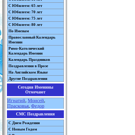
С Юбилеем: 65 лет
С Юбилеем: 70 лет
С Юбилеем: 75 лет
С Юбилеем: 80 лет
По Именам
Православный Календарь
Именин
Римо-Католический
Календарь Именин
Календарь Праздников
Поздравления в Прозе
На Английском Языке
Другие Поздравления
Сегодня Именины
Отмечают
Игнатий
,
Моисей
,
Прасковья
,
Федор
СМС Поздравления
С Днем Рождения
С Новым Годом