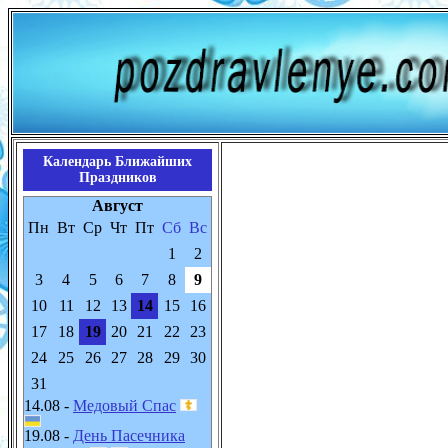
Календарь Ближайших
Праздников
Август
Пн
Вт
Ср
Чт
Пт
Сб
Вс
1
2
3
4
5
6
7
8
9
10
11
12
13
14
15
16
17
18
19
20
21
22
23
24
25
26
27
28
29
30
31
14.08 -
Медовый Спас
19.08 -
День Пасечника