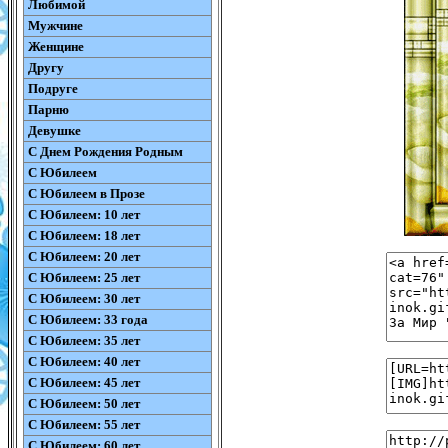
Любимой
Мужчине
Женщине
Другу
Подруге
Парню
Девушке
С Днем Рождения Родным
С Юбилеем
С Юбилеем в Прозе
С Юбилеем: 10 лет
С Юбилеем: 18 лет
С Юбилеем: 20 лет
С Юбилеем: 25 лет
С Юбилеем: 30 лет
С Юбилеем: 33 года
С Юбилеем: 35 лет
С Юбилеем: 40 лет
С Юбилеем: 45 лет
С Юбилеем: 50 лет
С Юбилеем: 55 лет
С Юбилеем: 60 лет