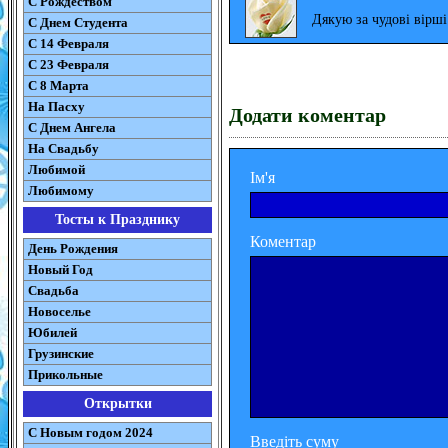
С Рождеством
Дякую за чудові вірш
C Днем Студента
С 14 Февраля
С 23 Февраля
С 8 Марта
На Пасху
Додати коментар
C Днем Ангела
На Свадьбу
Любимой
Ім'я
Любимому
Тосты к Празднику
Коментар
День Рождения
Новый Год
Свадьба
Новоселье
Юбилей
Грузинские
Прикольные
Открытки
С Новым годом 2024
Введіть суму