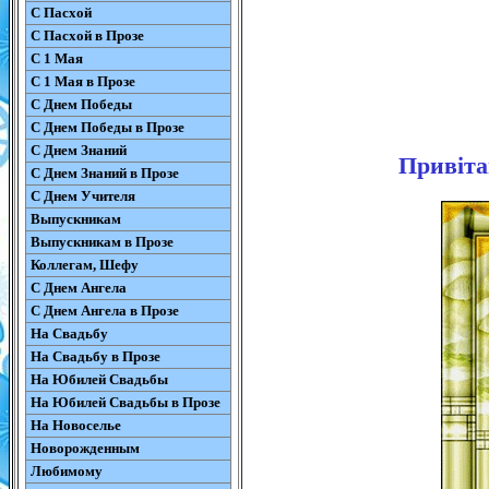
С Пасхой
С Пасхой в Прозе
С 1 Мая
С 1 Мая в Прозе
С Днем Победы
С Днем Победы в Прозе
С Днем Знаний
Привіта
С Днем Знаний в Прозе
С Днем Учителя
Выпускникам
Выпускникам в Прозе
Коллегам, Шефу
С Днем Ангела
С Днем Ангела в Прозе
На Свадьбу
На Свадьбу в Прозе
На Юбилей Свадьбы
На Юбилей Свадьбы в Прозе
На Новоселье
Новорожденным
Любимому