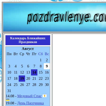
Календарь Ближайших
Праздников
Август
Пн
Вт
Ср
Чт
Пт
Сб
Вс
1
2
3
4
5
6
7
8
9
10
11
12
13
14
15
16
17
18
19
20
21
22
23
24
25
26
27
28
29
30
31
14.08 -
Медовый Спас
19.08 -
День Пасечника