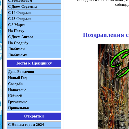
С Рождеством
соблюда
C Днем Студента
С 14 Февраля
С 23 Февраля
С 8 Марта
На Пасху
Поздравления с
C Днем Ангела
На Свадьбу
Любимой
Любимому
Тосты к Празднику
День Рождения
Новый Год
Свадьба
Новоселье
Юбилей
Грузинские
Прикольные
Открытки
С Новым годом 2024