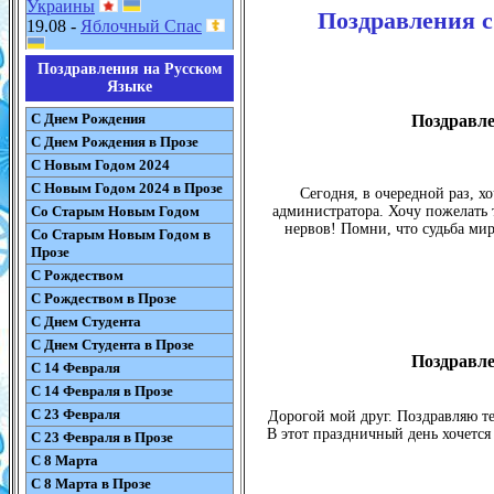
Украины
Поздравления с
19.08 -
Яблочный Спас
Поздравления на Русском
Языке
С Днем Рождения
Поздравле
С Днем Рождения в Прозе
С Новым Годом 2024
С Новым Годом 2024 в Прозе
Сегодня, в очередной раз, х
Со Старым Новым Годом
администратора. Хочу пожелать 
нервов! Помни, что судьба мир
Со Старым Новым Годом в
Прозе
С Рождеством
С Рождеством в Прозе
С Днем Студента
С Днем Студента в Прозе
Поздравле
С 14 Февраля
С 14 Февраля в Прозе
С 23 Февраля
Дорогой мой друг. Поздравляю т
В этот праздничный день хочется
С 23 Февраля в Прозе
С 8 Марта
С 8 Марта в Прозе