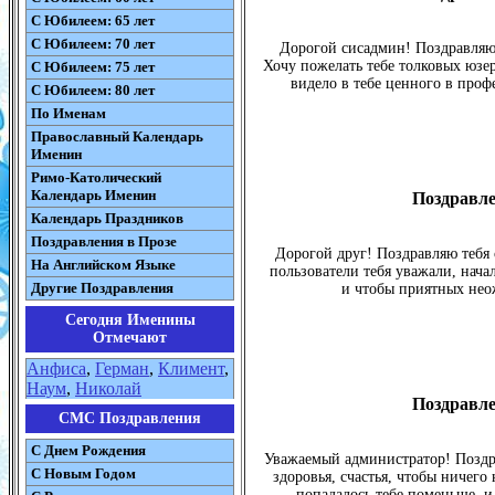
С Юбилеем: 65 лет
С Юбилеем: 70 лет
Дорогой сисадмин! Поздравляю
Хочу пожелать тебе толковых юзер
С Юбилеем: 75 лет
видело в тебе ценного в проф
С Юбилеем: 80 лет
По Именам
Православный Календарь
Именин
Римо-Католический
Календарь Именин
Поздравле
Календарь Праздников
Поздравления в Прозе
Дорогой друг! Поздравляю тебя
На Английском Языке
пользователи тебя уважали, нача
Другие Поздравления
и чтобы приятных неож
Сегодня Именины
Отмечают
Анфиса
,
Герман
,
Климент
,
Наум
,
Николай
Поздравле
СМС Поздравления
С Днем Рождения
Уважаемый администратор! Поздра
С Новым Годом
здоровья, счастья, чтобы ничего
попадалось тебе поменьше, и 