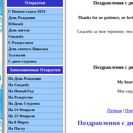
Поздравления с д
Открытки
С Новым годом 2024
День Рождения
Thanks for ur patience, ur lov
Юбилей
День ангела
Спасибо за твое терпение, теп
Свадьба
С Рождеством
День святого Николая
Хэллоуин
С днем студента
Поздравления с д
Анимационные Открытки
На День Рождения
My heart
На Свадьбу
На Новый Год
Мое серд
На Рождество
На День Студента
На 14 Февраля
Первая
|
Пре
На 23 Февраля
Поздравления с д
На 8 Марта
На Пасху