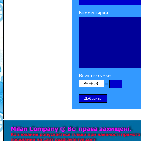
Комментарий
Введите сумму
=