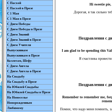
С Пасхой
Hi sweetie pie,
С Пасхой в Прозе
Дорогая, я так сильно те
С 1 Мая
С 1 Мая в Прозе
С Днем Победы
С Днем Победы в Прозе
С Днем Знаний
Поздравления с д
С Днем Знаний в Прозе
С Днем Учителя
Выпускникам
I am glad to be spending this Val
Выпускникам в Прозе
Я счастлива провест
Коллегам, Шефу
С Днем Ангела
С Днем Ангела в Прозе
На Свадьбу
На Свадьбу в Прозе
Поздравления с д
На Юбилей Свадьбы
На Юбилей Свадьбы в Прозе
Remember to remember me, forget 
На Новоселье
remem
Новорожденным
Любимому
Помни, что надо меня помнить, з