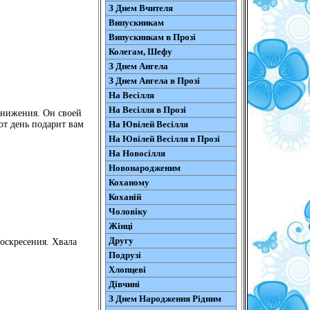
З Днем Вчителя
Випускникам
Випускникам в Прозі
Колегам, Шефу
З Днем Ангела
З Днем Ангела в Прозі
На Весілля
На Весілля в Прозі
 унижения. Он своей
На Ювілей Весілля
от день подарит вам
На Ювілей Весілля в Прозі
На Новосілля
Новонародженим
Коханому
Коханій
Чоловіку
Жінці
Другу
оскресения. Хвала
Подрузі
Хлопцеві
Дівчині
З Днем Народження Рідним