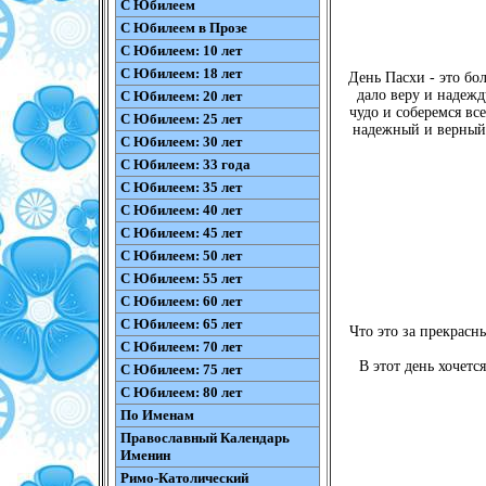
С Юбилеем
С Юбилеем в Прозе
С Юбилеем: 10 лет
С Юбилеем: 18 лет
День Пасхи - это бо
дало веру и надежд
С Юбилеем: 20 лет
чудо и соберемся все
С Юбилеем: 25 лет
надежный и верный 
С Юбилеем: 30 лет
С Юбилеем: 33 года
С Юбилеем: 35 лет
С Юбилеем: 40 лет
С Юбилеем: 45 лет
С Юбилеем: 50 лет
С Юбилеем: 55 лет
С Юбилеем: 60 лет
С Юбилеем: 65 лет
Что это за прекрасны
С Юбилеем: 70 лет
В этот день хочетс
С Юбилеем: 75 лет
С Юбилеем: 80 лет
По Именам
Православный Календарь
Именин
Римо-Католический