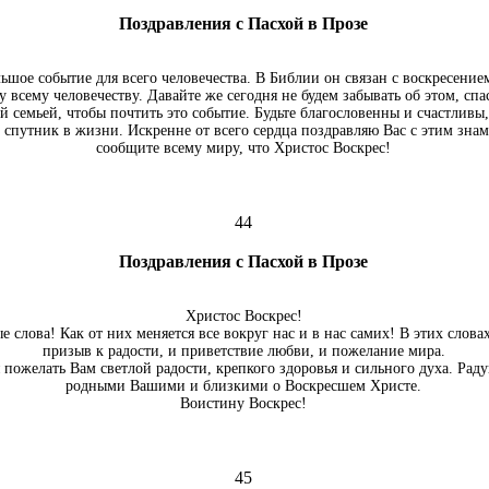
Поздравления с Пасхой в Прозе
льшое событие для всего человечества. В Библии он связан с воскресение
у всему человечеству. Давайте же сегодня не будем забывать об этом, спа
й семьей, чтобы почтить это событие. Будьте благословенны и счастливы, 
спутник в жизни. Искренне от всего сердца поздравляю Вас с этим зна
сообщите всему миру, что Христос Воскрес!
44
Поздравления с Пасхой в Прозе
Христос Воскрес!
е слова! Как от них меняется все вокруг нас и в нас самих! В этих словах
призыв к радости, и приветствие любви, и пожелание мира.
я пожелать Вам светлой радости, крепкого здоровья и сильного духа. Рад
родными Вашими и близкими о Воскресшем Христе.
Воистину Воскрес!
45