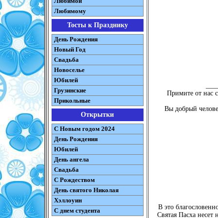
Любимой
Любимому
Тосты к Празднику
День Рождения
Новый Год
Свадьба
Новоселье
Юбилей
___
Грузинские
Примите от нас 
Прикольные
Вы добрый человек
Открытки
С Новым годом 2024
День Рождения
Юбилей
День ангела
Свадьба
С Рождеством
День святого Николая
Хэллоуин
В это благословенн
С днем студента
Святая Пасха несет