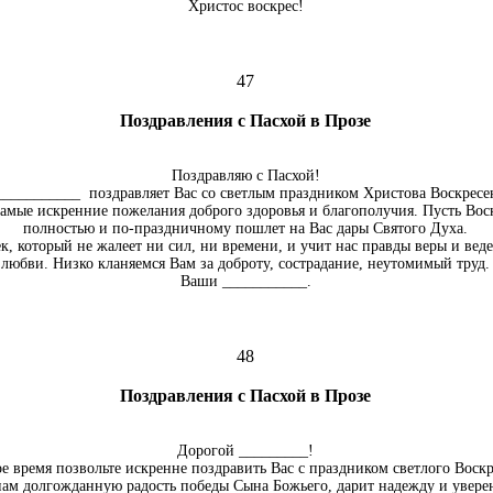
Христос воскрес!
47
Поздравления с Пасхой в Прозе
Поздравляю с Пасхой!
___________ поздравляет Вас со светлым праздником Христова Воскресе
самые искренние пожелания доброго здоровья и благополучия. Пусть Во
полностью и по-праздничному пошлет на Вас дары Святого Духа.
, который не жалеет ни сил, ни времени, и учит нас правды веры и веде
любви. Низко кланяемся Вам за доброту, сострадание, неутомимый труд.
Ваши ___________.
48
Поздравления с Пасхой в Прозе
Дорогой _________!
ое время позвольте искренне поздравить Вас с праздником светлого Воск
 нам долгожданную радость победы Сына Божьего, дарит надежду и увере