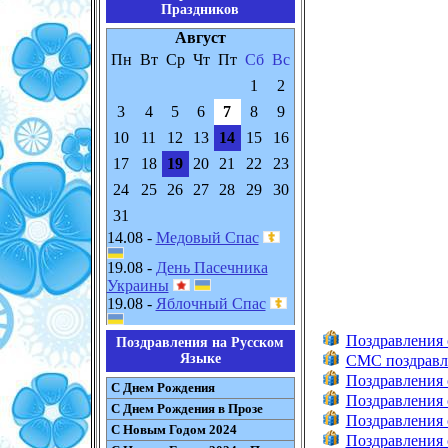
Праздников
Август
Пн
Вт
Ср
Чт
Пт
Сб
Вс
1
2
3
4
5
6
7
8
9
10
11
12
13
14
15
16
17
18
19
20
21
22
23
24
25
26
27
28
29
30
31
14.08 -
Медовый Спас
19.08 -
День Пасечника
Украины
19.08 -
Яблочный Спас
Поздравления 
Поздравления на Русском
Языке
СМС поздравл
Поздравления 
С Днем Рождения
Поздравления 
С Днем Рождения в Прозе
Поздравления 
С Новым Годом 2024
Поздравления 