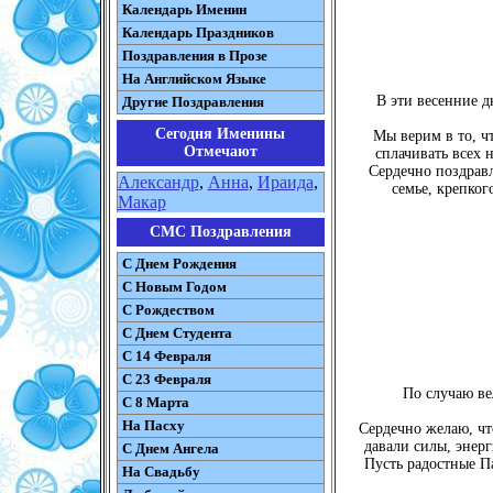
Календарь Именин
Календарь Праздников
Поздравления в Прозе
На Английском Языке
В эти весенние 
Другие Поздравления
Сегодня Именины
Мы верим в то, ч
Отмечают
сплачивать всех 
Сердечно поздрав
Александр
,
Анна
,
Ираида
,
семье, крепког
Макар
СМС Поздравления
С Днем Рождения
С Новым Годом
С Рождеством
C Днем Студента
С 14 Февраля
С 23 Февраля
По случаю в
С 8 Марта
На Пасху
Сердечно желаю, чт
давали силы, энер
C Днем Ангела
Пусть радостные П
На Свадьбу