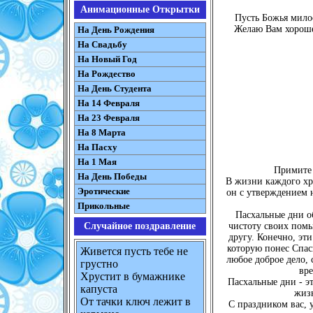
Анимационные Открытки
Пусть Божья милос
Желаю Вам хороше
На День Рождения
На Свадьбу
На Новый Год
На Рождество
На День Студента
На 14 Февраля
На 23 Февраля
На 8 Марта
На Пасху
На 1 Мая
Примите 
На День Победы
В жизни каждого хр
Эротические
он с утверждением 
Прикольные
Пасхальные дни о
Случайное поздравление
чистоту своих помы
другу. Конечно, эт
которую понес Спаси
Живется пусть тебе не
любое доброе дело, 
грустно
вре
Хрустит в бумажнике
Пасхальные дни - эт
капуста
жизн
От тачки ключ лежит в
С праздником вас, 