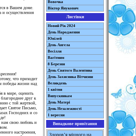
Вовочка
тся в Вашем доме.
Віктор Янукович
а и осуществления
Листівки
Новий Рік 2024
День Народження
Ювілей
День Ангела
Весілля
Вагітним
8 Березня
День Святого Валентина
ресения!
День Захисника Вітчизни
отому, что приходит
Великдень
ом победы жизни над
1 квітня
я в мире, оценить
Випускникам
 благороднее друг к
День Матері
ению с той жертвой,
дает Святое Письмо,
День Незалежності
азах Господних и со
1 вересня
де!
в нам свою любовь и
Випадкове привітання
вом.
ленного настроения,
Здоров’я міцного на