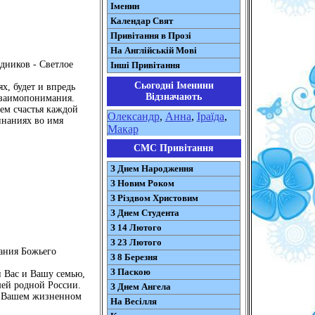
Іменин
Календар Свят
Привітання в Прозі
На Англійській Мові
дников - Светлое
Інші Привітання
Сьогодні Іменини
х, будет и впредь
Відзначають
взаимопонимания.
ем счастья каждой
Олександр
,
Анна
,
Іраїда
,
инаниях во имя
Макар
СМС Привітання
З Днем Народження
З Новим Роком
З Різдвом Христовим
З Днем Студента
З 14 Лютого
З 23 Лютого
ания Божьего
З 8 Березня
З Паскою
 Вас и Вашу семью,
шей родной России.
З Днем Ангела
а Вашем жизненном
На Весілля