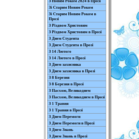
З Новим Роком 2024 в Прозі
Зі Старим Новим Роком
Зі Старим Новим Роком в
Прозі
З Різдвом Христовим
З Різдвом Христовим в Прозі
З Днем Студента
З Днем Студента в Прозі
З 14 Лютого
З 14 Лютого в Прозі
З Днем захисника
З Днем захисника в Прозі
З 8 Березня
З 8 Березня в Прозі
З Пасхою, Великоднем
З Пасхою, Великоднем в Прозі
З 1 Травня
З 1 Травня в Прозі
З Днем Перемоги
З Днем Перемоги в Прозі
З Днем Знань
З Днем Знань в Прозі