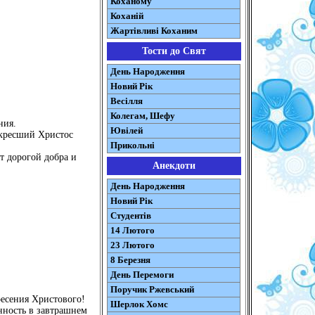
Коханому
Коханій
Жартівливі Коханим
Тости до Свят
День Народження
Новий Рік
Весілля
Колегам, Шефу
ния.
Ювілей
скресший Христос
Прикольні
т дорогой добра и
Анекдоти
День Народження
Новий Рік
Студентів
14 Лютого
23 Лютого
8 Березня
День Перемоги
Поручик Ржевський
ресения Христового!
Шерлок Хомс
нность в завтрашнем