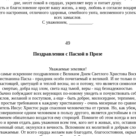
дне, несет покой в сердцах, укрепляет веру и питает душу.
ть и благословение оросят вашу жизнь, а мир, любовь и согласие воцаря
го настроения, отличного здоровья, семейного уюта, неизменного успех
всех замыслов.
С уважением, ___________.
49
Поздравления с Пасхой в Прозе
Уважаемые земляки!
самые искренние поздравления с Великим Днем Светлого Христова Воск
истианина Пасха - праздник особо почитаемый и великий. И не только п
настоящей, цветущей и теплой весны, но и потому, что является символ
смертью, добра над злом, света над тьмой, веры - над безнадежностью.
бычно побуждают всех верующих по-новому увидеть и почувствовать себ
слов, желаний и поступков, а еще - быть добрее, милосерднее, терпимее,
и простые требования к каждому христианину - очень мизерные по сравн
тель Иисус Христос ради спасения человечества от грехов. Но, как убеж
совершенное одним человеком в пользу другого, является достойным в гл
менем обязательно воздастся ему сторицей. Помните об этом всегда и вез
о и время отдать дань уважения всем тем, кого нет в живых, кто, остави
енный опыт, окунулся в вечность. Вспомним их молитвой и добрым сло
уважаемые. От всего сердца желаем вам благодати, благосостояния, окры