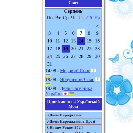
Свят
Серпень
Пн
Вт
Ср
Чт
Пт
Сб
Нд
1
2
3
4
5
6
7
8
9
10
11
12
13
14
15
16
17
18
19
20
21
22
23
24
25
26
27
28
29
30
31
14.08 -
Медовий Спас
19.08 -
Яблуневий Спас
19.08 -
День Пасічника
України
Привітання на Українській
Мові
З Днем Народження
З Днем Народження в Прозі
З Новим Роком 2024