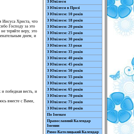
З Ювілеєм
З Ювілеєм в Прозі
З Ювілеєм: 10 років
З Ювілеєм: 18 років
м Иисуса Христа, что
сибо Господу за это
З Ювілеєм: 20 років
не теряйте веру, это
З Ювілеєм: 25 років
менательным днем, и
З Ювілеєм: 30 років
З Ювілеєм: 33 роки
З Ювілеєм: 35 років
З Ювілеєм: 40 років
З Ювілеєм: 45 років
З Ювілеєм: 50 років
З Ювілеєм: 55 років
З Ювілеєм: 60 років
З Ювілеєм: 65 років
 и победная весть, и
З Ювілеєм: 70 років
уюсь вместе с Вами,
З Ювілеєм: 75 років
З Ювілеєм: 80 років
По Іменам
Православний Календар
Іменин
Римо-Католицький Календар