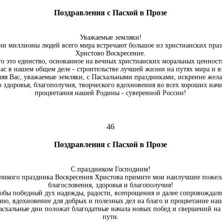
Поздравления с Пасхой в Прозе
Уважаемые земляки!
дни миллионы людей всего мира встречают большое из христианских праз
Христово Воскресение.
то это единство, основанное на вечных христианских моральных ценностя
нас в нашем общем деле - строительстве лучшей жизни на путях мира и 
ляя Вас, уважаемые земляки, с Пасхальными праздниками, искренне жела
о здоровья, благополучия, творческого вдохновения во всех хороших нач
процветания нашей Родины - суверенной России!
46
Поздравления с Пасхой в Прозе
С праздником Господним!
еликого праздника Воскресения Христова примите мои наилучшие пожел
благословения, здоровья и благополучия!
обы победный дух надежды, радости, всепрощения и далее сопровождали
гию, вдохновение для добрых и полезных дел на благо и процветание на
асхальные дни положат благодатные начала новых побед и свершений н
пути.