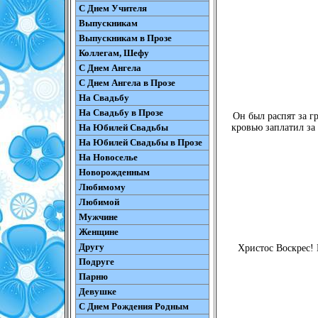
С Днем Учителя
Выпускникам
Выпускникам в Прозе
Коллегам, Шефу
С Днем Ангела
С Днем Ангела в Прозе
На Свадьбу
На Свадьбу в Прозе
Он был распят за г
На Юбилей Свадьбы
кровью заплатил за
На Юбилей Свадьбы в Прозе
На Новоселье
Новорожденным
Любимому
Любимой
Мужчине
Женщине
Другу
Христос Воскрес!
Подруге
Парню
Девушке
С Днем Рождения Родным