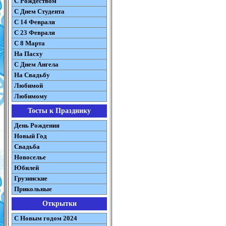
С Рождеством
C Днем Студента
С 14 Февраля
С 23 Февраля
С 8 Марта
На Пасху
C Днем Ангела
На Свадьбу
Любимой
Любимому
Тосты к Празднику
День Рождения
Новый Год
Свадьба
Новоселье
Юбилей
Грузинские
Прикольные
Открытки
С Новым годом 2024