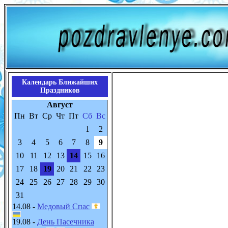
Календарь Ближайших
Праздников
Август
Пн
Вт
Ср
Чт
Пт
Сб
Вс
1
2
3
4
5
6
7
8
9
10
11
12
13
14
15
16
17
18
19
20
21
22
23
24
25
26
27
28
29
30
31
14.08 -
Медовый Спас
19.08 -
День Пасечника