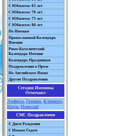
С Юбилеем: 65 лет
С Юбилеем: 70 лет
С Юбилеем: 75 лет
С Юбилеем: 80 лет
По Именам
Православный Календарь
Именин
Римо-Католический
Календарь Именин
Календарь Праздников
Поздравления в Прозе
На Английском Языке
Другие Поздравления
Сегодня Именины
Отмечают
Анфиса
,
Герман
,
Климент
,
Наум
,
Николай
СМС Поздравления
С Днем Рождения
С Новым Годом