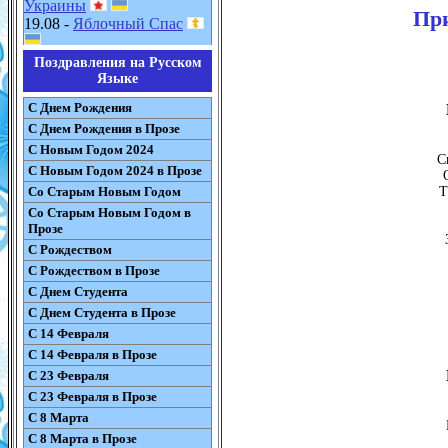
Украины
При
19.08 -
Яблочный Спас
Поздравления на Русском
Языке
С Днем Рождения
С Днем Рождения в Прозе
С Новым Годом 2024
С
С Новым Годом 2024 в Прозе
Со Старым Новым Годом
Т
Со Старым Новым Годом в
Прозе
С Рождеством
С Рождеством в Прозе
С Днем Студента
С Днем Студента в Прозе
С 14 Февраля
С 14 Февраля в Прозе
С 23 Февраля
С 23 Февраля в Прозе
С 8 Марта
С 8 Марта в Прозе