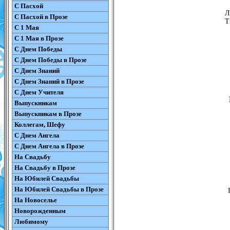
С Пасхой
Л
С Пасхой в Прозе
Т
С 1 Мая
С 1 Мая в Прозе
С Днем Победы
С Днем Победы в Прозе
С Днем Знаний
С Днем Знаний в Прозе
С Днем Учителя
Выпускникам
Выпускникам в Прозе
Коллегам, Шефу
С Днем Ангела
С Днем Ангела в Прозе
На Свадьбу
На Свадьбу в Прозе
На Юбилей Свадьбы
На Юбилей Свадьбы в Прозе
На Новоселье
Новорожденным
Любимому