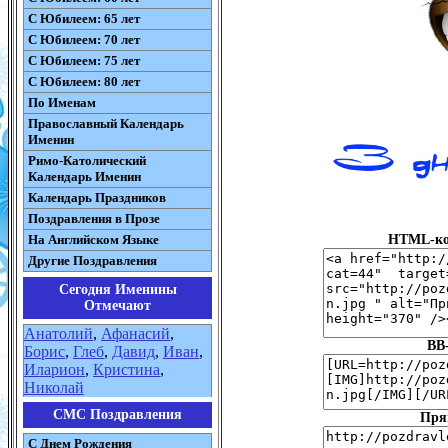
С Юбилеем: 65 лет
С Юбилеем: 70 лет
С Юбилеем: 75 лет
С Юбилеем: 80 лет
По Именам
Православный Календарь
Именин
Римо-Католический
Календарь Именин
Календарь Праздников
Поздравления в Прозе
HTML-код
На Английском Языке
Другие Поздравления
Сегодня Именины
Отмечают
Анатолий
,
Афанасий
,
BB
Борис
,
Глеб
,
Давид
,
Иван
,
Иларион
,
Кристина
,
Николай
СМС Поздравления
Пря
С Днем Рождения