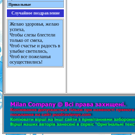
Прикольные
Случайное поздравление
Желаю здоровья, желаю
успеха,
Чтобы слезы блестели
только от смеха,
Чтоб счастье и радость в
улыбке светились,
Чтоб все пожеланья
осуществились!