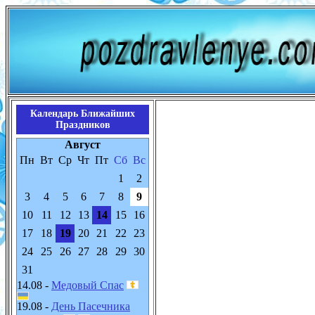
Календарь Ближайших
Праздников
Август
Пн
Вт
Ср
Чт
Пт
Сб
Вс
1
2
3
4
5
6
7
8
9
10
11
12
13
14
15
16
17
18
19
20
21
22
23
24
25
26
27
28
29
30
31
14.08 -
Медовый Спас
19.08 -
День Пасечника